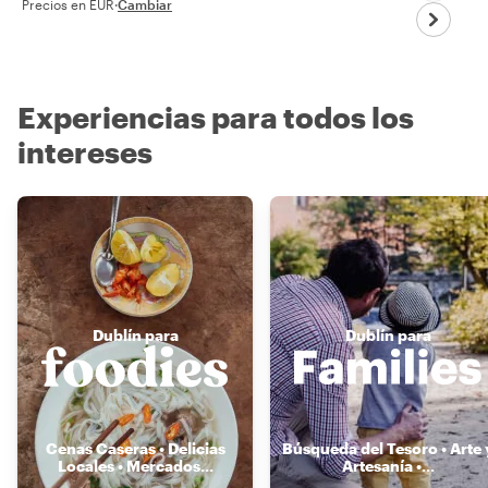
Precios en EUR
·
Cambiar
Experiencias para todos los
intereses
Dublín para
Dublín para
Cenas Caseras • Delicias
Búsqueda del Tesoro • Arte 
Locales • Mercados
...
Artesanía •
...