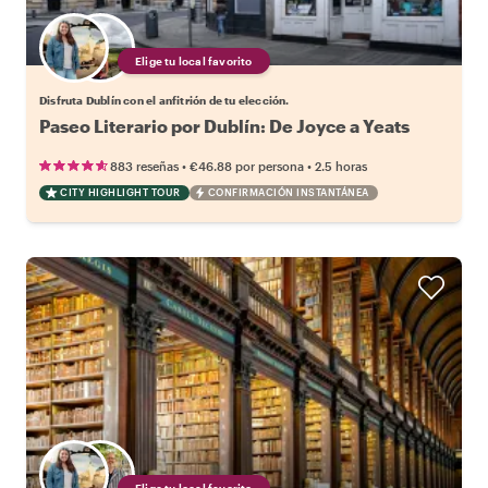
Elige tu local favorito
Disfruta Dublín con el anfitrión de tu elección.
Paseo Literario por Dublín: De Joyce a Yeats
•
•
883 reseñas
€46.88
por persona
2.5 horas
CITY HIGHLIGHT TOUR
CONFIRMACIÓN INSTANTÁNEA
Elige tu local favorito