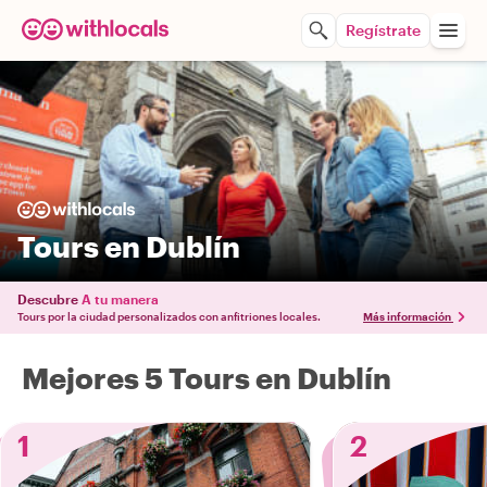
Regístrate
Tours en Dublín
Descubre
A tu manera
Tours por la ciudad personalizados con anfitriones locales.
Más información
Mejores 5 Tours en Dublín
1
2