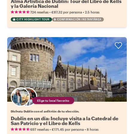
Alma Artística de Dublín: Tour del Libro de Kells
y la Galería Nacional
•
•
724 reseñas
€87.32
por persona
2.5 horas
CITY HIGHLIGHT TOUR
CONFIRMACIÓN INSTANTÁNEA
Elige tu local favorito
Disfruta Dublín con el anfitrión de tu elección.
Dublín en un día: Incluye visita a la Catedral de
San Patricio y el Libro de Kells
•
•
697 reseñas
€171.45
por persona
8 horas