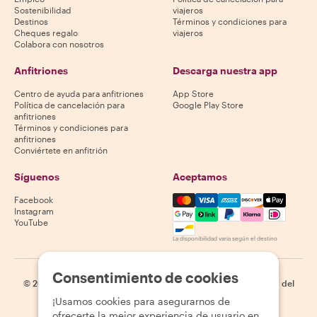
Sostenibilidad
viajeros
Destinos
Términos y condiciones para
Cheques regalo
viajeros
Colabora con nosotros
Anfitriones
Descarga nuestra app
Centro de ayuda para anfitriones
App Store
Política de cancelación para
Google Play Store
anfitriones
Términos y condiciones para
anfitriones
Conviértete en anfitrión
Síguenos
Aceptamos
Mastercard, Visa, Amex, Di
Facebook
Instagram
YouTube
La disponibilidad varía según el destino
Consentimiento de cookies
©
2026
Withlocals.com
|
Política de privacidad
|
Cookies
|
Mapa del
sitio
¡Usamos cookies para asegurarnos de
ofrecerte la mejor experiencia de usuario en