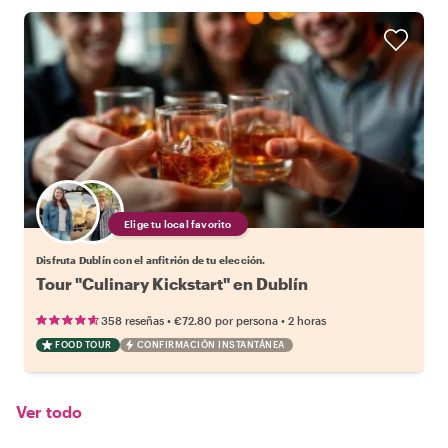
Elige tu local favorito
Disfruta Dublín con el anfitrión de tu elección.
Tour "Culinary Kickstart" en Dublín
•
•
358 reseñas
€72.80
por persona
2 horas
FOOD TOUR
CONFIRMACIÓN INSTANTÁNEA
Ver todo