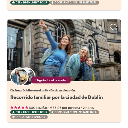
CITY HIGHLIGHT TOUR
CONFIRMACIÓN INSTANTÁNEA
Elige tu local favorito
Disfruta Dublín con el anfitrión de tu elección.
Recorrido familiar por la ciudad de Dublín
•
•
600 reseñas
€38.97
por persona
2 horas
CITY HIGHLIGHT TOUR
CONFIRMACIÓN INSTANTÁNEA
APTO PARA FAMILIAS