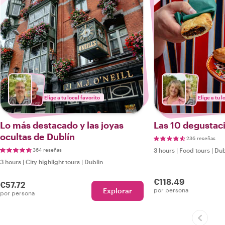
Elige a tu local favorito
Elige a tu l
Lo más destacado y las joyas
Las 10 degustac
ocultas de Dublín
236 reseñas
364 reseñas
3 hours
|
Food tours
|
Dub
3 hours
|
City highlight tours
|
Dublin
€118.49
€57.72
Explorar
por persona
por persona