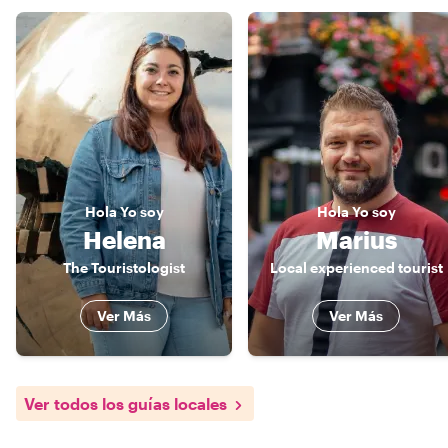
Hola
Yo soy
Hola
Yo soy
Helena
Marius
The Touristologist
Local experienced tourist
Ver Más
Ver Más
Ver todos los guías locales