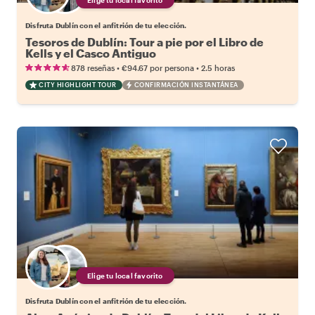
Disfruta Dublín con el anfitrión de tu elección.
Tesoros de Dublín: Tour a pie por el Libro de
Kells y el Casco Antiguo
•
•
878 reseñas
€94.67
por persona
2.5 horas
CITY HIGHLIGHT TOUR
CONFIRMACIÓN INSTANTÁNEA
Elige tu local favorito
Disfruta Dublín con el anfitrión de tu elección.