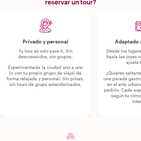
reservar un tour?
Privado y personal
Adaptado a
Tu tour es solo para ti. Sin
Desde los lugar
desconocidos, sin grupos.
hasta las joyas o
ajusta 
Experimentarás la ciudad uno a uno
(o con tu propio grupo de viaje) de
¿Quieres saltart
forma relajada y personal. Sin prisas,
una parada gastr
sin tours de grupo estandarizados.
en el arte urban
pedirlo. Cada ex
según tu ritmo
inte