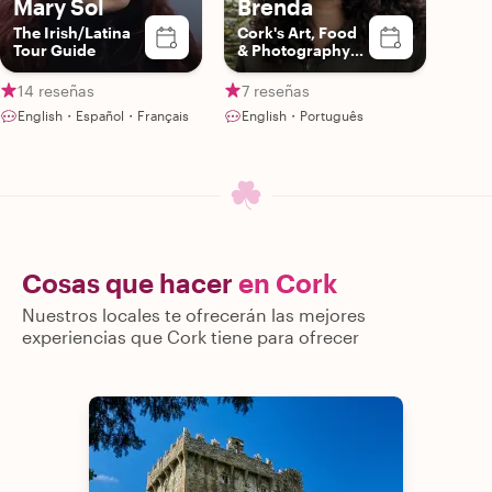
Mary Sol
Brenda
The Irish/Latina
Cork's Art, Food
Tour Guide
& Photography
Enthusiast
14 reseñas
7 reseñas
English・Español・Français
English・Português
Cosas que hacer
en Cork
Nuestros locales te ofrecerán las mejores
experiencias que Cork tiene para ofrecer