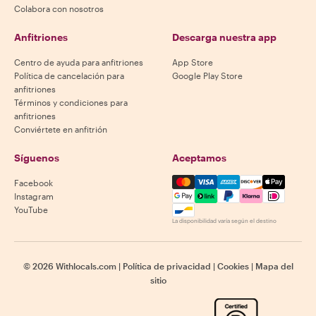
Colabora con nosotros
Anfitriones
Descarga nuestra app
Centro de ayuda para anfitriones
App Store
Política de cancelación para
Google Play Store
anfitriones
Términos y condiciones para
anfitriones
Conviértete en anfitrión
Síguenos
Aceptamos
Mastercard, Visa, Amex, Di
Facebook
Instagram
YouTube
La disponibilidad varía según el destino
©
2026
Withlocals.com
|
Política de privacidad
|
Cookies
|
Mapa del
sitio