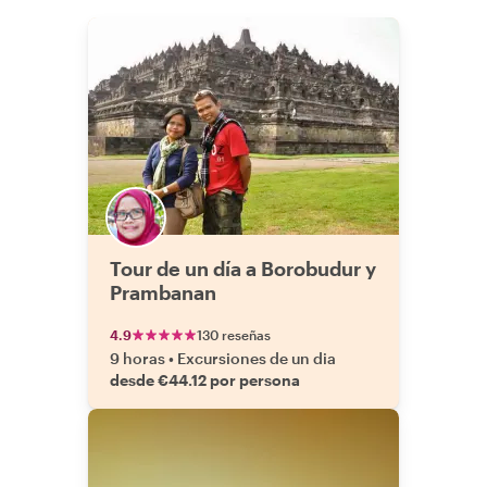
recomendarlo de todo corazón a
cualquiera que busque encuentros
auténticos y una conexión más
profunda con Java."
Tour de un día a Borobudur y
Prambanan
4.9
130 reseñas
9 horas
•
Excursiones de un dia
desde €44.12 por persona