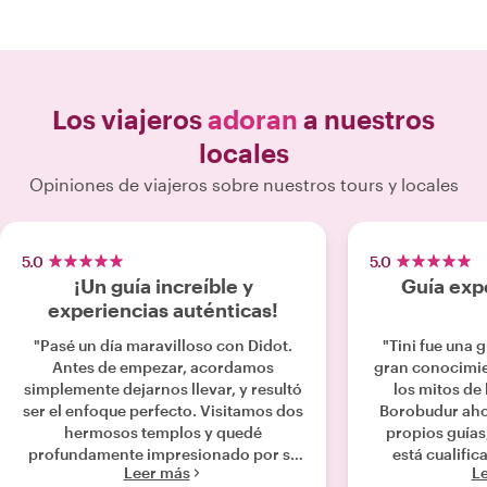
Los viajeros
adoran
a nuestros
locales
Opiniones de viajeros sobre nuestros tours y locales
5.0
5.0
¡Un guía increíble y
Guía expe
experiencias auténticas!
"Pasé un día maravilloso con Didot.
"Tini fue una 
Antes de empezar, acordamos
gran conocimien
simplemente dejarnos llevar, y resultó
los mitos de 
ser el enfoque perfecto. Visitamos dos
Borobudur ahor
hermosos templos y quedé
propios guías,
profundamente impresionado por su
está cualific
Leer más
L
conocimiento y su forma de contar
parte, tuvo qu