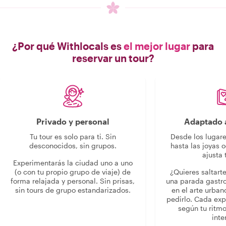
¿Por qué Withlocals es
el mejor lugar
para
reservar un tour?
Privado y personal
Adaptado a
Tu tour es solo para ti. Sin
Desde los lugar
desconocidos, sin grupos.
hasta las joyas o
ajusta 
Experimentarás la ciudad uno a uno
(o con tu propio grupo de viaje) de
¿Quieres saltart
forma relajada y personal. Sin prisas,
una parada gastr
sin tours de grupo estandarizados.
en el arte urban
pedirlo. Cada ex
según tu ritmo
inte