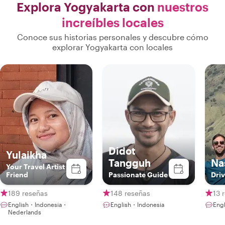
Explora Yogyakarta con
nuestros
increíbles locales
Conoce sus historias personales y descubre cómo
explorar Yogyakarta con locales
Didot
Yulaikha
Tangguh
Na
Your Travel Artist
Friend
Passionate Guide
Driv
189 reseñas
148 reseñas
13 
English・Indonesia・
English・Indonesia
Eng
Nederlands