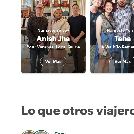
Namaste
Yo soy
Namaste
Yo 
Anish Jha
Taha
Your Varanasi Local Guide
A Walk To Rem
Ver Más
Ver Más
Lo que otros viajer
Gary