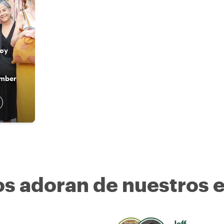
soy
ember
os adoran de nuestros 
Jeff