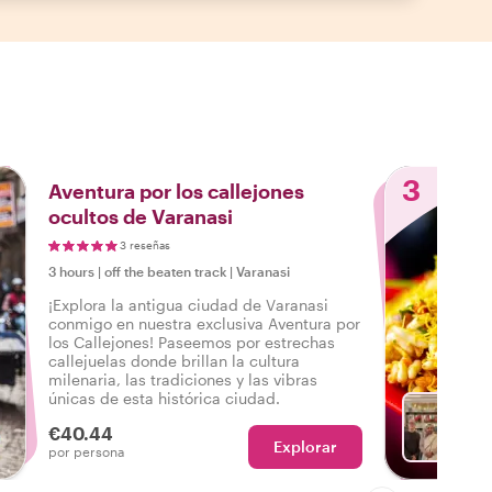
3
Aventura por los callejones
ocultos de Varanasi
3 reseñas
3 hours
|
off the beaten track
|
Varanasi
¡Explora la antigua ciudad de Varanasi
conmigo en nuestra exclusiva Aventura por
los Callejones! Paseemos por estrechas
callejuelas donde brillan la cultura
milenaria, las tradiciones y las vibras
únicas de esta histórica ciudad.
€40.44
Explorar
El
por persona