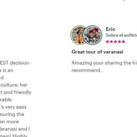
Eric
Sobre el anfitr
Great tour of varanasi
BEST decision
Amazing your sharing the hi
 is an
recommend.
nd
 culture; her
nt and friendly
rable
’s very easy
 touring the
even more
Varanasi and I
again! Highly