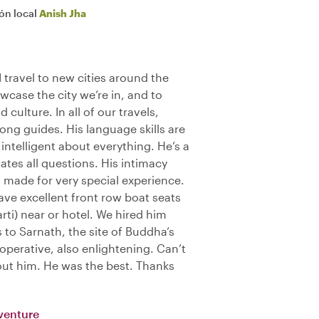
ión local
Anish Jha
ravel to new cities around the
wcase the city we’re in, and to
 culture. In all of our travels,
g guides. His language skills are
intelligent about everything. He’s a
tes all questions. His intimacy
s made for very special experience.
ave excellent front row boat seats
ti) near or hotel. We hired him
s to Sarnath, the site of Buddha’s
ooperative, also enlightening. Can’t
ut him. He was the best. Thanks
venture