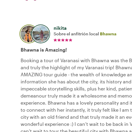
nikita
Sobre el anfitrión local
Bhawna
Bhawna is Amazing!
Booking a tour of Varanasi with Bhawna was the 
and truly the highlight of my Varanasi trip! Bhawna
AMAZING tour guide - the wealth of knowledge a
information she has about the city, its history and
impeccable storytelling skills, plus her kind, patie
demeanour truly made it a wholesome and memo
experience. Bhawna has a lovely personality and it
to connect with her instantly, it truly felt like I am
city with an old friend and that truly made it an 
wonderful experience :) I can’t wait to be back in 
can’t wait to tour the beautiful city with Bhawna 