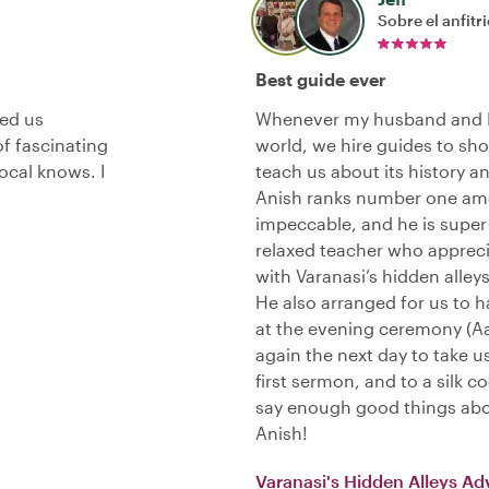
Sobre el anfitr
Best guide ever
ded us
Whenever my husband and I t
f fascinating
world, we hire guides to sho
ocal knows. I
teach us about its history and
Anish ranks number one amon
impeccable, and he is super 
relaxed teacher who apprecia
with Varanasi’s hidden alley
He also arranged for us to h
at the evening ceremony (Aar
again the next day to take u
first sermon, and to a silk c
say enough good things abo
Anish!
Varanasi's Hidden Alleys Ad