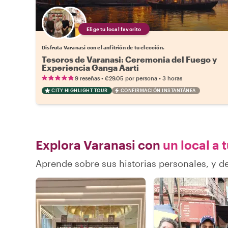
Elige tu local favorito
Disfruta Varanasi con el anfitrión de tu elección.
Tesoros de Varanasi: Ceremonia del Fuego y
Experiencia Ganga Aarti
•
•
9 reseñas
€29.05
por persona
3 horas
CITY HIGHLIGHT TOUR
CONFIRMACIÓN INSTANTÁNEA
Explora Varanasi con
un local a 
Aprende sobre sus historias personales, y 