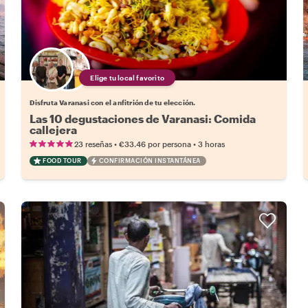
Elige tu local favorito
Disfruta Varanasi con el anfitrión de tu elección.
Las 10 degustaciones de Varanasi: Comida
callejera
•
•
23 reseñas
€33.46
por persona
3 horas
FOOD TOUR
CONFIRMACIÓN INSTANTÁNEA