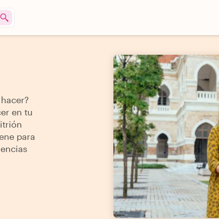
 hacer?
er en tu
itrión
iene para
iencias