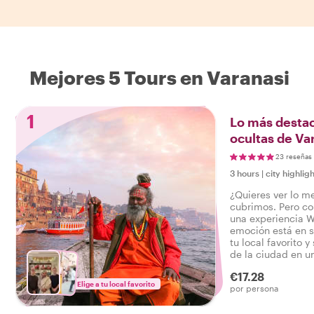
Mejores 5 Tours en Varanasi
1
Lo más destac
ocultas de Va
23 reseñas
3 hours
|
city highligh
¿Quieres ver lo m
cubrimos. Pero c
una experiencia W
emoción está en s
tu local favorito y
de la ciudad en un
todo, para que pu
€17.28
el verdadero Vara
Elige a tu local favorito
por persona