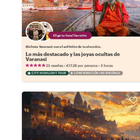
Elige tu local favorito
Disfruta Varanasi con el anfitrión de tu elección.
Lo más destacado y las joyas ocultas de
Varanasi
•
•
23 reseñas
€17.28
por persona
3 horas
CITY HIGHLIGHT TOUR
CONFIRMACIÓN INSTANTÁNEA