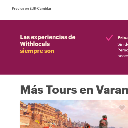
Precios en EUR
·
Cambiar
Las experiencias de
Priv
Withlocals
Sin d
siempre son
Perso
nece
Más Tours en Varan