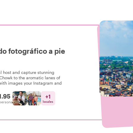
o fotográfico a pie
al host and capture stunning
 Chowk to the aromatic lanes of
l with images your Instagram and
1.95
+
1
persona
locales