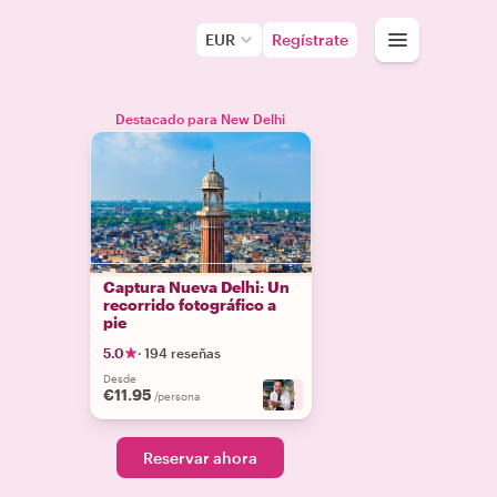
EUR
Regístrate
Destacado para New Delhi
Captura Nueva Delhi: Un
recorrido fotográfico a
pie
5.0
·
194 reseñas
Desde
€11.95
+
2
/persona
Reservar ahora