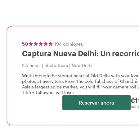
5.0
194
opiniones
Captura Nueva Delhi: Un recorrid
2,5 horas
|
photo-tours
|
New Delhi
Walk through the vibrant heart of Old Delhi with your loc
photos at every turn. From the colorful chaos of Chandni
Asia's largest spice market, you will fill your camera rol
TikTok followers will love.
€1
Reservar ahora
por 