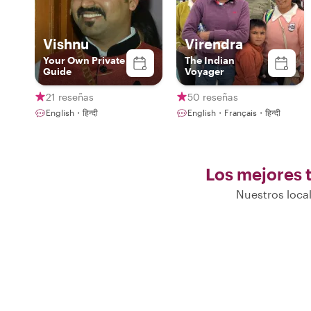
Vishnu
Virendra
Your Own Private
The Indian
Guide
Voyager
21 reseñas
50 reseñas
English・हिन्दी
English・Français・हिन्दी
Los mejores t
Nuestros local