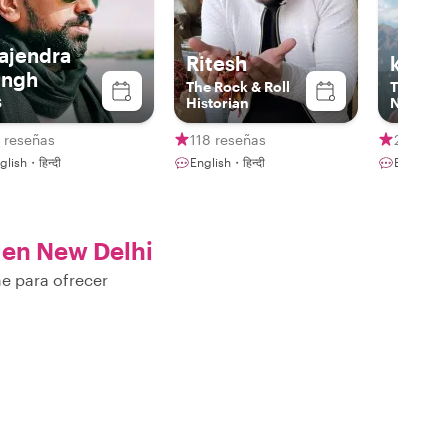
ajendra
Ritesh
ketan
ingh
The Rock & Roll
The Seek
S
Historian
Nothing
 reseñas
118 reseñas
20 rese
glish・हिन्दी
English・हिन्दी
English・F
en New Delhi
ne para ofrecer