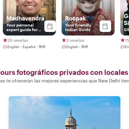
G
Madhavendra
Roopak
S
Your personal
Your Friendly
expert guide for
Indian Guide
G
Delhi, Agra &
Jaipur!!
26 reseñas
3 reseñas
15
English・Español・हिन्दी
English・हिन्दी
En
ours fotográficos privados con locales
es te ofrecerán las mejores experiencias que New Delhi tie