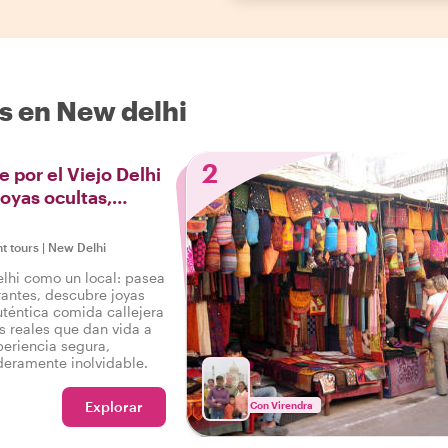
s en New delhi
2
e por el Viejo Delhi
Joyas ocultas,
ra y cultura
ht tours
|
New Delhi
elhi como un local: pasea
antes, descubre joyas
uténtica comida callejera
s reales que dan vida a
periencia segura,
eramente inolvidable.
Explorar
Con Virendra