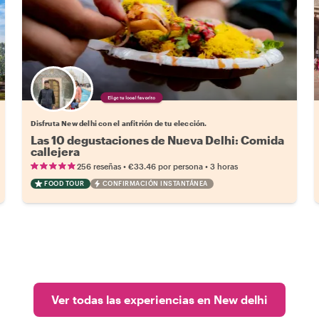
Elige tu local favorito
Disfruta New delhi con el anfitrión de tu elección.
Las 10 degustaciones de Nueva Delhi: Comida
callejera
•
•
256 reseñas
€33.46
por persona
3 horas
FOOD TOUR
CONFIRMACIÓN INSTANTÁNEA
Ver todas las experiencias en New delhi