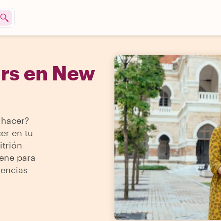
urs en New
 hacer?
er en tu
itrión
iene para
iencias