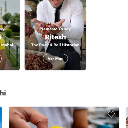
soy
Namaste
Yo soy
a
Ritesh
j Mahal
The Rock & Roll Historian
Ver Más
hi