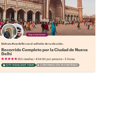
Elige tu local favorito
Disfruta New delhi con el anfitrión de tu elección.
Recorrido Completo por la Ciudad de Nueva
Delhi
•
•
253 reseñas
€34.93
por persona
5 horas
CITY HIGHLIGHT TOUR
CONFIRMACIÓN INSTANTÁNEA