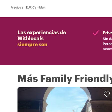
Precios en EUR
·
Cambiar
Las experiencias de
Priv
Withlocals
Sin d
siempre son
Perso
nece
Más Family Friendl