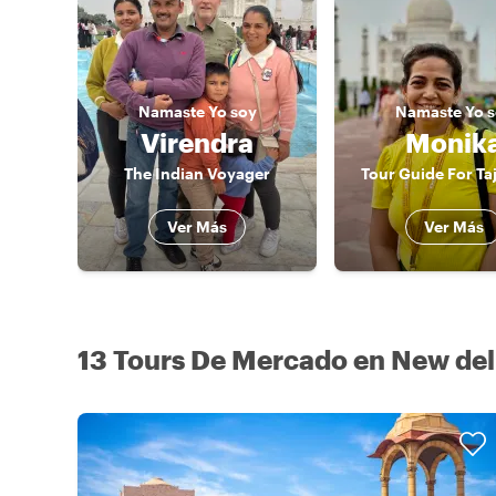
Namaste
Yo soy
Namaste
Yo 
Virendra
Monik
The Indian Voyager
Tour Guide For Ta
Ver Más
Ver Más
13 Tours De Mercado en New del