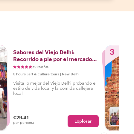
3
Sabores del Viejo Delhi:
Recorrido a pie por el mercado
de especias
50 reseñas
3 hours
|
art & culture tours
|
New Delhi
Visita lo mejor del Viejo Delhi probando el
estilo de vida local y la comida callejera
local
€29.41
Explorar
Con Vi
por persona