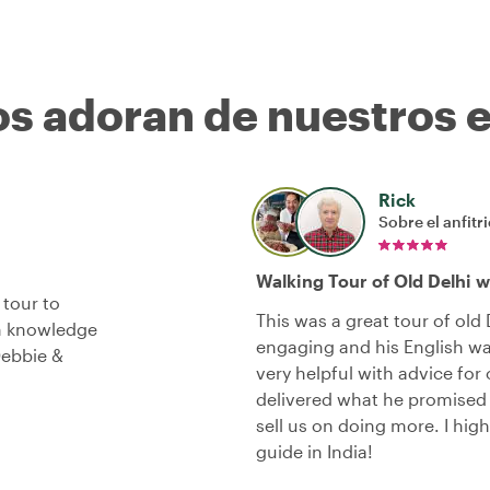
os adoran de nuestros 
Rick
Sobre el anfitr
Walking Tour of Old Delhi w
 tour to
This was a great tour of old
th knowledge
engaging and his English wa
Debbie &
very helpful with advice for 
delivered what he promised 
sell us on doing more. I hi
guide in India!