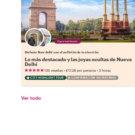
Elige tu local favorito
Disfruta New delhi con el anfitrión de tu elección.
Lo más destacado y las joyas ocultas de Nueva
Delhi
•
•
135 reseñas
€17.28
por persona
3 horas
CITY HIGHLIGHT TOUR
CONFIRMACIÓN INSTANTÁNEA
Ver todo