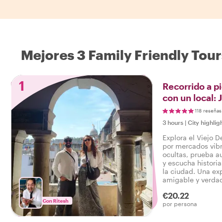
Mejores 3 Family Friendly Tour
1
Recorrido a pi
con un local: 
comida calleje
118 reseñas
3 hours
|
City highlig
Explora el Viejo D
por mercados vibr
ocultas, prueba a
y escucha historia
la ciudad. Una ex
amigable y verdad
€20.22
Con Ritesh
por persona