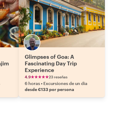
Glimpses of Goa: A
njim
Fascinating Day Trip
Experience
4.9
23 reseñas
s
6 horas
•
Excursiones de un dia
desde €133 por persona