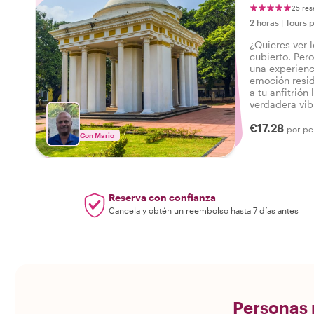
25 res
2 horas
|
Tours 
¿Quieres ver 
cubierto. Per
una experienc
emoción resid
a tu anfitrión 
verdadera vib
que lo tiene 
€17.28
¡Viví el verda
por pe
Con Mario
Reserva con confianza
Cancela y obtén un reembolso hasta 7 días antes
Personas r