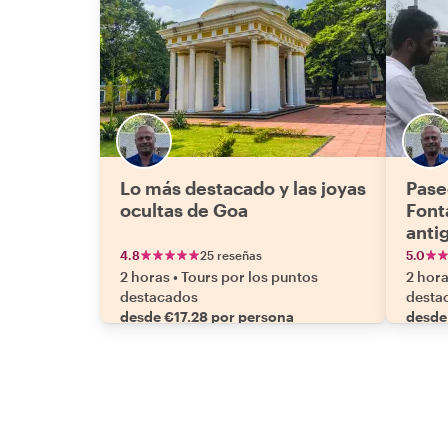
Lo más destacado y las joyas
Pase
ocultas de Goa
Fonta
anti
4.8
25 reseñas
5.0
2 horas
•
Tours por los puntos
2 hor
destacados
desta
desde €17.28 por persona
desde