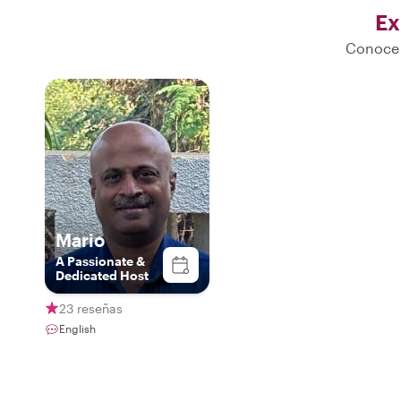
Ex
Conoce 
Mario
A Passionate &
Dedicated Host
23 reseñas
English