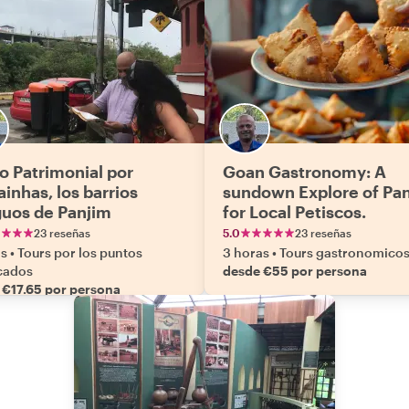
o Patrimonial por
Goan Gastronomy: A
inhas, los barrios
sundown Explore of Pa
guos de Panjim
for Local Petiscos.
23 reseñas
5.0
23 reseñas
as
•
Tours por los puntos
3 horas
•
Tours gastronomico
cados
desde €55 por persona
 €17.65 por persona