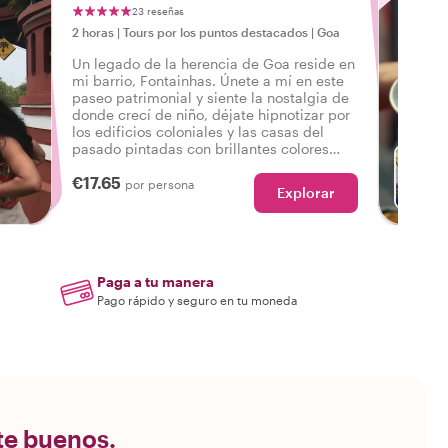
de Panjim
23 reseñas
2 horas
|
Tours por los puntos destacados
|
Goa
Un legado de la herencia de Goa reside en
mi barrio, Fontainhas. Únete a mí en este
paseo patrimonial y siente la nostalgia de
donde crecí de niño, déjate hipnotizar por
los edificios coloniales y las casas del
pasado pintadas con brillantes colores
pastel.
€17.65
por persona
Explorar
C
Paga a tu manera
Pago rápido y seguro en tu moneda
nte buenos.