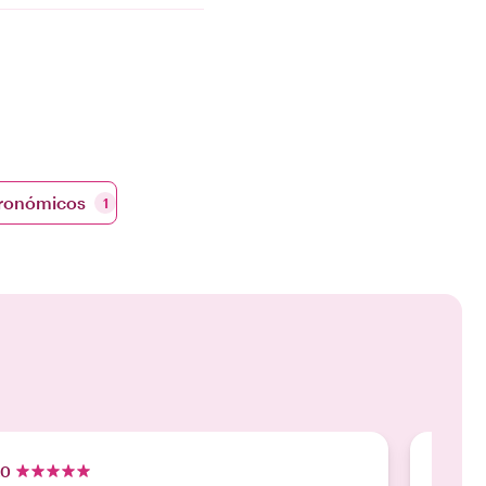
tronómicos
1
.0
5.0