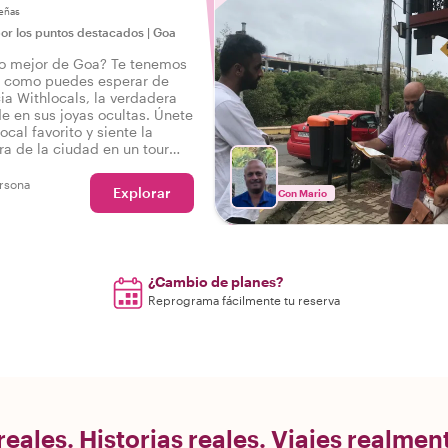
eñas
por los puntos destacados
|
Goa
lo mejor de Goa? Te tenemos
o como puedes esperar de
ia Withlocals, la verdadera
e en sus joyas ocultas. Únete
local favorito y siente la
ra de la ciudad en un tour
todo, para que puedas decir:
dero Goa!
rsona
Explorar
Con Mario
¿Cambio de planes?
Reprograma fácilmente tu reserva
eales. Historias reales. Viajes realme