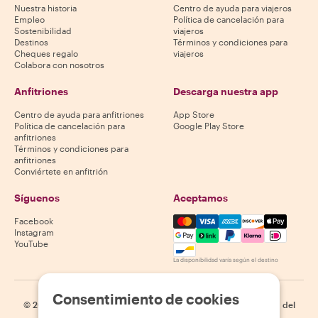
Nuestra historia
Centro de ayuda para viajeros
Empleo
Política de cancelación para
Sostenibilidad
viajeros
Destinos
Términos y condiciones para
Cheques regalo
viajeros
Colabora con nosotros
Anfitriones
Descarga nuestra app
Centro de ayuda para anfitriones
App Store
Política de cancelación para
Google Play Store
anfitriones
Términos y condiciones para
anfitriones
Conviértete en anfitrión
Síguenos
Aceptamos
Mastercard, Visa, Amex, Di
Facebook
Instagram
YouTube
La disponibilidad varía según el destino
Consentimiento de cookies
©
2026
Withlocals.com
|
Política de privacidad
|
Cookies
|
Mapa del