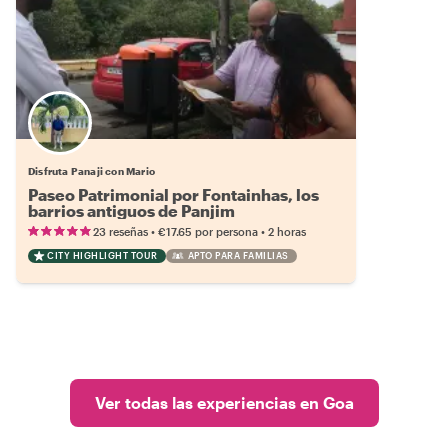
Disfruta Panaji con Mario
Paseo Patrimonial por Fontainhas, los
barrios antiguos de Panjim
•
•
23 reseñas
€17.65
por persona
2 horas
CITY HIGHLIGHT TOUR
APTO PARA FAMILIAS
Ver todas las experiencias en Goa