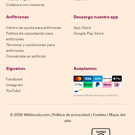
Colabora con nosotros
Anfitriones
Descarga nuestra app
Centro de ayuda para anfitriones
App Store
Política de cancelación para
Google Play Store
anfitriones
Términos y condiciones para
anfitriones
Conviértete en anfitrión
Síguenos
Aceptamos
Mastercard, Visa, Amex, Di
Facebook
Instagram
YouTube
La disponibilidad varía según el destino
©
2026
Withlocals.com
|
Política de privacidad
|
Cookies
|
Mapa del
sitio