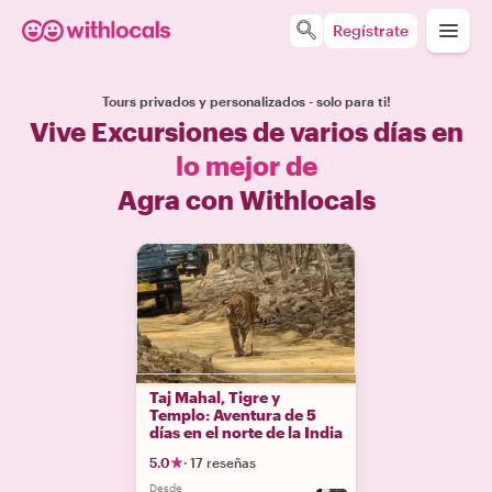
Regístrate
Tours privados y personalizados - solo para ti!
Vive Excursiones de varios días en
lo mejor de
Agra con Withlocals
Taj Mahal, Tigre y
Templo: Aventura de 5
días en el norte de la India
5.0
·
17 reseñas
Desde