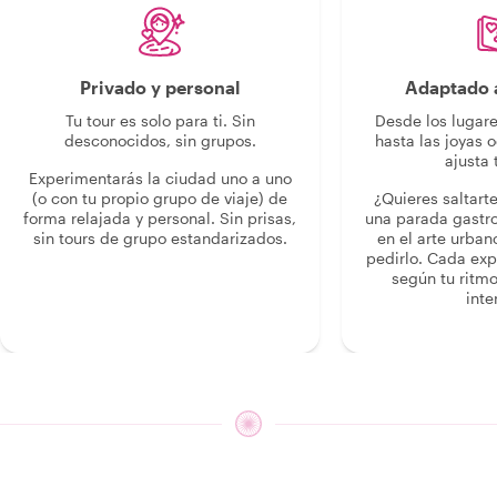
Privado y personal
Adaptado a
Tu tour es solo para ti. Sin
Desde los lugar
desconocidos, sin grupos.
hasta las joyas o
ajusta 
Experimentarás la ciudad uno a uno
(o con tu propio grupo de viaje) de
¿Quieres saltart
forma relajada y personal. Sin prisas,
una parada gastr
sin tours de grupo estandarizados.
en el arte urban
pedirlo. Cada ex
según tu ritmo
inte