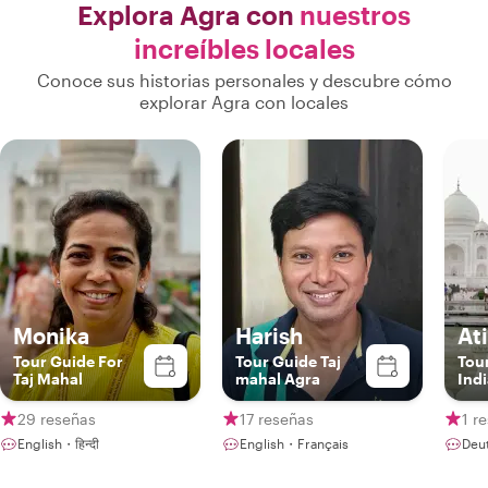
Explora Agra con
nuestros
increíbles locales
Conoce sus historias personales y descubre cómo
explorar Agra con locales
Monika
Harish
At
Tour Guide For
Tour Guide Taj
Tour
Taj Mahal
mahal Agra
Indi
29 reseñas
17 reseñas
1 r
English・हिन्दी
English・Français
Deu