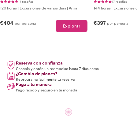
la India
17 reseñas
17 reseñas
120 horas
|
Excursiones de varios dias
|
Agra
144 horas
|
Excursiones d
€404
€397
por persona
por persona
Explorar
Reserva con confianza
Cancela y obtén un reembolso hasta 7 días antes
¿Cambio de planes?
Reprograma fácilmente tu reserva
Paga a tu manera
Pago rápido y seguro en tu moneda