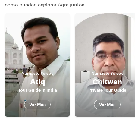
cómo pueden explorar Agra juntos
Namaste
Yo soy
Namaste
Yo soy
Atiq
Chitwan
Tour Guide in India
Private Tour Guide
Ver Más
Ver Más