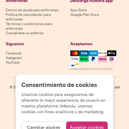
Anfitriones
Descarga nuestra app
Centro de ayuda para anfitriones
App Store
Política de cancelación para
Google Play Store
anfitriones
Términos y condiciones para
anfitriones
Conviértete en anfitrión
Síguenos
Aceptamos
Mastercard, Visa, Amex, Di
Facebook
Instagram
YouTube
La disponibilidad varía según el destino
Consentimiento de cookies
©
2026
Withlocals.com
|
Política de privacidad
|
Cookies
|
Mapa del
sitio
¡Usamos cookies para asegurarnos de
ofrecerte la mejor experiencia de usuario en
nuestra plataforma! Además, usamos
cookies con fines analíticos y de marketing.
Cambiar ajustes
Aceptar cookies