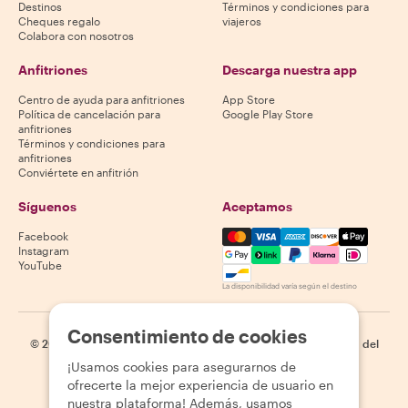
Destinos
Términos y condiciones para
Cheques regalo
viajeros
Colabora con nosotros
Anfitriones
Descarga nuestra app
Centro de ayuda para anfitriones
App Store
Política de cancelación para
Google Play Store
anfitriones
Términos y condiciones para
anfitriones
Conviértete en anfitrión
Síguenos
Aceptamos
Mastercard, Visa, Amex, Di
Facebook
Instagram
YouTube
La disponibilidad varía según el destino
Consentimiento de cookies
©
2026
Withlocals.com
|
Política de privacidad
|
Cookies
|
Mapa del
sitio
¡Usamos cookies para asegurarnos de
ofrecerte la mejor experiencia de usuario en
nuestra plataforma! Además, usamos