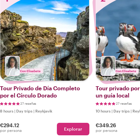
Con Elisabete
Con Elisabete
Tour Privado de Día Completo
Tour privado por
por el Círculo Dorado
un guía local
27 reseñas
27 reseñas
8 hours
|
Day trips
|
Reykjavik
10 hours
|
Day trips
|
Reyk
€294.12
€349.26
Explorar
por persona
por persona