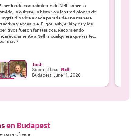
gastr
El profundo conocimiento de Nelli sobre la
omida, la cultura, la historia y las tradiciones de
"Una gu
ungría dio vida a cada parada de una manera
a lugar
activa y accesible. El goulash, el lángos y los
degust
peritivos fueron fantásticos. Recomiendo
compañ
Leer m
ncarecidamente a Nelli a cualquiera que visite
eer más
ungría: ofrece una experiencia auténtica y
nriquecedora que va mucho más allá de un tour
astronómico típico."
Josh
Sobre el local
Nelli
Budapest, June 11, 2026
es
en Budapest
e para ofrecer