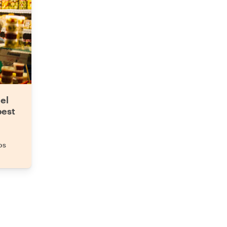
el
pest
os