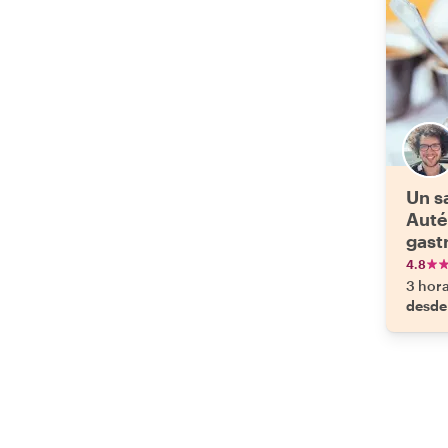
Un s
Auté
gast
4.8
3 hor
desde