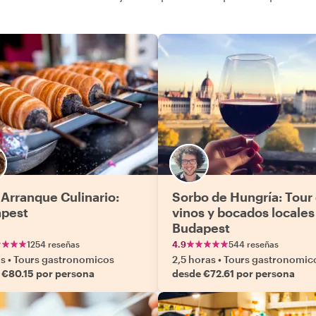
 Arranque Culinario:
Sorbo de Hungría: Tour
pest
vinos y bocados locales
Budapest
1254 reseñas
4.9
544 reseñas
as
•
Tours gastronomicos
2,5 horas
•
Tours gastronomic
 €80.15 por persona
desde €72.61 por persona