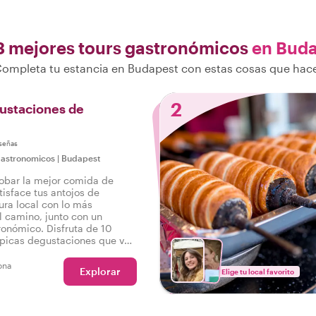
3 mejores tours gastronómicos
en Bud
ompleta tu estancia en Budapest con estas cosas que hac
2
ustaciones de
señas
gastronomicos
|
Budapest
robar la mejor comida de
isface tus antojos de
ura local con lo más
 camino, junto con un
tronómico. Disfruta de 10
típicas degustaciones que van
 lo salado, así como de
 sabroso tour gastronómico
ona
Explorar
Elige tu local favorito
.