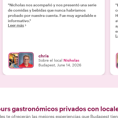
"Nicholas nos acompañó y nos presentó una serie
"
de comidas y bebidas que nunca habríamos
c
probado por nuestra cuenta. Fue muy agradable e
H
informativo."
atr
Leer más
a
e
L
H
e
g
chris
Sobre el local
Nicholas
Budapest, June 14, 2026
ours gastronómicos privados con local
les te ofrecerán las mejores experiencias que Budapest tien