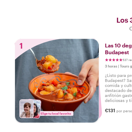
Los 
C
1
Las 10 deg
Budapest
537 re
3 horas
|
Tours 
¿Listo para p
Budapest? Sat
comida y cult
destacado del
anfitrión gas
deliciosas y 
de lo dulce a
€131
bebidas en un
por pers
Elige tu local favorito
por Budapest