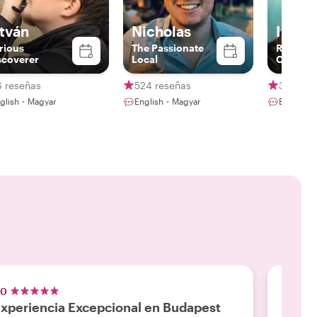
stván
Nicholas
Ivan
rious
The Passionate
Research
scoverer
Local
Cold Wa
6 reseñas
524 reseñas
36 rese
glish・Magyar
English・Magyar
English
.0
5.0
xperiencia Excepcional en Budapest
Excel