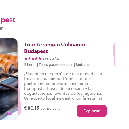
apest
er
3
Tour Arranque Culinario:
Budapest
1254 reseñas
2 horas
|
Tours gastronomicos
|
Budapest
¡El camino al corazón de una ciudad es a
través de su comida! Y en este tour
gastronómico privado, conocerás
Budapest a través de su cocina y las
degustaciones favoritas de los lugareños.
Un experto local en gastronomía está listo
para darte una probada del verdadero
€80.15
Budapest, satisfaciendo tus antojos de
por persona
Explorar
comida local y los lugares más destacados
de la ciudad.