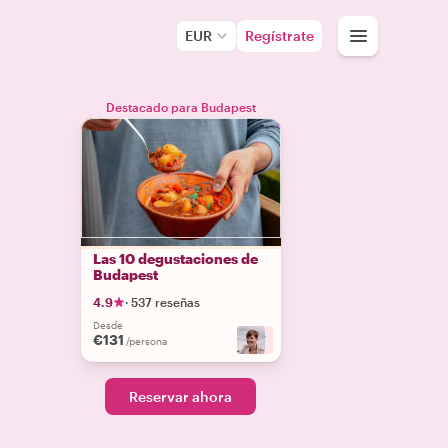
EUR
Regístrate
Destacado para Budapest
Las 10 degustaciones de
Budapest
4.9
·
537 reseñas
Desde
€131
+
7
/persona
Reservar ahora