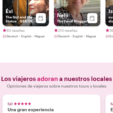
Évi
I
Nelli
The Girl and the
cu
Statue _ GER/DE
The Food Blogger
di
Tours!, Licensed
German-
83 reseñas
213 reseñas
5
speaking Tour
Deutsch・English・Magyar
Deutsch・English・Magyar
En
Guide
Los viajeros
adoran
a nuestros locales
Opiniones de viajeros sobre nuestros tours y locales
5.0
5
Una gran experiencia
E