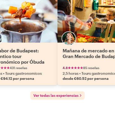
abor de Budapest:
Mañana de mercado en 
ntico tour
Gran Mercado de Buda
ronómico por Óbuda
431 reseñas
4.8
85 reseñas
as
•
Tours gastronomicos
2,5 horas
•
Tours gastronomic
 €94.12 por persona
desde €60.52 por persona
Ver todas las experiencias