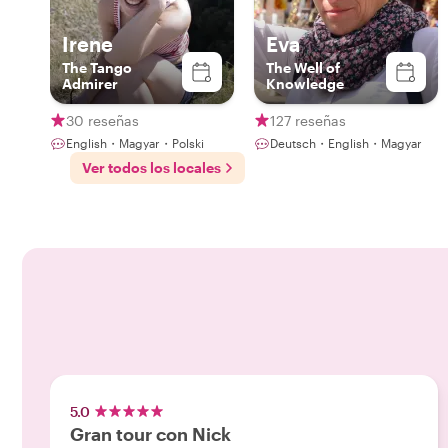
Irene
Eva
The Tango
The Well of
Admirer
Knowledge
30 reseñas
127 reseñas
English・Magyar・Polski
Deutsch・English・Magyar
Ver todos los locales
5.0
Gran tour con Nick