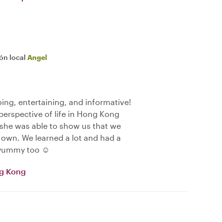
ión local
Angel
ing, entertaining, and informative!
perspective of life in Hong Kong
he was able to show us that we
own. We learned a lot and had a
 yummy too ☺️
ng Kong