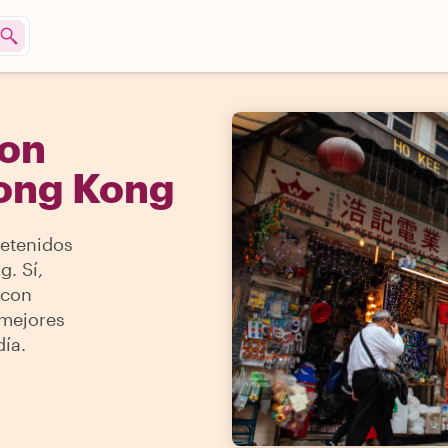
Con
ong Kong
retenidos
g. Sí,
 con
 mejores
ía.