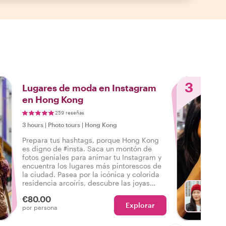
3
Lugares de moda en Instagram
en Hong Kong
259 reseñas
3 hours
|
Photo tours
|
Hong Kong
Prepara tus hashtags, porque Hong Kong
es digno de #insta. Saca un montón de
fotos geniales para animar tu Instagram y
encuentra los lugares más pintorescos de
la ciudad. Pasea por la icónica y colorida
residencia arcoíris, descubre las joyas
ocultas más fotogénicas que solo los
€80.00
locales conocen ¡y mucho más!
Explorar
Con An
por persona