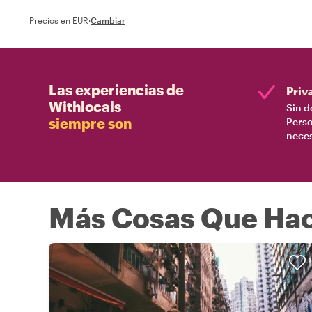
Precios en EUR
·
Cambiar
Las experiencias de
Priv
Withlocals
Sin d
siempre son
Perso
nece
Más Cosas Que Hac