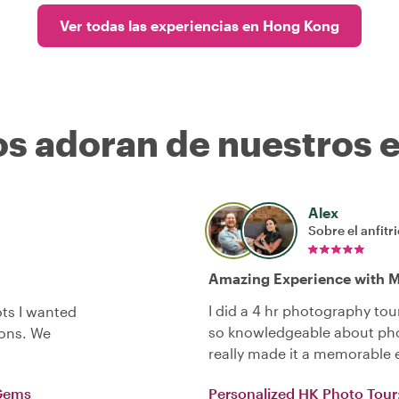
Ver todas las experiencias en Hong Kong
os adoran de nuestros 
Alex
Sobre el anfitr
Amazing Experience with 
I did a 4 hr photography to
ots I wanted
so knowledgeable about pho
ons. We
really made it a memorable
 Gems
Personalized HK Photo Tou