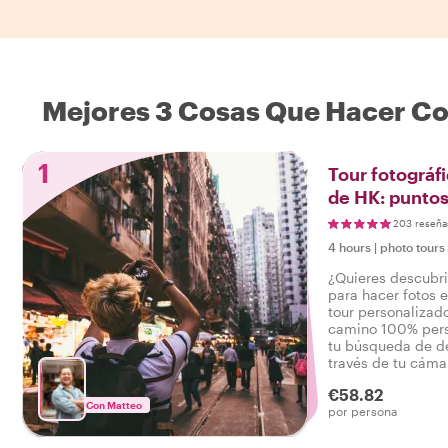
Mejores 3 Cosas Que Hacer C
1
Tour fotográf
de HK: puntos
ocultas
203 reseña
4 hours
|
photo tours
¿Quieres descubri
para hacer fotos 
tour personalizado
camino 100% pers
tu búsqueda de d
través de tu cáma
algunos lugares d
€58.82
o ambos, ¡puedo cr
Con Matteo
por persona
perfecta para ti!