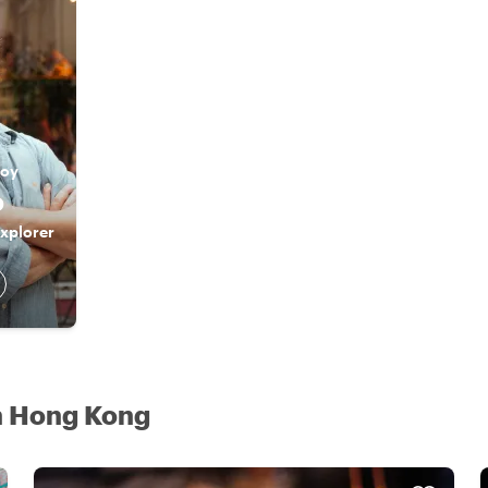
soy
o
xplorer
n Hong Kong