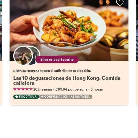
Elige tu local favorito
Disfruta Hong Kong con el anfitrión de tu elección.
Las 10 degustaciones de Hong Kong: Comida
callejera
•
•
202 reseñas
€99.94
por persona
3 horas
FOOD TOUR
CONFIRMACIÓN INSTANTÁNEA