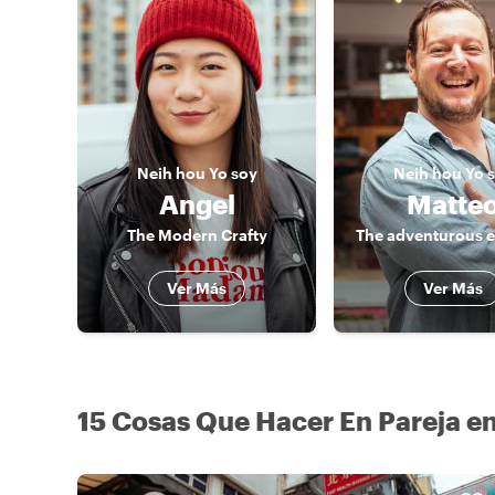
Neih hou
Yo soy
Neih hou
Yo 
Angel
Matte
The Modern Crafty
The adventurous e
Ver Más
Ver Más
15 Cosas Que Hacer En Pareja e