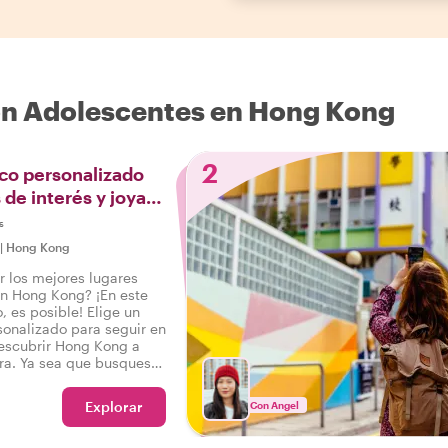
on Adolescentes en Hong Kong
2
ico personalizado
 de interés y joyas
s
|
Hong Kong
r los mejores lugares
en Hong Kong? ¡En este
, es posible! Elige un
onalizado para seguir en
escubrir Hong Kong a
ra. Ya sea que busques
estacados, joyas ocultas
ear la ruta fotográfica
Explorar
Con Angel