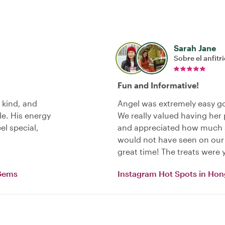
Sarah Jane
Sobre el anfitr
Fun and Informative!
 kind, and
Angel was extremely easy go
le. His energy
We really valued having her 
l special,
and appreciated how much s
would not have seen on our 
great time! The treats were
 Gems
Instagram Hot Spots in Ho