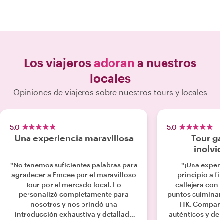
Los viajeros
adoran
a nuestros
locales
Opiniones de viajeros sobre nuestros tours y locales
5.0
5.0
Una experiencia maravillosa
Tour g
inolvi
"No tenemos suficientes palabras para
"¡Una exper
agradecer a Emcee por el maravilloso
principio a f
tour por el mercado local. Lo
callejera con
personalizó completamente para
puntos culminan
nosotros y nos brindó una
HK. Compart
introducción exhaustiva y detallada
auténticos y de