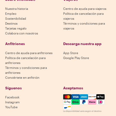
Nuestra historia
Centro de ayuda para viajeros
Empleo
Política de cancelación para
Sostenibilidad
viajeros
Destinos
Términos y condiciones para
Tarjetas regalo
viajeros
Colabora con nosotros
Anfitriones
Descarga nuestra app
Centro de ayuda para anfitriones
App Store
Política de cancelación para
Google Play Store
anfitriones
Términos y condiciones para
anfitriones
Conviértete en anfitrión
Síguenos
Aceptamos
Mastercard, Visa, Amex, Di
Facebook
Instagram
YouTube
La disponibilidad varía según el destino