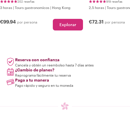
callejera
202 reseñas
919 reseñas
3 horas
|
Tours gastronomicos
|
Hong Kong
2,5 horas
|
Tours gastro
€99.94
€72.31
por persona
por persona
Explorar
Reserva con confianza
Cancela y obtén un reembolso hasta 7 días antes
¿Cambio de planes?
Reprograma fácilmente tu reserva
Paga a tu manera
Pago rápido y seguro en tu moneda