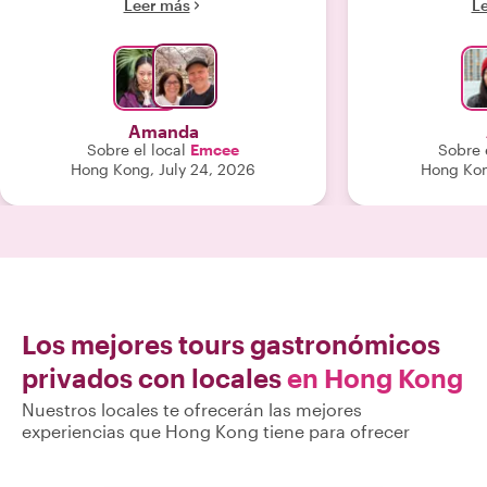
Leer más
L
sobre el ambiente de los mercados,
ofrecía fasc
además de deliciosas paradas
sobre la cultu
gastronómicas durante todo el
Como un maravi
recorrido. Ella demostró un gran
me regaló una 
conocimiento y estuvo muy atenta a
impresion
nuestras peticiones. No podemos
analógicas, qu
Amanda
agradecerle lo suficiente ni elogiar
detalle realm
Sobre el local
Emcee
Sobre e
más a WithLocals. ¡Ya hemos
pasión por la c
Hong Kong, July 24, 2026
Hong Kon
recomendado el tour a nuestros
experien
amigos!"
encarecidament
Los mejores tours gastronómicos
privados con locales
en Hong Kong
Nuestros locales te ofrecerán las mejores
experiencias que Hong Kong tiene para ofrecer