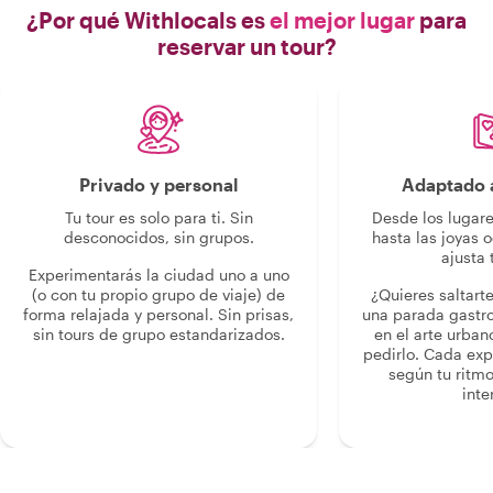
¿Por qué Withlocals es
el mejor lugar
para
reservar un tour?
Privado y personal
Adaptado a
Tu tour es solo para ti. Sin
Desde los lugar
desconocidos, sin grupos.
hasta las joyas o
ajusta 
Experimentarás la ciudad uno a uno
(o con tu propio grupo de viaje) de
¿Quieres saltart
forma relajada y personal. Sin prisas,
una parada gastr
sin tours de grupo estandarizados.
en el arte urban
pedirlo. Cada ex
según tu ritmo
inte