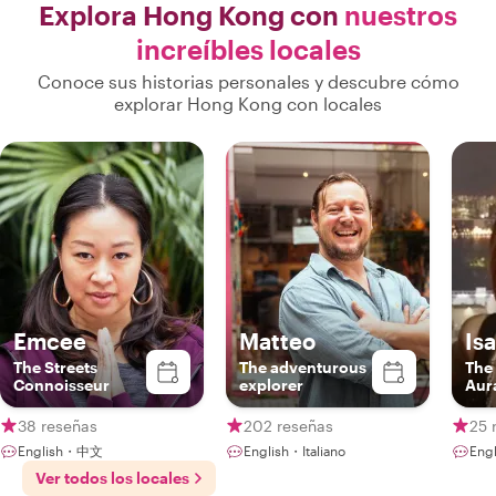
Explora Hong Kong con
nuestros
increíbles locales
Conoce sus historias personales y descubre cómo
explorar Hong Kong con locales
Emcee
Matteo
Is
The Streets
The adventurous
The
Connoisseur
explorer
Aur
38 reseñas
202 reseñas
25 
English・中文
English・Italiano
Eng
Ver todos los locales