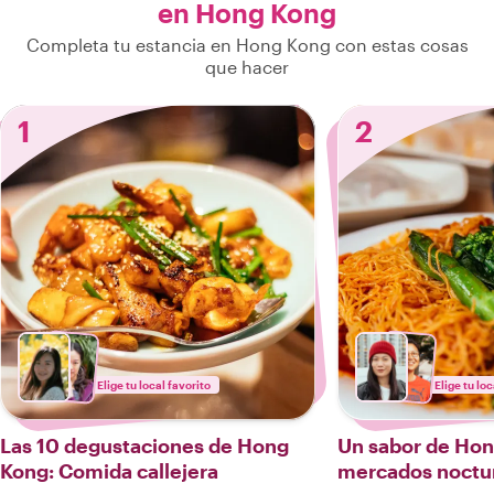
en Hong Kong
Completa tu estancia en Hong Kong con estas cosas
que hacer
1
2
Elige tu local favorito
Elige tu loc
Las 10 degustaciones de Hong
Un sabor de Hon
Kong: Comida callejera
mercados noctu