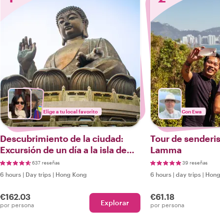
Elige a tu local favorito
Con Ewa
Descubrimiento de la ciudad:
Tour de senderis
Excursión de un día a la isla de
Lamma
Lantau
637 reseñas
39 reseñas
6 hours
|
Day trips
|
Hong Kong
6 hours
|
day trips
|
Hong
€162.03
€61.18
Explorar
por persona
por persona