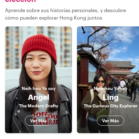
Aprende sobre sus historias personales, y descubre
cómo pueden explorar Hong Kong juntos
Neih hou
Yo soy
Neih hou
Yo soy
Angel
Ling
The Modern Crafty
The Curious City Explorer
Ver Más
Ver Más