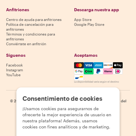
Anfitriones
Descarga nuestra app
Centro de ayuda para anfitriones
App Store
Política de cancelación para
Google Play Store
anfitriones
Términos y condiciones para
anfitriones
Conviértete en anfitrión
Síguenos
Aceptamos
Mastercard, Visa, Amex, Di
Facebook
Instagram
YouTube
La disponibilidad varía según el destino
Consentimiento de cookies
©
2026
Withlocals.com
|
Política de privacidad
|
Cookies
|
Mapa del
sitio
¡Usamos cookies para asegurarnos de
ofrecerte la mejor experiencia de usuario en
nuestra plataforma! Además, usamos
cookies con fines analíticos y de marketing.