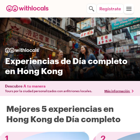
Regístrate
Experiencias de Día completo
en Hong Kong
Descubre
A tu manera
Tours por la ciudad personalizados con anfitriones locales.
Más información
Mejores 5 experiencias en
Hong Kong de Día completo
1
2