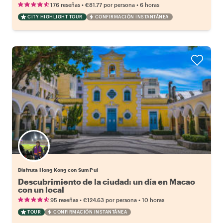
•
•
176 reseñas
€81.77
por persona
6 horas
CITY HIGHLIGHT TOUR
CONFIRMACIÓN INSTANTÁNEA
Disfruta Hong Kong con Sum Pui
Descubrimiento de la ciudad: un día en Macao
con un local
•
•
95 reseñas
€124.63
por persona
10 horas
TOUR
CONFIRMACIÓN INSTANTÁNEA