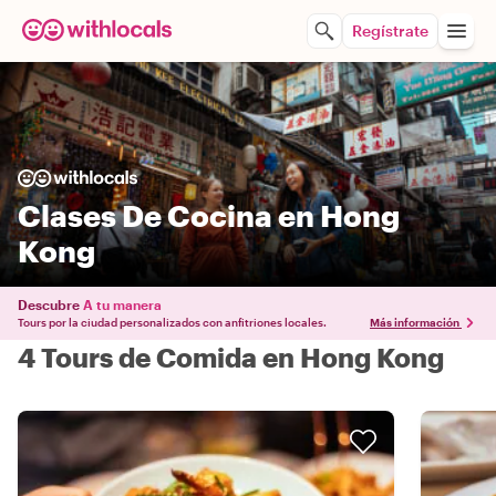
Regístrate
Clases De Cocina en Hong
Kong
Descubre
A tu manera
Tours por la ciudad personalizados con anfitriones locales.
Más información
4 Tours de Comida en Hong Kong