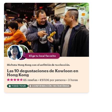
Elige tu local favorito
Disfruta Hong Kong con el anfitrión de tu elección.
Las 10 degustaciones de Kowloon en
Hong Kong
•
•
65 reseñas
€97.06
por persona
3 horas
FOOD TOUR
CONFIRMACIÓN INSTANTÁNEA