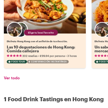
Elige tu local favorito
Disfruta Hong Kong con el anfitrión de tu elección.
Disfruta Ho
Las 10 degustaciones de Hong Kong:
Un sab
Comida callejera
mercad
•
•
202 reseñas
€99.94
por persona
3 horas
FOOD TOUR
CONFIRMACIÓN INSTANTÁNEA
FOOD 
Ver todo
1 Food Drink Tastings en Hong Kong