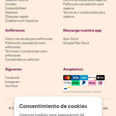
Empleo
Política de cancelación para
Sostenibilidad
viajeros
Destinos
Términos y condiciones para
Cheques regalo
viajeros
Colabora con nosotros
Anfitriones
Descarga nuestra app
Centro de ayuda para anfitriones
App Store
Política de cancelación para
Google Play Store
anfitriones
Términos y condiciones para
anfitriones
Conviértete en anfitrión
Síguenos
Aceptamos
Mastercard, Visa, Amex, Di
Facebook
Instagram
YouTube
La disponibilidad varía según el destino
Consentimiento de cookies
©
2026
Withlocals.com
|
Política de privacidad
|
Cookies
|
Mapa del
sitio
¡Usamos cookies para asegurarnos de