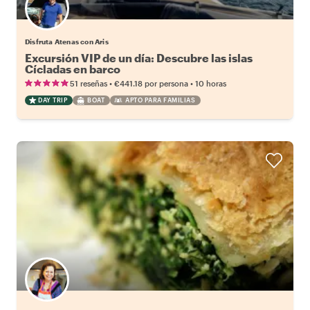
Disfruta Atenas con Aris
Excursión VIP de un día: Descubre las islas
Cícladas en barco
•
•
51 reseñas
€441.18
por persona
10 horas
DAY TRIP
BOAT
APTO PARA FAMILIAS