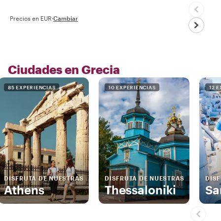
Precios en EUR
·
Cambiar
Ciudades en Grecia
85 EXPERIENCIAS
10 EXPERIENCIAS
12 
DISFRUTA DE NUESTRAS
DISFRUTA DE NUESTRAS
DIS
Athens
Thessaloniki
Sa