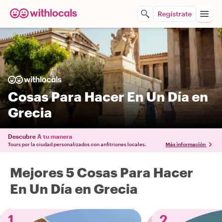
Regístrate
Cosas Para Hacer En Un Día en
Grecia
Descubre
A tu manera
Tours por la ciudad personalizados con anfitriones locales.
Más información
Mejores 5 Cosas Para Hacer
En Un Día en Grecia
1
2