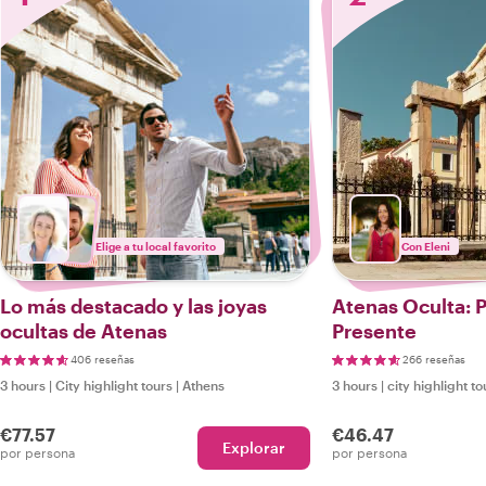
Elige a tu local favorito
Con Eleni
Lo más destacado y las joyas
Atenas Oculta: 
ocultas de Atenas
Presente
406 reseñas
266 reseñas
3 hours
|
City highlight tours
|
Athens
3 hours
|
city highlight to
€77.57
€46.47
Explorar
por persona
por persona