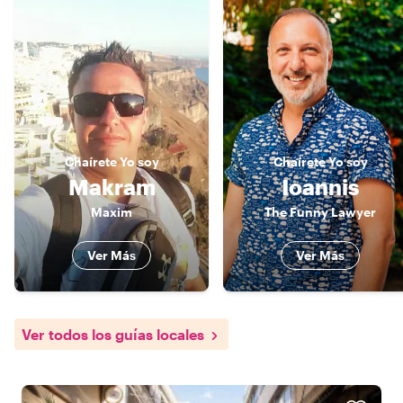
Chaírete
Yo soy
Chaírete
Yo soy
Makram
Ioannis
Maxim
The Funny Lawyer
Ver Más
Ver Más
Ver todos los guías locales