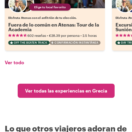
Elige tu local favorito
Disfruta Atenas con el anfitrión de tu elección.
Disfruta At
Fuera de lo común en Atenas: Tour de la
Excursi
Academia
Sunión
•
•
602 reseñas
€28.39
por persona
2.5 horas
OFF THE BEATEN TRACK
CONFIRMACIÓN INSTANTÁNEA
DAY TRI
Ver todo
Ver todas las experiencias en Grecia
Lo que otros viajeros adoran de