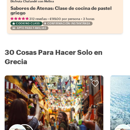
Disfruta Chalandri con Melina
Sabores de Atenas: Clase de cocina de pastel
griego
•
•
312 reseñas
€99.00
por persona
3 horas
COOKING CLASS
CONFIRMACIÓN INSTANTÁNEA
APTO PARA FAMILIAS
30 Cosas Para Hacer Solo en
Grecia