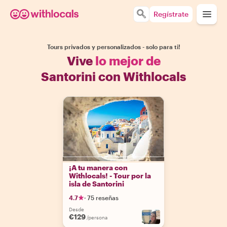
Regístrate
Tours privados y personalizados - solo para ti!
Vive
lo mejor de
Santorini con Withlocals
¡A tu manera con
Withlocals! - Tour por la
isla de Santorini
4.7
·
75 reseñas
Desde
€129
/persona