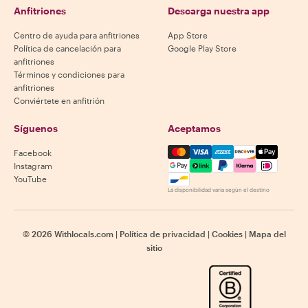
Anfitriones
Descarga nuestra app
Centro de ayuda para anfitriones
App Store
Política de cancelación para
Google Play Store
anfitriones
Términos y condiciones para
anfitriones
Conviértete en anfitrión
Síguenos
Aceptamos
Mastercard, Visa, Amex, Di
Facebook
Instagram
YouTube
La disponibilidad varía según el destino
©
2026
Withlocals.com
|
Política de privacidad
|
Cookies
|
Mapa del
sitio