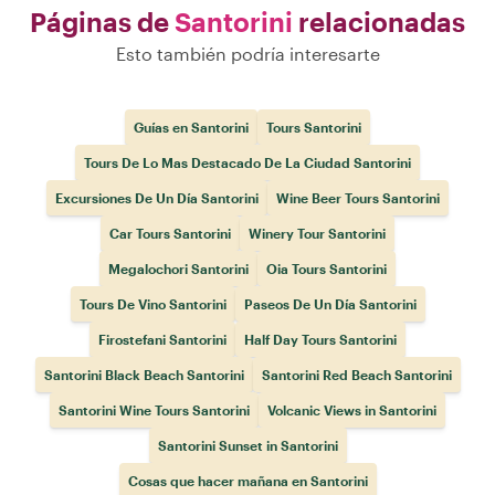
Páginas de
Santorini
relacionadas
Esto también podría interesarte
Guías en Santorini
Tours Santorini
Tours De Lo Mas Destacado De La Ciudad Santorini
Excursiones De Un Día Santorini
Wine Beer Tours Santorini
Car Tours Santorini
Winery Tour Santorini
Megalochori Santorini
Oia Tours Santorini
Tours De Vino Santorini
Paseos De Un Día Santorini
Firostefani Santorini
Half Day Tours Santorini
Santorini Black Beach Santorini
Santorini Red Beach Santorini
Santorini Wine Tours Santorini
Volcanic Views in Santorini
Santorini Sunset in Santorini
Cosas que hacer mañana en Santorini