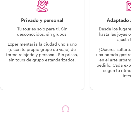
Privado y personal
Adaptado a
Tu tour es solo para ti. Sin
Desde los lugar
desconocidos, sin grupos.
hasta las joyas o
ajusta 
Experimentarás la ciudad uno a uno
(o con tu propio grupo de viaje) de
¿Quieres saltart
forma relajada y personal. Sin prisas,
una parada gastr
sin tours de grupo estandarizados.
en el arte urban
pedirlo. Cada ex
según tu ritmo
inte