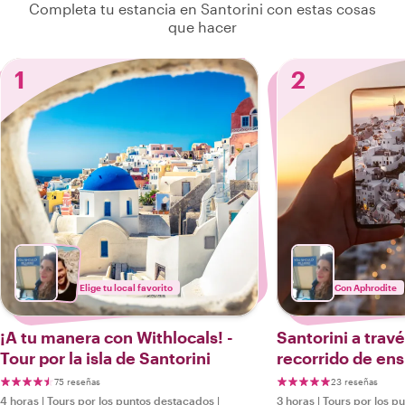
Completa tu estancia en Santorini con estas cosas
que hacer
1
2
Elige tu local favorito
Con Aphrodite
¡A tu manera con Withlocals! -
Santorini a travé
Tour por la isla de Santorini
recorrido de en
Instagrammers
75 reseñas
23 reseñas
4 horas
|
Tours por los puntos destacados
|
3 horas
|
Tours por los p