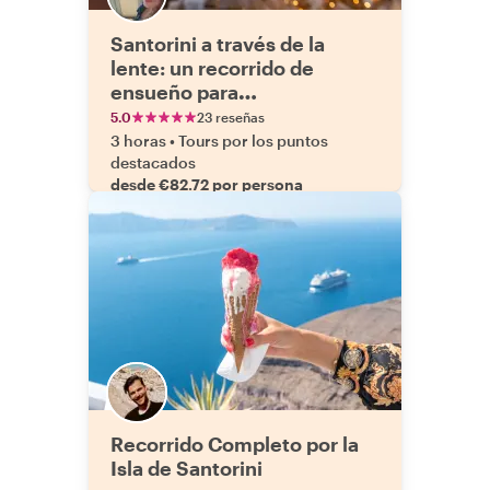
Santorini a través de la
lente: un recorrido de
ensueño para
Instagrammers
5.0
23 reseñas
3 horas
•
Tours por los puntos
destacados
desde €82.72 por persona
Recorrido Completo por la
Isla de Santorini