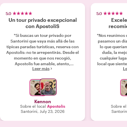
5.0
5.0
Un tour privado excepcional
Excele
con ApostoliS
recomi
"Si buscas un tour privado por
"Nos reunimos c
Santorini que vaya más allá de las
pasamos un día
típicas paradas turísticas, reserva con
lo que quería
Apostolis: no te arrepentirás. Desde el
duda, la mej
momento en que nos recogió,
cualquier luga
Apostolis fue amable, atento,
local que sient
Leer más
L
profesional y muy puntual. En lugar de
su trabajo y por
limitarse a marcar las atracciones
Es un lugar pre
estándar, adaptó la experiencia para
fue aún más en
mostrarnos un lado más auténtico de
la isla. Visitamos el faro, la hermosa
playa de arena negra y varios lugares
Kennon
fuera de lo común que nunca
Sobre el local
Apostolis
Sobre el
habríamos descubierto por nuestra
Santorini, July 23, 2026
Santorin
cuenta. A lo largo del día, compartió
ideas fascinantes sobre la historia, la
cultura y la vida local de Santorini,