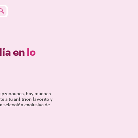
día en
lo
te preocupes, hay muchas
 a tu anfitrión favorito y
a selección exclusiva de