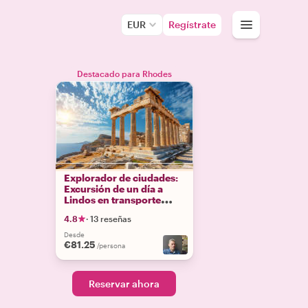
EUR
Regístrate
Destacado para Rhodes
Explorador de ciudades:
Excursión de un día a
Lindos en transporte
público
4.8
·
13 reseñas
Desde
€81.25
/persona
Reservar ahora