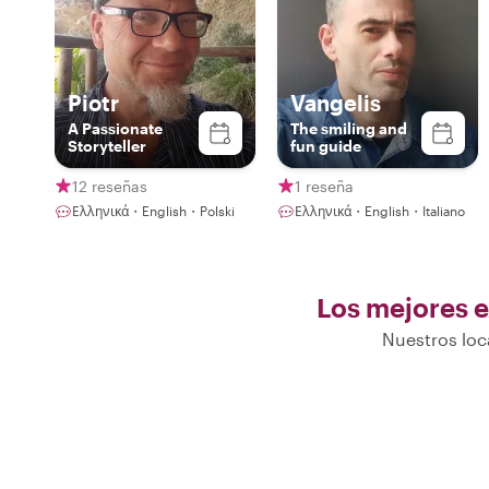
Piotr
Vangelis
A Passionate
The smiling and
Storyteller
fun guide
12 reseñas
1 reseña
Ελληνικά・English・Polski
Ελληνικά・English・Italiano
Los mejores e
Nuestros loc