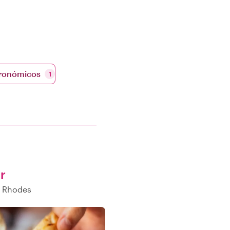
tronómicos
1
r
n Rhodes