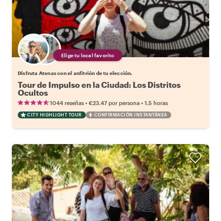
Elige tu local favorito
Disfruta Atenas con el anfitrión de tu elección.
Tour de Impulso en la Ciudad: Los Distritos
Ocultos
•
•
1044 reseñas
€23.47
por persona
1.5 horas
CITY HIGHLIGHT TOUR
CONFIRMACIÓN INSTANTÁNEA