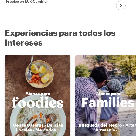
Precios en EUR
·
Cambiar
Experiencias para todos los
intereses
Atenas para
Atenas para
Cenas Caseras • Delicias
Búsqueda del Tesoro • Arte 
Locales • Mercados
...
Artesanía •
...