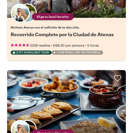
Elige tu local favorito
Disfruta Atenas con el anfitrión de tu elección.
Recorrido Completo por la Ciudad de Atenas
•
•
2329 reseñas
€68.20
por persona
5 horas
CITY HIGHLIGHT TOUR
CONFIRMACIÓN INSTANTÁNEA
Elige tu local favorito