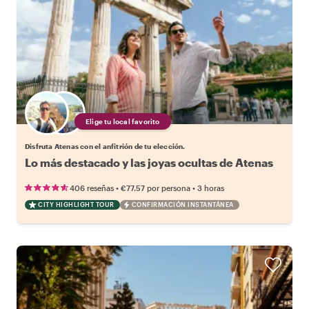
Elige tu local favorito
Disfruta Atenas con el anfitrión de tu elección.
Lo más destacado y las joyas ocultas de Atenas
•
•
406 reseñas
€77.57
por persona
3 horas
CITY HIGHLIGHT TOUR
CONFIRMACIÓN INSTANTÁNEA