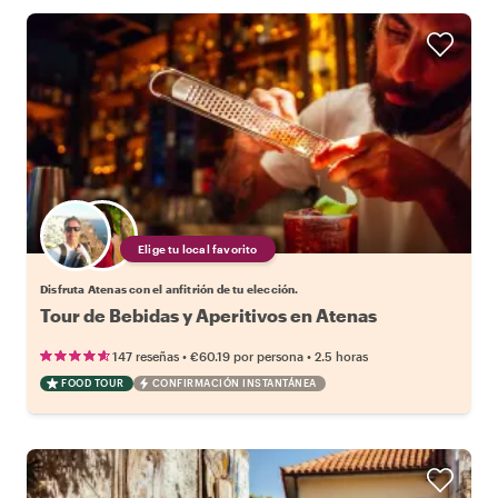
Elige tu local favorito
Disfruta Atenas con el anfitrión de tu elección.
Tour de Bebidas y Aperitivos en Atenas
•
•
147 reseñas
€60.19
por persona
2.5 horas
FOOD TOUR
CONFIRMACIÓN INSTANTÁNEA