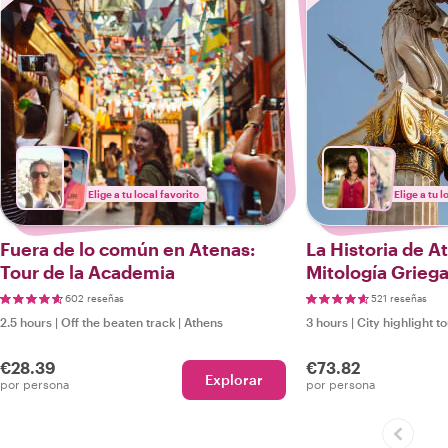
Elige a tu local favorito
Elige a tu l
Fuera de lo común en Atenas:
La Historia de A
Tour de la Academia
Mitología Grieg
602 reseñas
521 reseñas
2.5 hours
|
Off the beaten track
|
Athens
3 hours
|
City highlight t
€28.39
€73.82
Explorar
por persona
por persona