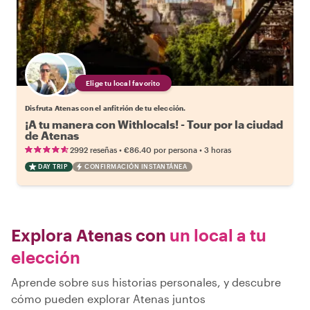
Elige tu local favorito
Disfruta Atenas con el anfitrión de tu elección.
¡A tu manera con Withlocals! - Tour por la ciudad
de Atenas
•
•
2992 reseñas
€86.40
por persona
3 horas
DAY TRIP
CONFIRMACIÓN INSTANTÁNEA
Explora Atenas con
un local a tu
elección
Aprende sobre sus historias personales, y descubre
cómo pueden explorar Atenas juntos