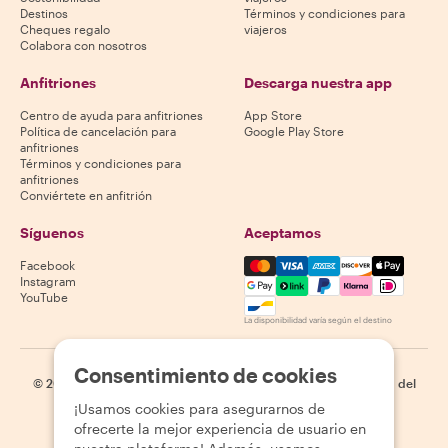
Destinos
Términos y condiciones para
Cheques regalo
viajeros
Colabora con nosotros
Anfitriones
Descarga nuestra app
Centro de ayuda para anfitriones
App Store
Política de cancelación para
Google Play Store
anfitriones
Términos y condiciones para
anfitriones
Conviértete en anfitrión
Síguenos
Aceptamos
Mastercard, Visa, Amex, Di
Facebook
Instagram
YouTube
La disponibilidad varía según el destino
Consentimiento de cookies
©
2026
Withlocals.com
|
Política de privacidad
|
Cookies
|
Mapa del
sitio
¡Usamos cookies para asegurarnos de
ofrecerte la mejor experiencia de usuario en