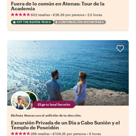
Fuera de lo común en Atenas: Tour de la
Academia
•
•
602 reseñas
€28.39
por persona
2.5 horas
OFF THE BEATEN TRACK
CONFIRMACIÓN INSTANTÁNEA
Elige tu local favorito
Disfruta Atenas con el anfitrión de tu elección.
Excursión Privada de un Día a Cabo Sunión y el
Templo de Poseidón
•
•
298 reseñas
€106.25
por persona
6 horas