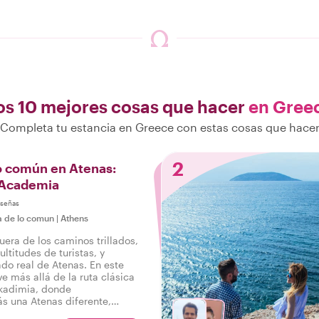
os 10 mejores cosas que hacer
en Gree
Completa tu estancia en Greece con estas cosas que hace
2
o común en Atenas:
a Academia
eseñas
a de lo comun
|
Athens
uera de los caminos trillados,
ultitudes de turistas, y
ado real de Atenas. En este
ve más allá de la ruta clásica
Akadimia, donde
s una Atenas diferente,
 con un local a tu lado!