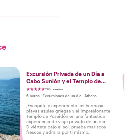
ce
r
3
Excursión Privada de un Día a
Cabo Sunión y el Templo de
Poseidón
298 reseñas
6 horas
|
Excursiones de un dia
|
Athens
¡Escápate y experimenta las hermosas
playas azules griegas y el impresionante
Templo de Poseidón en una fantástica
experiencia de viaje privado de un día!
Diviértete bajo el sol, prueba mariscos
frescos y admira por ti mismo
impresionantes ruinas llenas de historia.