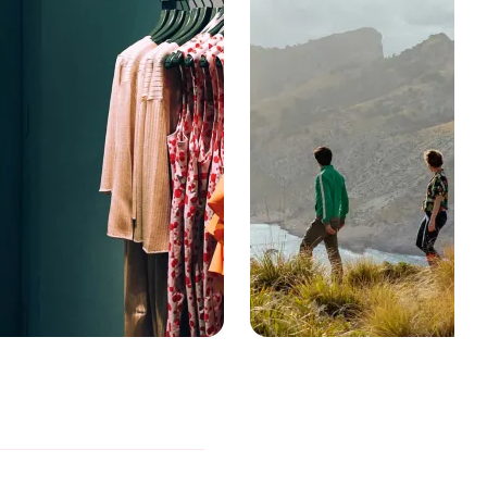
reece para
Greece para
tyle icons
adventurers
rsonal Shopping • Thrift Markets
Boat Rides • Wildlife & Nature • Day
Vintage Clothes
Trips
Explora
Explora