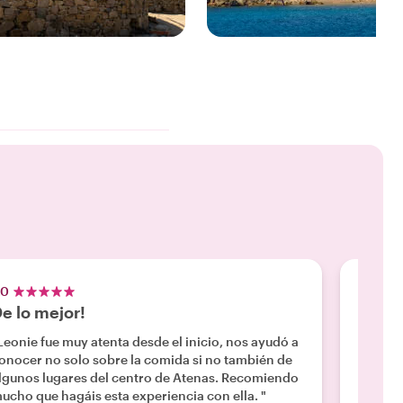
4 EXPERIENCIAS
7 EXPERIENCIAS
ISFRUTA DE NUESTRAS
DISFRUTA DE NUESTRAS
Mykonos
Rhodes
.0
5.0
e lo mejor!
¡Geni
Leonie fue muy atenta desde el inicio, nos ayudó a
"Marial
onocer no solo sobre la comida si no también de
nunca 
lgunos lugares del centro de Atenas. Recomiendo
mientra
ucho que hagáis esta experiencia con ella. "
mezclad