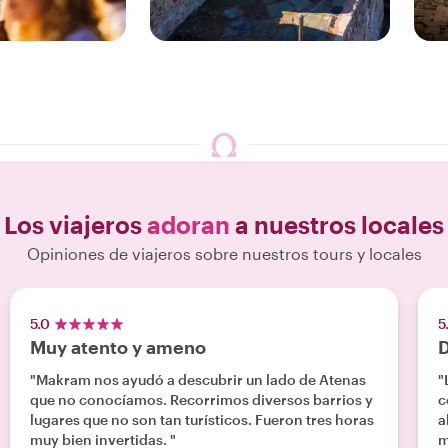
S
4 EXPERIENCIAS
 NUESTRAS
DISFRUTA DE NUESTRAS
D
Heraklion
Los viajeros
adoran
a nuestros locales
Opiniones de viajeros sobre nuestros tours y locales
5.0
5
Muy atento y ameno
D
"Makram nos ayudó a descubrir un lado de Atenas
"
que no conocíamos. Recorrimos diversos barrios y
c
lugares que no son tan turísticos. Fueron tres horas
a
muy bien invertidas. "
m