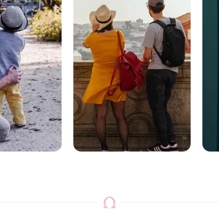
Greece para
G
s
newbies
s
Arts & Crafts •
Highlights & Must-sees • Tastings •
Pe
Local Hotspots
• 
Explora