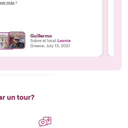
eer más
experi
algunos
Leer m
trucos 
fuéramo
muy int
¡Gracia
Guillermo
Sobre el local
Leonie
Greece, July 13, 2021
ar un tour?