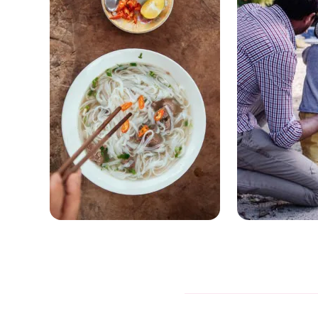
Greece para
Greece para
foodies
familie
Home Dinners • Local Delicacies •
Treasure Hunts • 
Food Markets
Cooking Classes
Explora
Explora