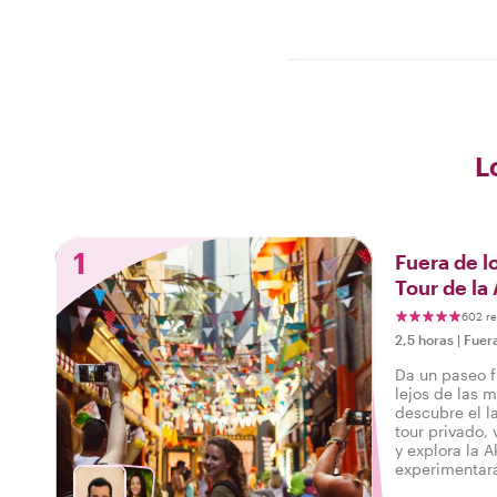
L
1
Fuera de l
Tour de l
602 r
2,5 horas
|
Fuer
Da un paseo f
lejos de las m
descubre el l
tour privado, 
y explora la 
experimentará
¡como un local