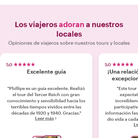
Los viajeros
adoran
a nuestros
locales
Opiniones de viajeros sobre nuestros tours y locales
5.0
5.0
Excelente guía
¡Una relaci
excepcion
"Phillipe es un guía excelente. Realizó
"Este tour
el tour del Tercer Reich con gran
expectat
conocimiento y sensibilidad hacia los
increíblem
terribles tiempos vividos entre las
participativ
décadas de 1920 y 1940. Gracias."
información fa
Leer más
dio vida a cad
L
impresionó 
tiempo para ada
intereses espec