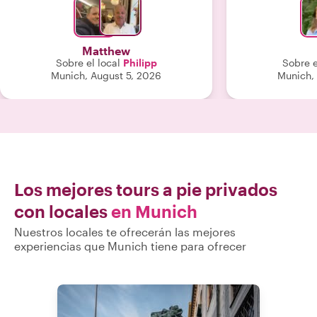
sintiera mucho
experiencia tur
fue perfecto 
Matthew
teniendo aú
Sobre el local
Philipp
Sobre e
preguntas y ex
Munich, August 5, 2026
Munich,
más nos i
recomendación 
especial al dí
excelente rela
uno de los pu
viaje. Recomen
este tour a cua
experien
Los mejores tours a pie privados
personaliz
con locales
en Munich
Nuestros locales te ofrecerán las mejores
experiencias que Munich tiene para ofrecer