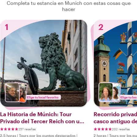
Completa tu estancia en Munich con estas cosas que
hacer
1
2
Elige tu local favorito
Elige tu loc
La Historia de Múnich: Tour
Recorrido privad
Privado del Tercer Reich con un
casco antiguo d
Experto Local
257 reseñas
202 reseñas
2,5 horas
|
Tours por los puntos destacados
|
2 horas
|
Tours por los p