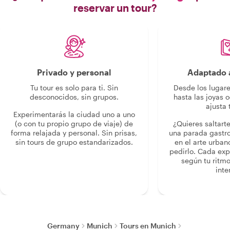
reservar un tour?
Privado y personal
Adaptado a
Tu tour es solo para ti. Sin
Desde los lugar
desconocidos, sin grupos.
hasta las joyas o
ajusta 
Experimentarás la ciudad uno a uno
(o con tu propio grupo de viaje) de
¿Quieres saltart
forma relajada y personal. Sin prisas,
una parada gastr
sin tours de grupo estandarizados.
en el arte urban
pedirlo. Cada ex
según tu ritmo
inte
Germany
Munich
Tours en Munich