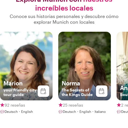
increíbles locales
Conoce sus historias personales y descubre cómo
explorar Munich con locales
Marion
Norma
An
your friendly city
The Secrets of
tour guide
the Kings Guide
Sou
92 reseñas
25 reseñas
2 r
Deutsch・English
Deutsch・English・Italiano
Deu