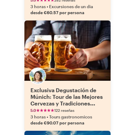
5.0
282 reseñas
3 horas
•
Excursiones de un dia
desde €60.57 por persona
Exclusiva Degustación de
Múnich: Tour de las Mejores
Cervezas y Tradiciones
Bávaras
5.0
122 reseñas
3 horas
•
Tours gastronomicos
desde €90.07 por persona