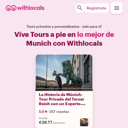
Regístrate
Tours privados y personalizados - solo para ti!
Vive Tours a pie en
lo mejor de
Munich con Withlocals
La Historia de Múnich:
Tour Privado del Tercer
Reich con un Experto
Local
5.0
·
257 reseñas
Desde
€36.77
+
3
/persona