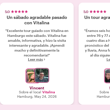
5.0
5.0
Un sábado agradable pasado
Un tour agr
con Vitalina
"Excelente tour guiado con Vitalina en
"Éramos seis h
Hamburgo este sábado. Vitalina fue
entre 76 y 77 
amable, informativa, y hizo la visita
cuatro días a
interesante y agradable. ¡Aprendí
pronóstico del
mucho y definitivamente la
y lluvia, Anna f
recomendaría!"
al día sigui
Leer más
L
agradable 
personal y bue
escuchó y ada
edad e interés,
habíamos v
seleccionadas d
Vincent
de Hamburg
Sobre el local
Vitalina
Sobre 
mercantil bu
Hamburg, May 24, 2026
Hamburg
reconstruido t
la Segunda Gue
arquitectu