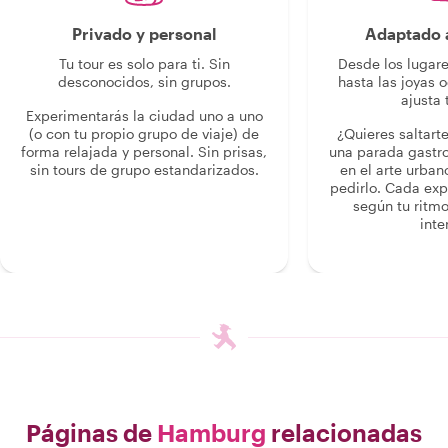
Privado y personal
Adaptado a
Tu tour es solo para ti. Sin
Desde los lugar
desconocidos, sin grupos.
hasta las joyas o
ajusta 
Experimentarás la ciudad uno a uno
(o con tu propio grupo de viaje) de
¿Quieres saltart
forma relajada y personal. Sin prisas,
una parada gastr
sin tours de grupo estandarizados.
en el arte urban
pedirlo. Cada ex
según tu ritmo
inte
Páginas de
Hamburg
relacionadas