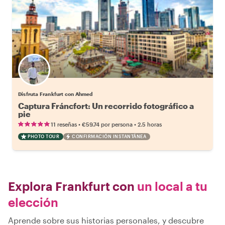
Disfruta Frankfurt con Ahmed
Captura Fráncfort: Un recorrido fotográfico a
pie
•
•
11 reseñas
€59.74
por persona
2.5 horas
PHOTO TOUR
CONFIRMACIÓN INSTANTÁNEA
Explora Frankfurt con
un local a tu
elección
Aprende sobre sus historias personales, y descubre