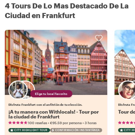
4 Tours De Lo Mas Destacado De La
Ciudad en Frankfurt
Elige tu local favorito
Disfruta Frankfurt con el anfitrión de tu elección.
Disfruta Fr
¡A tu manera con Withlocals! - Tour por
Tour d
la ciudad de Frankfurt
•
•
100 reseñas
€95.59
por persona
3 horas
CITY HIGHLIGHT TOUR
CONFIRMACIÓN INSTANTÁNEA
CITY H