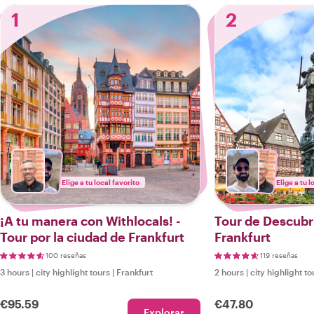
1
2
Elige a tu local favorito
Elige a tu l
¡A tu manera con Withlocals! -
Tour de Descubr
Tour por la ciudad de Frankfurt
Frankfurt
100 reseñas
119 reseñas
3 hours
|
city highlight tours
|
Frankfurt
2 hours
|
city highlight to
€95.59
€47.80
Explorar