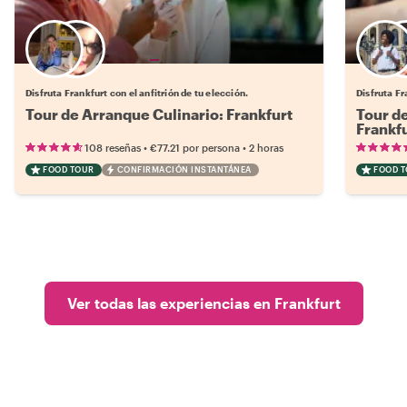
Elige tu local favorito
Disfruta Frankfurt con el anfitrión de tu elección.
Disfruta Fr
Tour de Arranque Culinario: Frankfurt
Tour de
Frankf
•
•
108 reseñas
€77.21
por persona
2 horas
FOOD TOUR
CONFIRMACIÓN INSTANTÁNEA
FOOD 
Ver todas las experiencias en Frankfurt