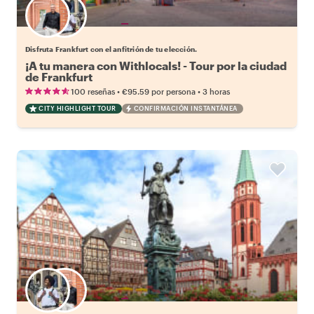
Elige tu local favorito
Disfruta Frankfurt con el anfitrión de tu elección.
¡A tu manera con Withlocals! - Tour por la ciudad
de Frankfurt
•
•
100 reseñas
€95.59
por persona
3 horas
CITY HIGHLIGHT TOUR
CONFIRMACIÓN INSTANTÁNEA
Elige tu local favorito