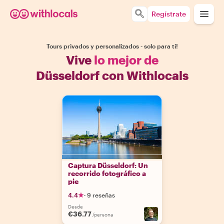
Regístrate
Tours privados y personalizados - solo para ti!
Vive
lo mejor de
Düsseldorf con Withlocals
Captura Düsseldorf: Un
recorrido fotográfico a
pie
4.4
·
9 reseñas
Desde
€36.77
/persona