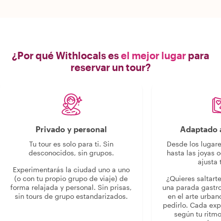
¿Por qué Withlocals es
el mejor lugar
para
reservar un tour?
Privado y personal
Adaptado a
Tu tour es solo para ti. Sin
Desde los lugar
desconocidos, sin grupos.
hasta las joyas o
ajusta 
Experimentarás la ciudad uno a uno
(o con tu propio grupo de viaje) de
¿Quieres saltart
forma relajada y personal. Sin prisas,
una parada gastr
sin tours de grupo estandarizados.
en el arte urban
pedirlo. Cada ex
según tu ritmo