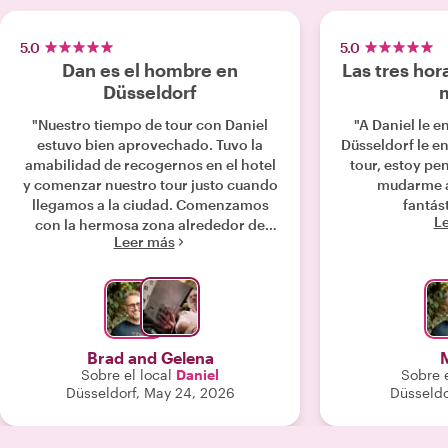
5.0
5.0
Dan es el hombre en
Las tres ho
Düsseldorf
m
"Nuestro tiempo de tour con Daniel
"A Daniel le e
estuvo bien aprovechado. Tuvo la
Düsseldorf le en
amabilidad de recogernos en el hotel
tour, estoy p
y comenzar nuestro tour justo cuando
mudarme a
llegamos a la ciudad. Comenzamos
fantást
L
con la hermosa zona alrededor de
Leer más
nuestro hotel, viendo muchos de los
sitios mientras él comenzaba a dar
una pequeña explicación de cada una
de las cosas memorables que vimos
en Düsseldorf. Después de repasar
algo de la historia de Düsseldorf y
Brad and Gelena
visitar tres iglesias separadas (un
Sobre el local
Daniel
Sobre e
placer poder entrar a las tres),
Düsseldorf, May 24, 2026
Düsseldo
también vimos algunos de los
monumentos de la Segunda Guerra
Mundial, incluido el refugio antiaéreo.