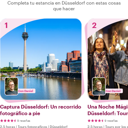
Completa tu estancia en Düsseldorf con estas cosas
que hacer
1
2
Con Daniel
Con Daniel
Captura Düsseldorf: Un recorrido
Una Noche Mági
fotográfico a pie
Düsseldorf: Tour
9 reseñas
9 reseñas
2,5 horas
|
Tours fotograficos
|
Düsseldorf
2,5 horas
|
Tours por los