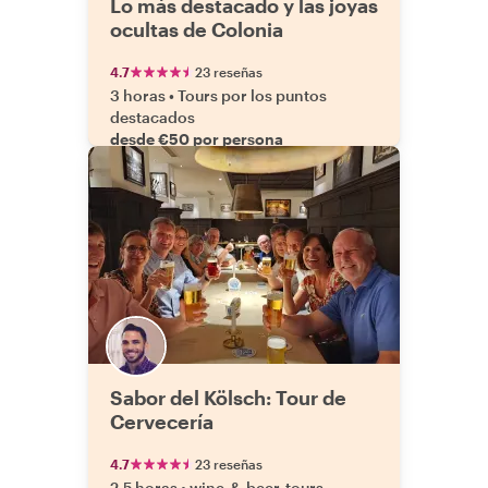
Lo más destacado y las joyas
ocultas de Colonia
4.7
23 reseñas
3 horas
•
Tours por los puntos
destacados
desde €50 por persona
Sabor del Kölsch: Tour de
Cervecería
4.7
23 reseñas
2,5 horas
•
wine-&-beer-tours