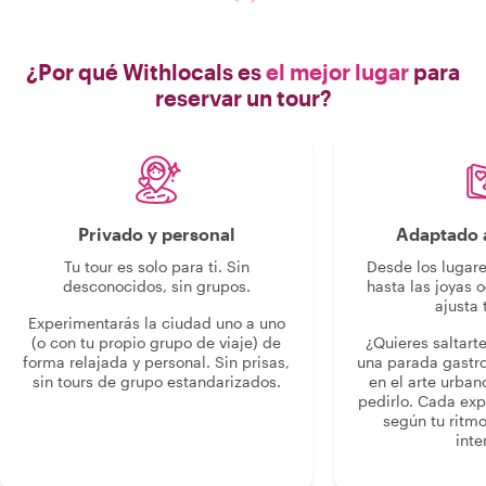
¿Por qué Withlocals es
el mejor lugar
para
reservar un tour?
Privado y personal
Adaptado a
Tu tour es solo para ti. Sin
Desde los lugar
desconocidos, sin grupos.
hasta las joyas o
ajusta 
Experimentarás la ciudad uno a uno
(o con tu propio grupo de viaje) de
¿Quieres saltart
forma relajada y personal. Sin prisas,
una parada gastr
sin tours de grupo estandarizados.
en el arte urban
pedirlo. Cada ex
según tu ritmo
inte