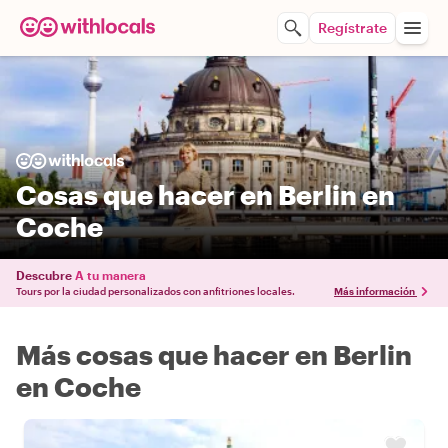
Regístrate
Cosas que hacer en Berlin en
Coche
Descubre
A tu manera
Tours por la ciudad personalizados con anfitriones locales.
Más información
Más cosas que hacer en Berlin
en Coche