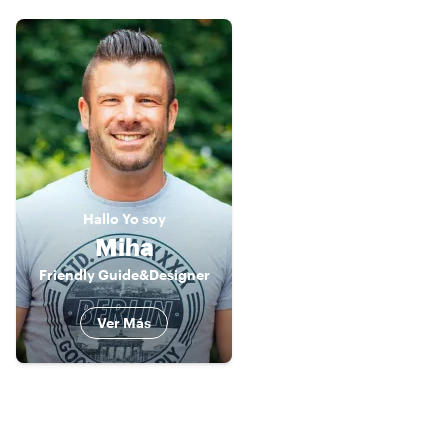
Hallo
Yo soy
Miha
Friendly Guide&Designer
Ver Más