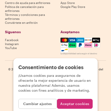
Centro de ayuda para anfitriones
App Store
Política de cancelación para
Google Play Store
anfitriones
Términos y condiciones para
anfitriones
Conviértete en anfitrión
Síguenos
Aceptamos
Mastercard, Visa, Amex, Di
Facebook
Instagram
YouTube
La disponibilidad varía según el destino
Consentimiento de cookies
©
2026
Withlocals.com
|
Política de privacidad
|
Cookies
|
Mapa del
sitio
¡Usamos cookies para asegurarnos de
ofrecerte la mejor experiencia de usuario en
nuestra plataforma! Además, usamos
cookies con fines analíticos y de marketing.
Cambiar ajustes
Aceptar cookies