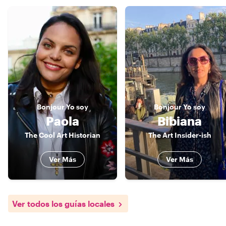
Bonjour
Yo soy
Bonjour
Yo soy
Paola
Bibiana
The Cool Art Historian
The Art Insider-ish
Ver Más
Ver Más
Ver todos los guías locales