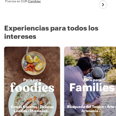
Precios en EUR
·
Cambiar
Experiencias para todos los
intereses
París para
París para
Cenas Caseras • Delicias
Búsqueda del Tesoro • Arte 
Locales • Mercados
...
Artesanía •
...