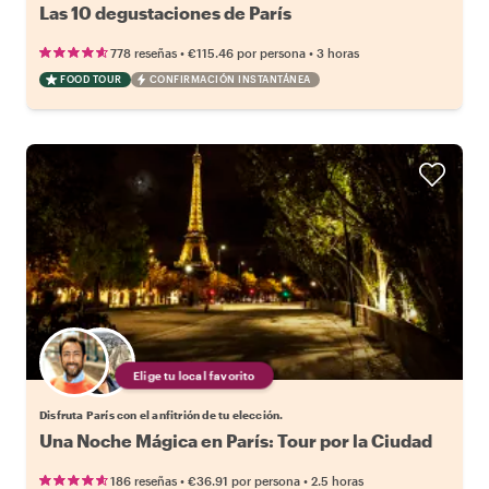
Las 10 degustaciones de París
•
•
778 reseñas
€115.46
por persona
3 horas
FOOD TOUR
CONFIRMACIÓN INSTANTÁNEA
Elige tu local favorito
Disfruta París con el anfitrión de tu elección.
Una Noche Mágica en París: Tour por la Ciudad
•
•
186 reseñas
€36.91
por persona
2.5 horas