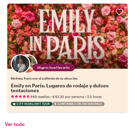
Elige tu local favorito
Disfruta París con el anfitrión de tu elección.
Emily en París: Lugares de rodaje y dulces
tentaciones
•
•
849 reseñas
€43.20
por persona
2.5 horas
CITY HIGHLIGHT TOUR
CONFIRMACIÓN INSTANTÁNEA
Ver todo