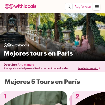
Regístrate
Mejores tours en Paris
Descubre
A tu manera
Tours por la ciudad personalizados con anfitriones locales.
Más información
Mejores 5 Tours en París
1
2