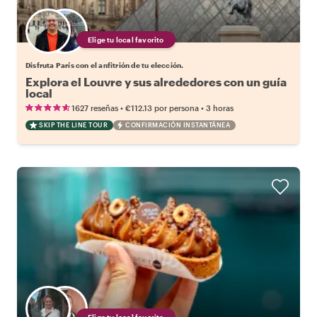
Elige tu local favorito
Disfruta París con el anfitrión de tu elección.
Explora el Louvre y sus alrededores con un guía
local
•
•
1627 reseñas
€112.13
por persona
3 horas
SKIP THE LINE TOUR
CONFIRMACIÓN INSTANTÁNEA
Elige tu local favorito