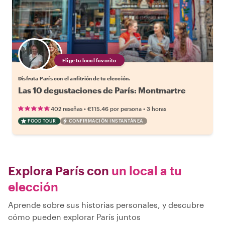
Elige tu local favorito
Disfruta París con el anfitrión de tu elección.
Las 10 degustaciones de París: Montmartre
•
•
402 reseñas
€115.46
por persona
3 horas
FOOD TOUR
CONFIRMACIÓN INSTANTÁNEA
Explora París con
un local a tu
elección
Aprende sobre sus historias personales, y descubre
cómo pueden explorar París juntos