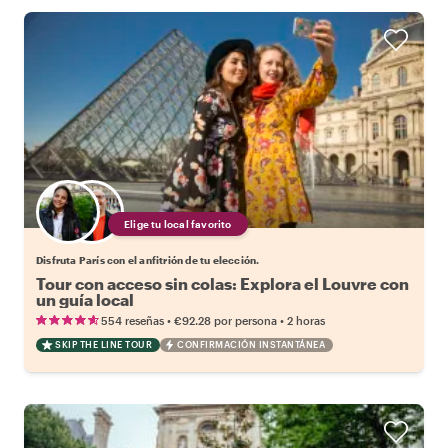
Elige tu local favorito
Disfruta París con el anfitrión de tu elección.
Tour con acceso sin colas: Explora el Louvre con
un guía local
•
•
554 reseñas
€92.28
por persona
2 horas
SKIP THE LINE TOUR
CONFIRMACIÓN INSTANTÁNEA