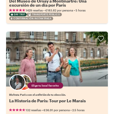
Del Museo de Orsay a Montmartre: Una
excursión de un día por París
•
•
1429 reseñas
€183.82
por persona
5 horas
DAY TRIP
TRANSPORTE PÚBLICO
CONFIRMACIÓN INSTANTÁNEA
Elige tu local favorito
Disfruta París con el anfitrión de tu elección.
La Historia de París: Tour por Le Marais
•
•
132 reseñas
€36.91
por persona
2.5 horas