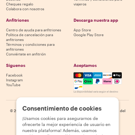
Cheques regalo
viajeros
Colabora con nosotros
Anfitriones
Descarga nuestra app
Centro de ayuda para anfitriones
App Store
Política de cancelación para
Google Play Store
anfitriones
Términos y condiciones para
anfitriones
Conviértete en anfitrión
Síguenos
Aceptamos
Mastercard, Visa, Amex, Di
Facebook
Instagram
YouTube
La disponibilidad varía según el destino
Consentimiento de cookies
©
2026
Withlocals.com
|
Política de privacidad
|
Cookies
|
Mapa del
sitio
¡Usamos cookies para asegurarnos de
ofrecerte la mejor experiencia de usuario en
nuestra plataforma! Además, usamos