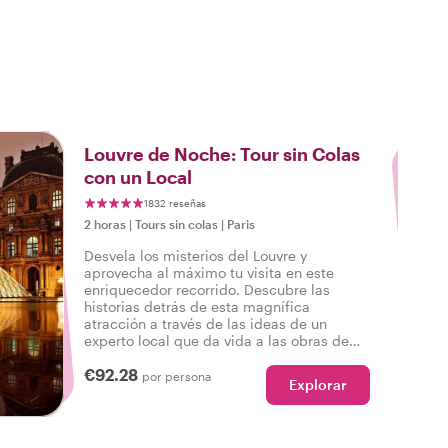
3
Louvre de Noche: Tour sin Colas
con un Local
1832 reseñas
2 horas
|
Tours sin colas
|
Paris
Desvela los misterios del Louvre y
aprovecha al máximo tu visita en este
enriquecedor recorrido. Descubre las
historias detrás de esta magnífica
atracción a través de las ideas de un
experto local que da vida a las obras de
arte. Evita las multitudes y disfruta de
€92.28
acceso prioritario con entrada sin colas, ya
por persona
Explorar
que tu anfitrión organiza y compra tus
entradas con antelación, una forma fluida
y sin estrés de experimentar los puntos
destacados icónicos del museo.