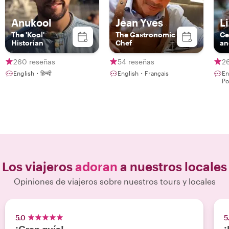
Anukool
Jean Yves
Li
The 'Kool'
The Gastronomic
Ce
Historian
Chef
an
st
260 reseñas
54 reseñas
2
English・हिन्दी
English・Français
En
Po
Los viajeros
adoran
a nuestros locales
Opiniones de viajeros sobre nuestros tours y locales
5.0
5