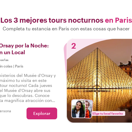
Los 3 mejores tours nocturnos
en Paris
Completa tu estancia en Paris con estas cosas que hacer
2
rsay por la Noche:
n un Local
eseñas
in colas
|
Paris
misterios del Musée d'Orsay y
máximo tu visita en este
tour nocturno! Cada jueves
 el Musée d'Orsay abre sus
que lo descubras. Conoce
ta magnífica atracción con
porcionadas por un experto
 pierdas esta oportunidad
ersona
Explorar
Elige tu local favorito
e descubrir el Musée d'Orsay
 Importante: Las entradas al
 no están incluidas en este
éspedes deberán comprarlas