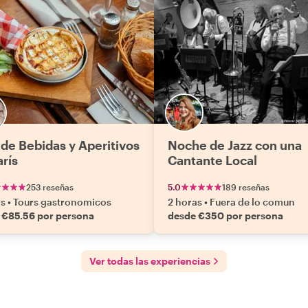
 de Bebidas y Aperitivos
Noche de Jazz con una
arís
Cantante Local
253 reseñas
5.0
189 reseñas
as
•
Tours gastronomicos
2 horas
•
Fuera de lo comun
 €85.56 por persona
desde €350 por persona
Ver todas las experiencias