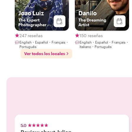
Joao Luiz
Danilo
The Expert
The Dreaming
Photographer
Artist
247 reseñas
150 reseñas
English・Español・Français・
English・Español・Français・
Português
Italiano・Português
Ver todos los locales
5.0