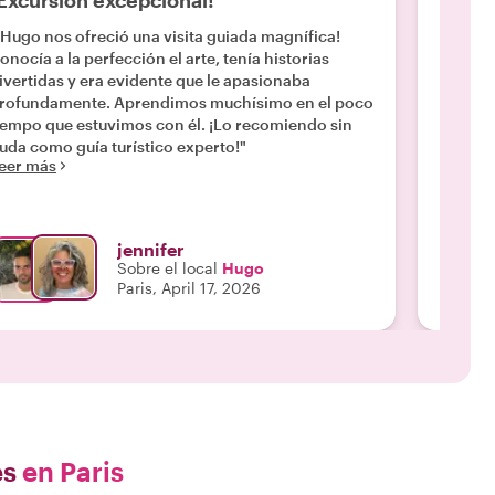
Excursión excepcional!
Guía 
¡Hugo nos ofreció una visita guiada magnífica!
"Maxime
onocía a la perfección el arte, tenía historias
preocup
ivertidas y era evidente que le apasionaba
que alb
rofundamente. Aprendimos muchísimo en el poco
cuidad
iempo que estuvimos con él. ¡Lo recomiendo sin
exposic
uda como guía turístico experto!"
fluida 
eer más
Leer m
sobre 
estába
importa
Louvre.
jennifer
Sobre el local
Hugo
Paris, April 17, 2026
es
en Paris