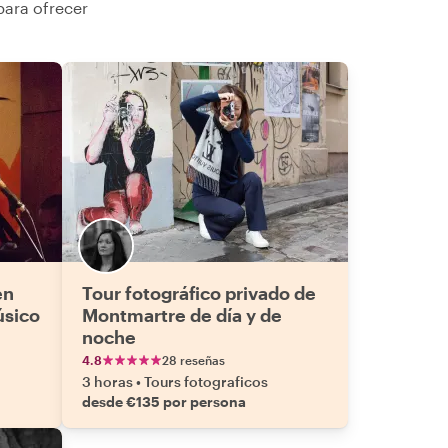
para ofrecer
en
Tour fotográfico privado de
úsico
Montmartre de día y de
noche
4.8
28 reseñas
3 horas
•
Tours fotograficos
desde €135 por persona