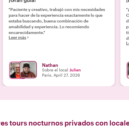
¡Gran guía!
¡
"Paciente y creativo, trabajó con mis necesidades
"
para hacer de la experiencia exactamente lo que
C
estaba buscando, buena combinación de
d
amabilidad y experiencia. Lo recomiendo
p
encarecidamente."
t
Leer más
d
L
Nathan
Sobre el local
Julien
Paris, April 27, 2026
es tours nocturnos privados con local