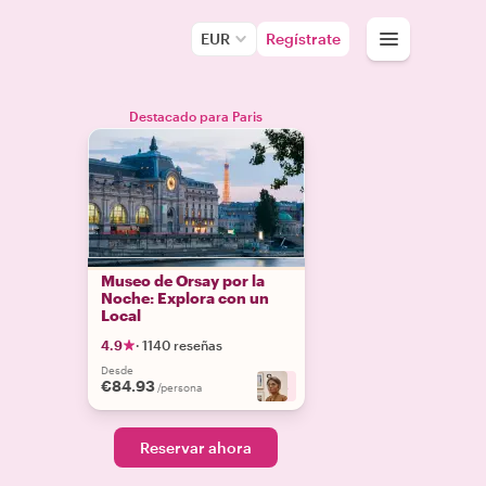
EUR
Regístrate
Destacado para Paris
Museo de Orsay por la
Noche: Explora con un
Local
4.9
·
1140 reseñas
Desde
€84.93
+
8
/persona
Reservar ahora