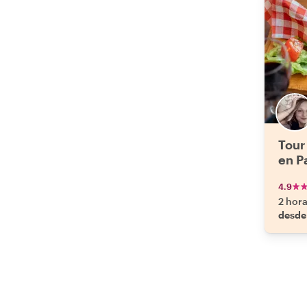
Tour
en P
4.9
2 hor
desde