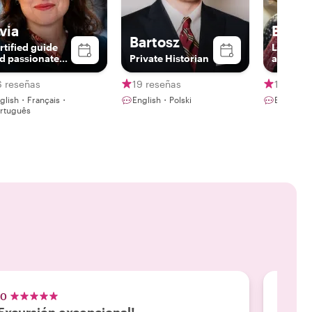
via
Emili
Bartosz
rtified guide
License
d passionate
Private Historian
and Pas
oryteller
Parisian
6 reseñas
19 reseñas
190 res
glish・Français・
English・Polski
English・
rtuguês
.0
5.0