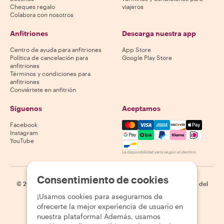
Cheques regalo
viajeros
Colabora con nosotros
Anfitriones
Descarga nuestra app
Centro de ayuda para anfitriones
App Store
Política de cancelación para
Google Play Store
anfitriones
Términos y condiciones para
anfitriones
Conviértete en anfitrión
Síguenos
Aceptamos
Mastercard, Visa, Amex, Di
Facebook
Instagram
YouTube
La disponibilidad varía según el destino
Consentimiento de cookies
©
2026
Withlocals.com
|
Política de privacidad
|
Cookies
|
Mapa del
sitio
¡Usamos cookies para asegurarnos de
ofrecerte la mejor experiencia de usuario en
nuestra plataforma! Además, usamos