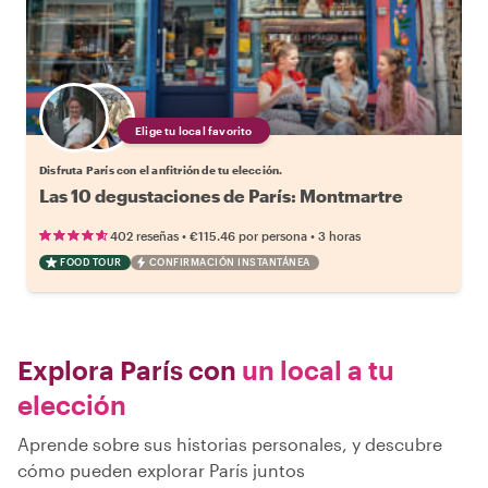
Elige tu local favorito
Disfruta París con el anfitrión de tu elección.
Las 10 degustaciones de París: Montmartre
•
•
402 reseñas
€115.46
por persona
3 horas
FOOD TOUR
CONFIRMACIÓN INSTANTÁNEA
Explora París con
un local a tu
elección
Aprende sobre sus historias personales, y descubre
cómo pueden explorar París juntos