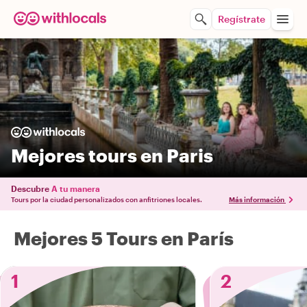
Regístrate
Mejores tours en Paris
Descubre
A tu manera
Tours por la ciudad personalizados con anfitriones locales.
Más información
Mejores 5 Tours en París
1
2