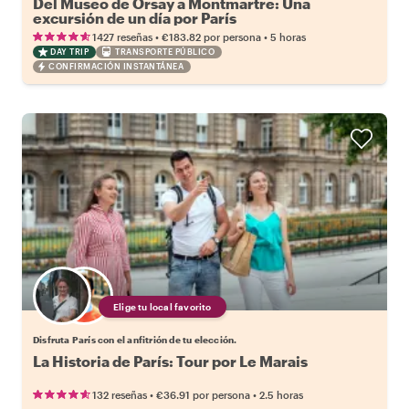
Del Museo de Orsay a Montmartre: Una
excursión de un día por París
•
•
1427 reseñas
€183.82
por persona
5 horas
DAY TRIP
TRANSPORTE PÚBLICO
CONFIRMACIÓN INSTANTÁNEA
Elige tu local favorito
Disfruta París con el anfitrión de tu elección.
La Historia de París: Tour por Le Marais
•
•
132 reseñas
€36.91
por persona
2.5 horas