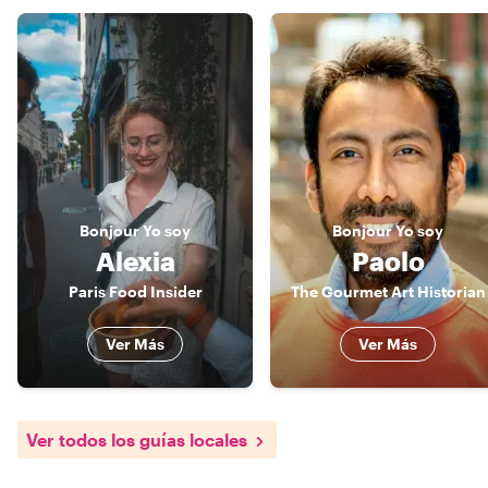
Bonjour
Yo soy
Bonjour
Yo soy
Alexia
Paolo
Paris Food Insider
The Gourmet Art Historian
Ver Más
Ver Más
Ver todos los guías locales