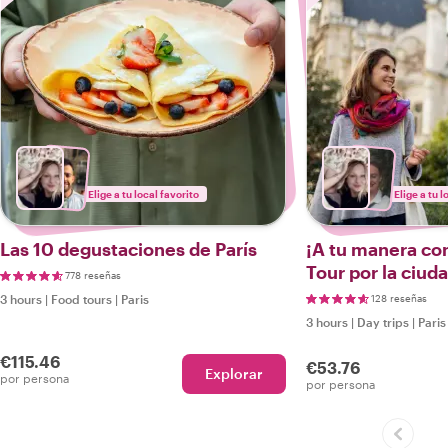
Elige a tu local favorito
Elige a tu l
Las 10 degustaciones de París
¡A tu manera con
Tour por la ciuda
778 reseñas
3 hours
|
Food tours
|
Paris
128 reseñas
3 hours
|
Day trips
|
Paris
€115.46
€53.76
Explorar
por persona
por persona