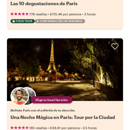
Las 10 degustaciones de París
•
•
778 reseñas
€115.46
por persona
3 horas
FOOD TOUR
CONFIRMACIÓN INSTANTÁNEA
Elige tu local favorito
Disfruta París con el anfitrión de tu elección.
Una Noche Mágica en París: Tour por la Ciudad
•
•
185 reseñas
€36.91
por persona
2.5 horas