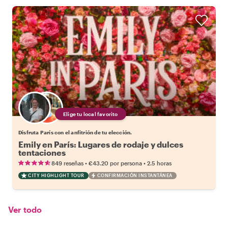
Elige tu local favorito
Disfruta París con el anfitrión de tu elección.
Emily en París: Lugares de rodaje y dulces
tentaciones
•
•
849 reseñas
€43.20
por persona
2.5 horas
CITY HIGHLIGHT TOUR
CONFIRMACIÓN INSTANTÁNEA
Ver todo