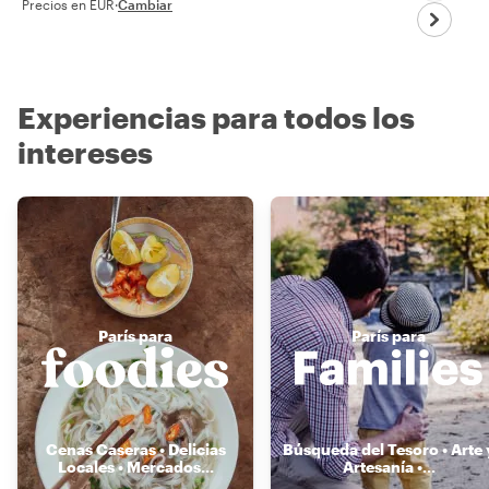
Precios en EUR
·
Cambiar
Experiencias para todos los
intereses
París para
París para
Cenas Caseras • Delicias
Búsqueda del Tesoro • Arte 
Locales • Mercados
...
Artesanía •
...