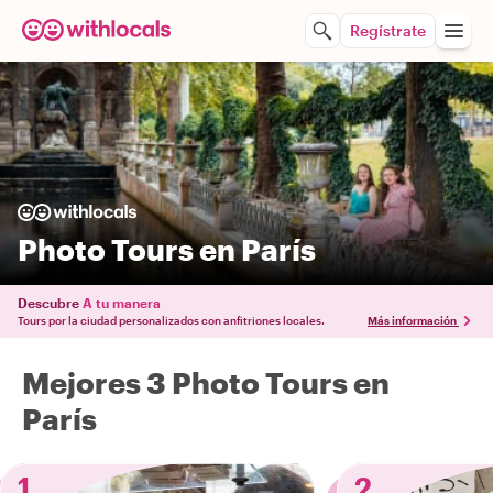
Regístrate
Photo Tours en París
Descubre
A tu manera
Tours por la ciudad personalizados con anfitriones locales.
Más información
Mejores 3 Photo Tours en
París
1
2