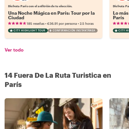
Disfruta París con el anfitrión de tu elección.
Disfruta Pa
Una Noche Mágica en París: Tour por la
Lo más 
Ciudad
París
•
•
185 reseñas
€36.91
por persona
2.5 horas
CITY HIGHLIGHT TOUR
CONFIRMACIÓN INSTANTÁNEA
CITY H
Ver todo
14 Fuera De La Ruta Turistica en
París