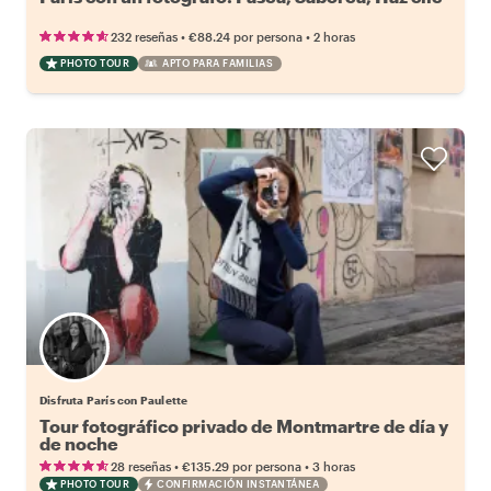
•
•
232 reseñas
€88.24
por persona
2 horas
PHOTO TOUR
APTO PARA FAMILIAS
Disfruta París con Paulette
Tour fotográfico privado de Montmartre de día y
de noche
•
•
28 reseñas
€135.29
por persona
3 horas
PHOTO TOUR
CONFIRMACIÓN INSTANTÁNEA