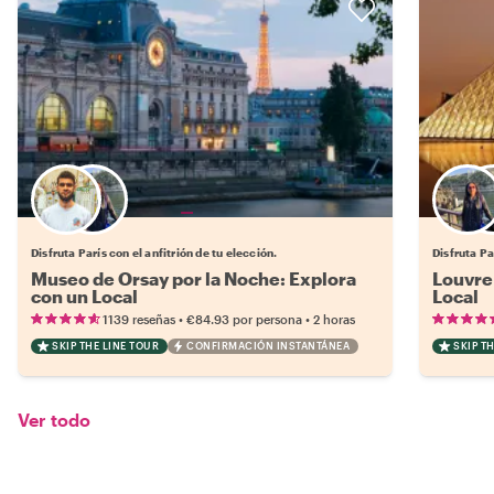
Elige tu local favorito
Disfruta París con el anfitrión de tu elección.
Disfruta Pa
Museo de Orsay por la Noche: Explora
Louvre 
con un Local
Local
•
•
1139 reseñas
€84.93
por persona
2 horas
SKIP THE LINE TOUR
CONFIRMACIÓN INSTANTÁNEA
SKIP T
Ver todo