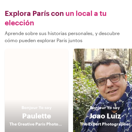
Explora París con
un local a tu
elección
Aprende sobre sus historias personales, y descubre
cómo pueden explorar París juntos
Bonjour
Yo soy
Bonjour
Yo soy
Paulette
Joao Luiz
The Creative Paris Photographer
The Expert Photographer