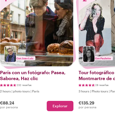
Con Joao Luiz
Con Paulette
París con un fotógrafo: Pasea,
Tour fotográfico
Saborea, Haz clic
Montmartre de d
232 reseñas
28 reseñas
2 hours
|
photo tours
|
Paris
3 hours
|
Photo tours
|
Par
€88.24
€135.29
Explorar
por persona
por persona