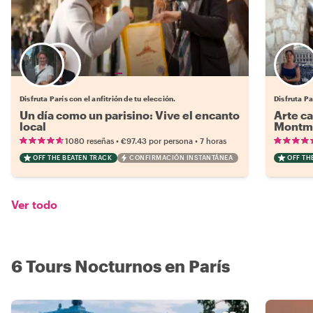
Elige tu local favorito
Disfruta París con el anfitrión de tu elección.
Disfruta Pa
Un día como un parisino: Vive el encanto
Arte ca
local
Montm
•
•
1080 reseñas
€97.43
por persona
7 horas
OFF THE BEATEN TRACK
CONFIRMACIÓN INSTANTÁNEA
OFF TH
Ver todo
6 Tours Nocturnos en París