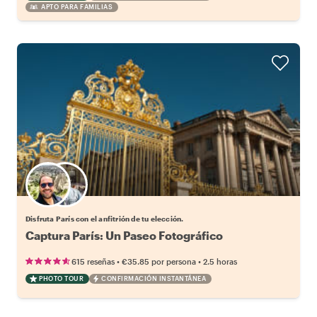
APTO PARA FAMILIAS
Elige tu local favorito
Disfruta París con el anfitrión de tu elección.
Captura París: Un Paseo Fotográfico
•
•
615 reseñas
€35.85
por persona
2.5 horas
PHOTO TOUR
CONFIRMACIÓN INSTANTÁNEA