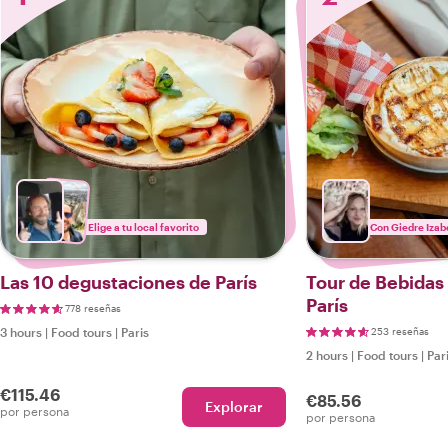
Elige a tu local favorito
Con Giedre Izab
Las 10 degustaciones de París
Tour de Bebidas 
París
778 reseñas
3 hours
|
Food tours
|
Paris
253 reseñas
2 hours
|
Food tours
|
Par
€115.46
€85.56
Explorar
por persona
por persona