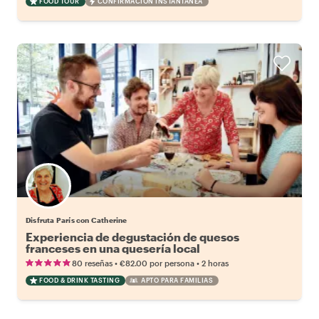
FOOD TOUR
CONFIRMACIÓN INSTANTÁNEA
Disfruta París con Catherine
Experiencia de degustación de quesos
franceses en una quesería local
•
•
80 reseñas
€82.00
por persona
2 horas
FOOD & DRINK TASTING
APTO PARA FAMILIAS