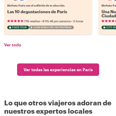
Disfruta París con el anfitrión de tu elección.
Disfruta Pa
Las 10 degustaciones de París
Una Noc
Ciudad
•
•
778 reseñas
€115.46
por persona
3 horas
FOOD TOUR
CONFIRMACIÓN INSTANTÁNEA
CITY H
Ver todo
Ver todas las experiencias en París
Lo que otros viajeros adoran de
nuestros expertos locales