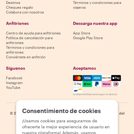
Destinos
Términos y condiciones para
Cheques regalo
viajeros
Colabora con nosotros
Anfitriones
Descarga nuestra app
Centro de ayuda para anfitriones
App Store
Política de cancelación para
Google Play Store
anfitriones
Términos y condiciones para
anfitriones
Conviértete en anfitrión
Síguenos
Aceptamos
Mastercard, Visa, Amex, Di
Facebook
Instagram
YouTube
La disponibilidad varía según el destino
Consentimiento de cookies
©
2026
Withlocals.com
|
Política de privacidad
|
Cookies
|
Mapa del
sitio
¡Usamos cookies para asegurarnos de
ofrecerte la mejor experiencia de usuario en
nuestra plataforma! Además, usamos