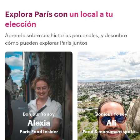
Explora París con
un local a tu
elección
Aprende sobre sus historias personales, y descubre
cómo pueden explorar París juntos
Bonjour
Yo soy
Bonjour
Yo soy
Alexia
Ali
Paris Food Insider
Food & monument spokesman