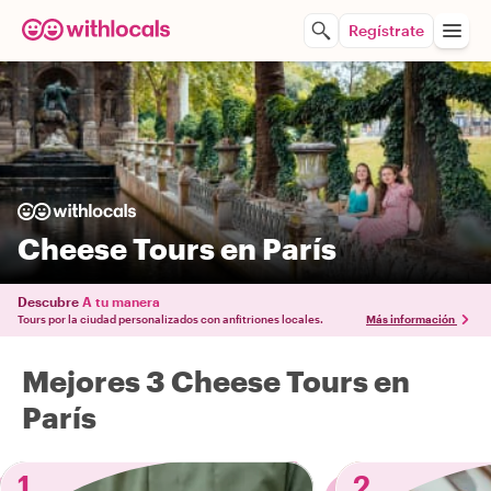
Regístrate
Cheese Tours en París
Descubre
A tu manera
Tours por la ciudad personalizados con anfitriones locales.
Más información
Mejores 3 Cheese Tours en
París
1
2