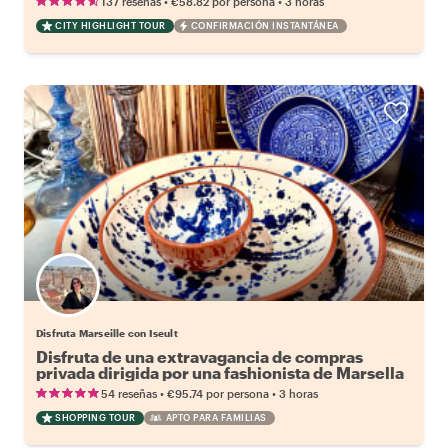
•
•
137 reseñas
€58.82
por persona
3 horas
CITY HIGHLIGHT TOUR
CONFIRMACIÓN INSTANTÁNEA
Disfruta Marseille con Iseult
Disfruta de una extravagancia de compras
privada dirigida por una fashionista de Marsella
•
•
54 reseñas
€95.74
por persona
3 horas
SHOPPING TOUR
APTO PARA FAMILIAS