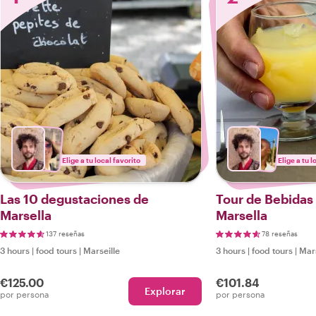
Elige a tu local favorito
Elige a tu l
Las 10 degustaciones de
Tour de Bebidas
Marsella
Marsella
137 reseñas
78 reseñas
3 hours
|
food tours
|
Marseille
3 hours
|
food tours
|
Mars
€125.00
€101.84
Explorar
por persona
por persona