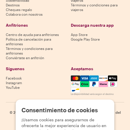
Sostenibilidad
viajeros
Destinos
Términos y condiciones para
Cheques regalo
viajeros
Colabora con nosotros
Anfitriones
Descarga nuestra app
Centro de ayuda para anfitriones
App Store
Política de cancelación para
Google Play Store
anfitriones
Términos y condiciones para
anfitriones
Conviértete en anfitrión
Síguenos
Aceptamos
Mastercard, Visa, Amex, Di
Facebook
Instagram
YouTube
La disponibilidad varía según el destino
Consentimiento de cookies
©
2026
Withlocals.com
|
Política de privacidad
|
Cookies
|
Mapa del
sitio
¡Usamos cookies para asegurarnos de
ofrecerte la mejor experiencia de usuario en