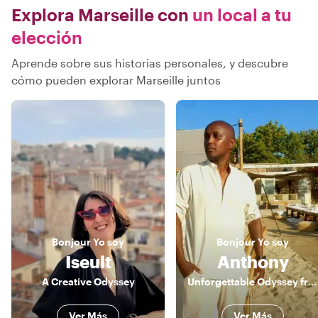
Explora Marseille con
un local a tu
elección
Aprende sobre sus historias personales, y descubre
cómo pueden explorar Marseille juntos
Bonjour
Yo soy
Bonjour
Yo soy
Iseult
Anthony
A Creative Odyssey
Unforgettable Odyssey from a third perspective. Unforgettable.
Ver Más
Ver Más