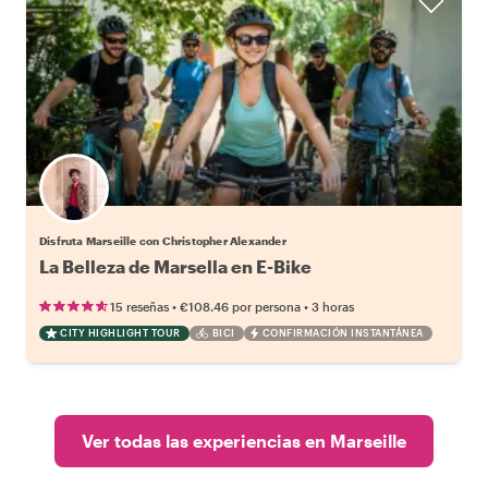
Disfruta Marseille con Christopher Alexander
La Belleza de Marsella en E-Bike
•
•
15 reseñas
€108.46
por persona
3 horas
CITY HIGHLIGHT TOUR
BICI
CONFIRMACIÓN INSTANTÁNEA
Ver todas las experiencias en Marseille