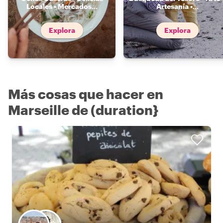
Locales • Mercados
...
Artesanía •
...
Explora
Explora
Más cosas que hacer en
Marseille de (duration}