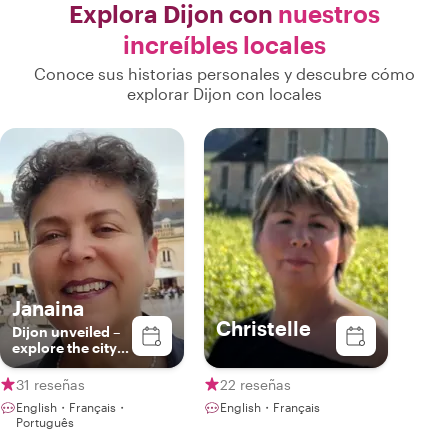
Explora Dijon con
nuestros
increíbles locales
Conoce sus historias personales y descubre cómo
explorar Dijon con locales
Janaina
Christelle
Dijon unveiled –
explore the city
with a passionate
guide
31 reseñas
22 reseñas
English・Français・
English・Français
Português