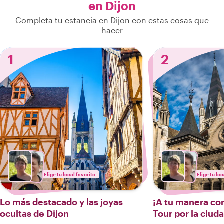
en Dijon
Completa tu estancia en Dijon con estas cosas que
hacer
1
2
Elige tu local favorito
Elige tu loc
Lo más destacado y las joyas
¡A tu manera con
ocultas de Dijon
Tour por la ciud