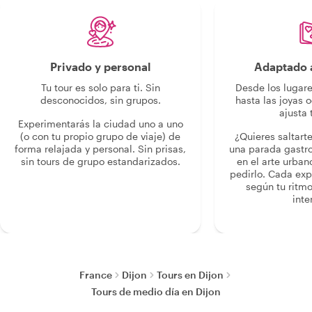
Privado y personal
Adaptado a
Tu tour es solo para ti. Sin
Desde los lugar
desconocidos, sin grupos.
hasta las joyas o
ajusta 
Experimentarás la ciudad uno a uno
(o con tu propio grupo de viaje) de
¿Quieres saltart
forma relajada y personal. Sin prisas,
una parada gastr
sin tours de grupo estandarizados.
en el arte urban
pedirlo. Cada ex
según tu ritmo
inte
France
Dijon
Tours en Dijon
Tours de medio día en Dijon