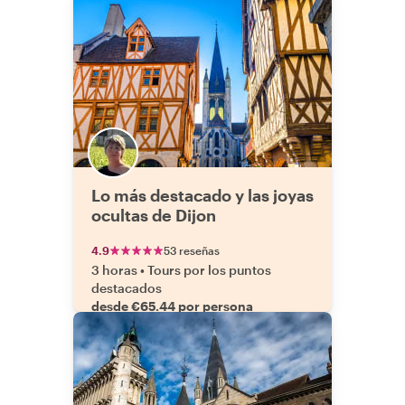
en la zona, Chrystelle tiene un
conocimiento increíble sobre todos
los lugares de interés y los
alrededores de Borgoña. Aprendimos
muchísimo de ella sobre diversos
edificios, diseños arquitectónicos y la
historia y cultura de Dijon. Fue
maravillosa y atenta con nuestro hijo
de diez años, y nos dio sugerencias y
recomendaciones fantásticas sobre
todo lo que Dijon y Borgoña tienen
Lo más destacado y las joyas
para ofrecer. ¡No se arrepentirán de
ocultas de Dijon
reservar un tour con Chrystelle y
sentirán que han hecho una nueva
4.9
53 reseñas
amiga!"
3 horas
•
Tours por los puntos
destacados
desde €65.44 por persona