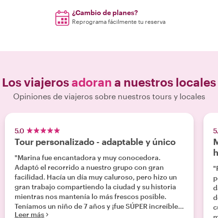
¿Cambio de planes?
Reprograma fácilmente tu reserva
Los viajeros
adoran
a nuestros locales
Opiniones de viajeros sobre nuestros tours y locales
5.0
5
Tour personalizado - adaptable y único
M
h
"Marina fue encantadora y muy conocedora.
Adaptó el recorrido a nuestro grupo con gran
"
facilidad. Hacía un día muy caluroso, pero hizo un
p
gran trabajo compartiendo la ciudad y su historia
d
mientras nos mantenía lo más frescos posible.
d
Teníamos un niño de 7 años y ¡fue SÚPER increíble
c
Leer más
con él! Incluso le dio un pequeño regalo al final.
m