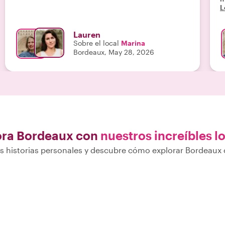
L
Sugerimos comenzar su visita a Burdeos con este
e
recorrido para aprovechar al máximo la ciudad
N
durante el resto de su estancia."
v
Lauren
l
Sobre el local
Marina
m
Bordeaux, May 28, 2026
ora Bordeaux con
nuestros increíbles l
 historias personales y descubre cómo explorar Bordeaux 