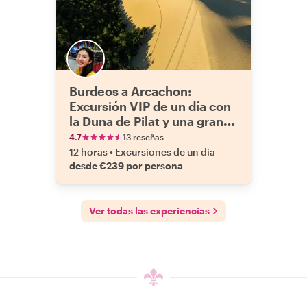
Burdeos a Arcachon:
Excursión VIP de un día con
la Duna de Pilat y una granja
de ostras
4.7
13 reseñas
12 horas
•
Excursiones de un dia
desde €239 por persona
Ver todas las experiencias