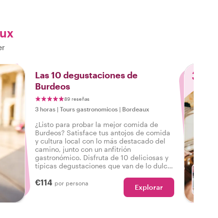
aux
er
3
Las 10 degustaciones de
Burdeos
89 reseñas
3 horas
|
Tours gastronomicos
|
Bordeaux
¿Listo para probar la mejor comida de
Burdeos? Satisface tus antojos de comida
y cultura local con lo más destacado del
camino, junto con un anfitrión
gastronómico. Disfruta de 10 deliciosas y
típicas degustaciones que van de lo dulce
a lo salado, así como bebidas en un
€114
sabroso tour gastronómico por Burdeos.
por persona
Explorar
C