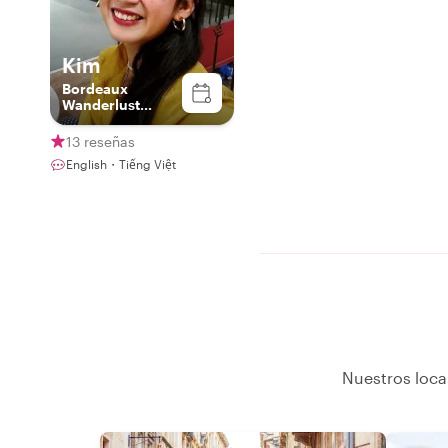
Kim
Bordeaux
Wanderlust
Ambassador
13 reseñas
English・Tiếng Việt
Nuestros loca