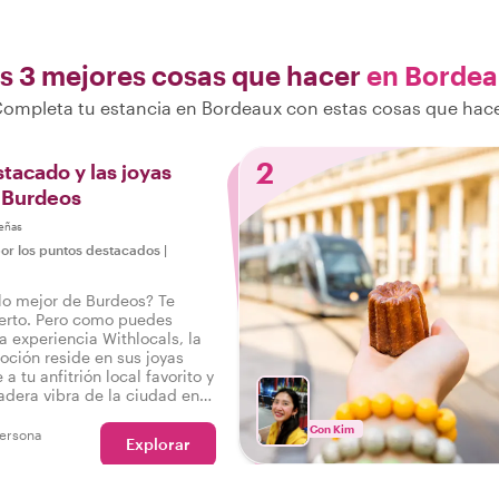
s 3 mejores cosas que hacer
en Borde
ompleta tu estancia en Bordeaux con estas cosas que hac
2
tacado y las joyas
 Burdeos
eñas
por los puntos destacados
|
 lo mejor de Burdeos? Te
erto. Pero como puedes
a experiencia Withlocals, la
ción reside en sus joyas
 a tu anfitrión local favorito y
dadera vibra de la ciudad en
o tiene todo, para que puedas
Con Kim
perimentado el verdadero
ersona
Explorar