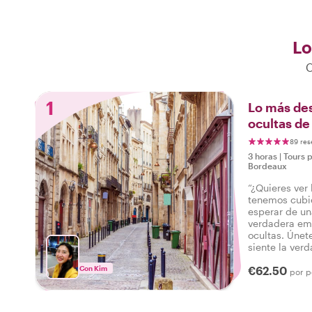
Lo
C
1
Lo más des
ocultas de
89 res
3 horas
|
Tours 
Bordeaux
“¿Quieres ver
tenemos cubi
esperar de un
verdadera emo
ocultas. Únete
siente la ver
un tour que l
Con Kim
€62.50
decir: ¡He ex
por p
Burdeos!”