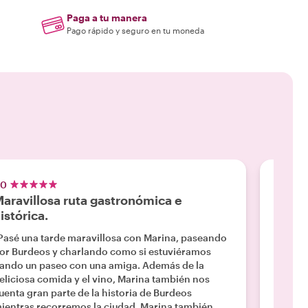
Paga a tu manera
Pago rápido y seguro en tu moneda
.0
5.0
aravillosa ruta gastronómica e
¡Gran 
istórica.
"Kim fu
Burdeos
Pasé una tarde maravillosa con Marina, paseando
entendi
or Burdeos y charlando como si estuviéramos
su per
ando un paseo con una amiga. Además de la
hecho o
eliciosa comida y el vino, Marina también nos
habíamo
uenta gran parte de la historia de Burdeos
Leer m
experie
ientras recorremos la ciudad. Marina también