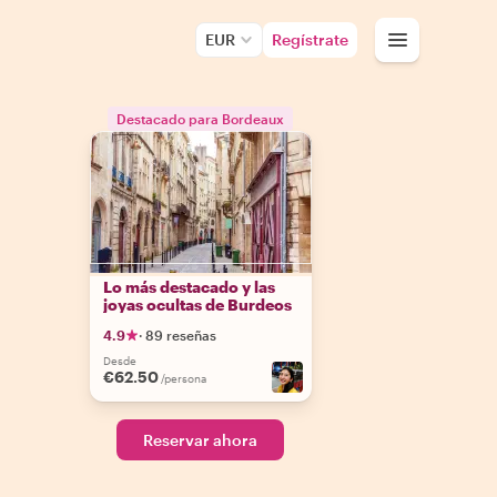
EUR
Regístrate
Destacado para Bordeaux
Lo más destacado y las
joyas ocultas de Burdeos
4.9
·
89 reseñas
Desde
€62.50
/persona
Reservar ahora