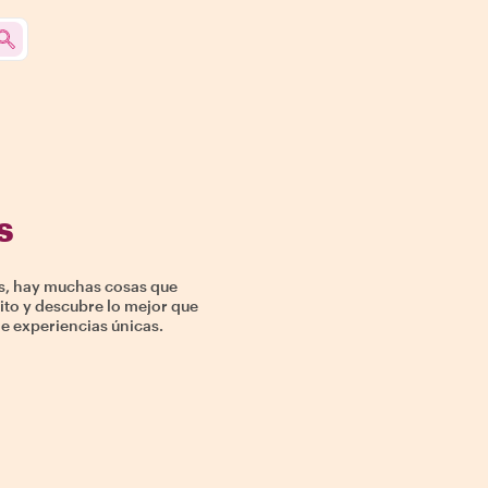
s
es, hay muchas cosas que
rito y descubre lo mejor que
de experiencias únicas.