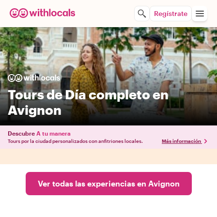
Regístrate
Tours de Día completo en
Avignon
Descubre
A tu manera
Tours por la ciudad personalizados con anfitriones locales.
Más información
Ver todas las experiencias en Avignon