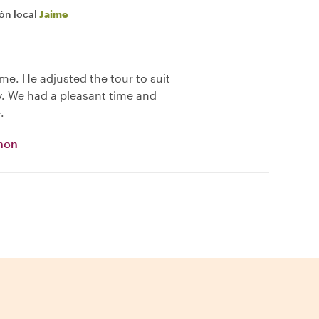
ión local
Jaime
me. He adjusted the tour to suit
y. We had a pleasant time and
.
gnon