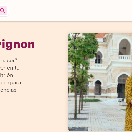
vignon
 hacer?
er en tu
itrión
iene para
iencias