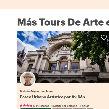
Más Tours De Arte 
Disfruta Avignon con Jaime
Paseo Urbano Artístico por Aviñón
•
•
14 reseñas
€50.00
por persona
3 horas