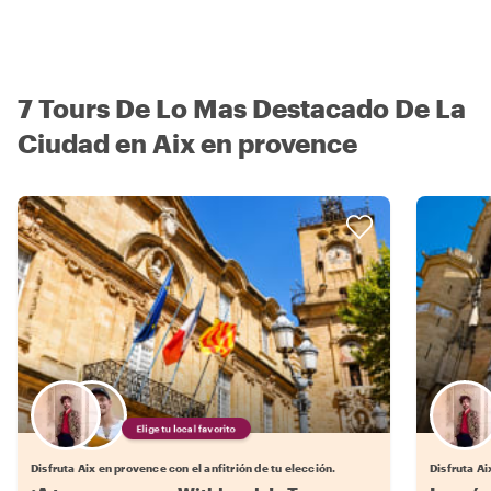
7 Tours De Lo Mas Destacado De La
Ciudad en Aix en provence
Elige tu local favorito
Disfruta Aix en provence con el anfitrión de tu elección.
Disfruta A