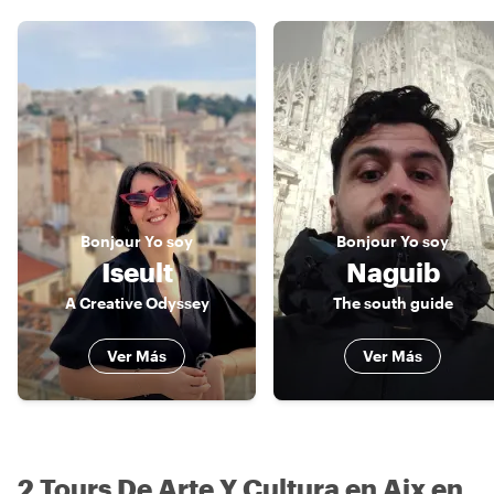
Bonjour
Yo soy
Bonjour
Yo soy
Iseult
Naguib
A Creative Odyssey
The south guide
Ver Más
Ver Más
2 Tours De Arte Y Cultura en Aix en