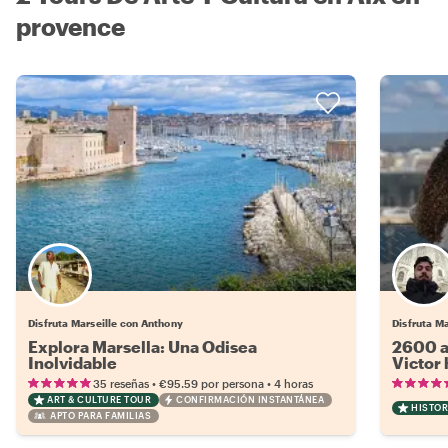
provence
Disfruta Marseille con Anthony
Disfruta M
Explora Marsella: Una Odisea
2600 a
Inolvidable
Victor 
•
•
35 reseñas
€95.59
por persona
4 horas
ART & CULTURE TOUR
CONFIRMACIÓN INSTANTÁNEA
HISTOR
APTO PARA FAMILIAS