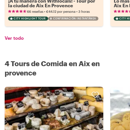
¡A tu manera con Withlocals! - Tour por
Lo más 
la ciudad de Aix En Provence
Aix En
•
•
66 reseñas
€44.12
por persona
3 horas
CITY HIGHLIGHT TOUR
CONFIRMACIÓN INSTANTÁNEA
CITY H
Ver todo
4 Tours de Comida en Aix en
provence