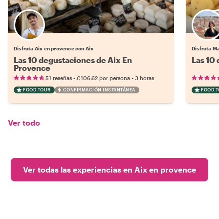
Disfruta Aix en provence con Aix
Disfruta Ma
Las 10 degustaciones de Aix En
Las 10
Provence
•
•
51 reseñas
€106.62
por persona
3 horas
FOOD TOUR
CONFIRMACIÓN INSTANTÁNEA
FOOD 
Ver todo
Ver todas las experiencias en Aix en provence