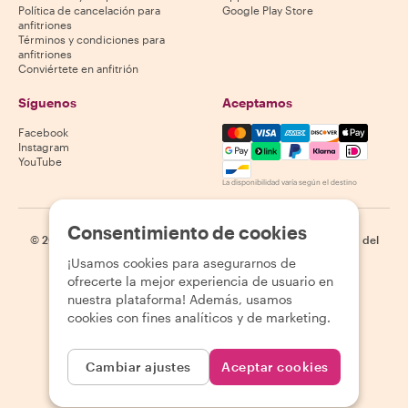
Política de cancelación para
Google Play Store
anfitriones
Términos y condiciones para
anfitriones
Conviértete en anfitrión
Síguenos
Aceptamos
Mastercard, Visa, Amex, Di
Facebook
Instagram
YouTube
La disponibilidad varía según el destino
Consentimiento de cookies
©
2026
Withlocals.com
|
Política de privacidad
|
Cookies
|
Mapa del
sitio
¡Usamos cookies para asegurarnos de
ofrecerte la mejor experiencia de usuario en
nuestra plataforma! Además, usamos
cookies con fines analíticos y de marketing.
Cambiar ajustes
Aceptar cookies