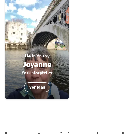
Hello
Yo soy
Joyanne
York storyteller
Ver Más