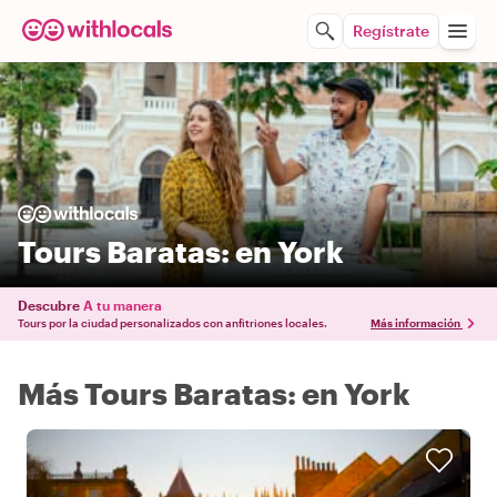
Regístrate
Tours Baratas: en York
Descubre
A tu manera
Tours por la ciudad personalizados con anfitriones locales.
Más información
Más Tours Baratas: en York