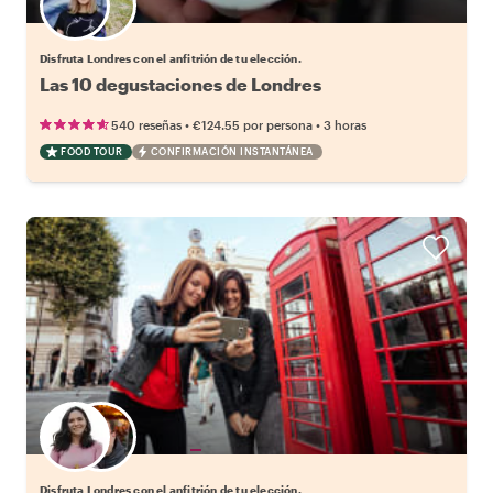
Elige tu local favorito
Disfruta Londres con el anfitrión de tu elección.
Las 10 degustaciones de Londres
•
•
540 reseñas
€124.55
por persona
3 horas
FOOD TOUR
CONFIRMACIÓN INSTANTÁNEA
Elige tu local favorito
Disfruta Londres con el anfitrión de tu elección.