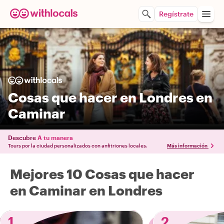
Regístrate
Cosas que hacer en Londres en
Caminar
Descubre
A tu manera
Tours por la ciudad personalizados con anfitriones locales.
Más información
Mejores 10 Cosas que hacer
en Caminar en Londres
1
2