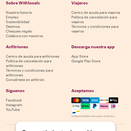
Sobre Withlocals
Viajeros
Nuestra historia
Centro de ayuda para viajeros
Empleo
Política de cancelación para
Sostenibilidad
viajeros
Destinos
Términos y condiciones para
Cheques regalo
viajeros
Colabora con nosotros
Anfitriones
Descarga nuestra app
Centro de ayuda para anfitriones
App Store
Política de cancelación para
Google Play Store
anfitriones
Términos y condiciones para
anfitriones
Conviértete en anfitrión
Síguenos
Aceptamos
Mastercard, Visa, Amex, Di
Facebook
Instagram
YouTube
La disponibilidad varía según el destino