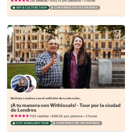
•
•
216 reseñas
€93.75
por persona
3 horas
ART & CULTURE TOUR
CONFIRMACIÓN INSTANTÁNEA
Elige tu local favorito
Disfruta Londres con el anfitrión de tu elección.
¡A tu manera con Withlocals! - Tour por la ciudad
de Londres
•
•
1131 reseñas
€66.55
por persona
3 horas
CITY HIGHLIGHT TOUR
CONFIRMACIÓN INSTANTÁNEA