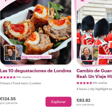
Elige a tu local favorito
Elige a tu l
Las 10 degustaciones de Londres
Cambio de Guard
Real: Un Viaje H
540 reseñas
Horas
3 hours
|
Food tours
|
London
963 reseñas
4 hours
|
city highlight t
€124.55
€83.82
Explorar
por persona
por persona