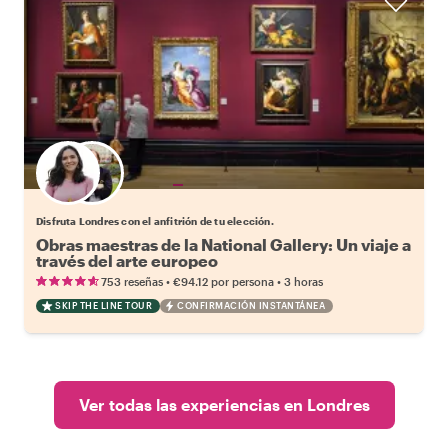
Elige tu local favorito
Disfruta Londres con el anfitrión de tu elección.
Obras maestras de la National Gallery: Un viaje a
través del arte europeo
•
•
753 reseñas
€94.12
por persona
3 horas
SKIP THE LINE TOUR
CONFIRMACIÓN INSTANTÁNEA
Ver todas las experiencias en Londres