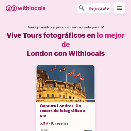
Regístrate
Tours privados y personalizados - solo para ti!
Vive Tours fotográficos en
lo mejor
de
London con Withlocals
Captura Londres: Un
recorrido fotográfico a
pie
5.0
·
10 reseñas
Desde