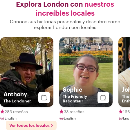
Explora London con
nuestros
increíbles locales
Conoce sus historias personales y descubre cómo
explorar London con locales
Sophie
Jo
Anthony
The Friendly
The
The Londoner
Raconteur
Ent
283 reseñas
33 reseñas
166
English
English
Engl
Ver todos los locales