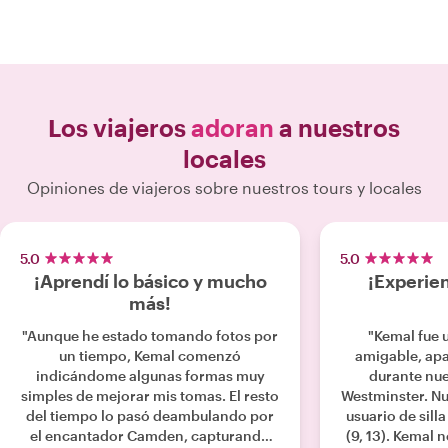
Los viajeros
adoran
a nuestros
locales
Opiniones de viajeros sobre nuestros tours y locales
5.0
5.0
¡Aprendí lo básico y mucho
¡Experien
más!
"Aunque he estado tomando fotos por
"Kemal fue 
un tiempo, Kemal comenzó
amigable, apa
indicándome algunas formas muy
durante nue
simples de mejorar mis tomas. El resto
Westminster. Nue
del tiempo lo pasó deambulando por
usuario de sill
el encantador Camden, capturando
(9, 13). Kemal nos enseñó mucho y se