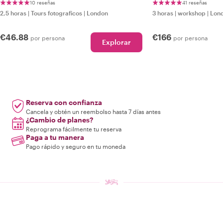
10 reseñas
41 reseñas
2,5 horas
|
Tours fotograficos
|
London
3 horas
|
workshop
|
Lon
€46.88
€166
por persona
por persona
Explorar
Reserva con confianza
Cancela y obtén un reembolso hasta 7 días antes
¿Cambio de planes?
Reprograma fácilmente tu reserva
Paga a tu manera
Pago rápido y seguro en tu moneda