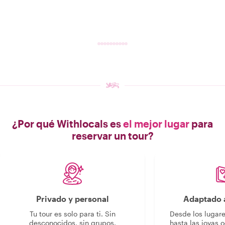
¿Por qué Withlocals es
el mejor lugar
para
reservar un tour?
Privado y personal
Adaptado a
Tu tour es solo para ti. Sin
Desde los lugar
desconocidos, sin grupos.
hasta las joyas o