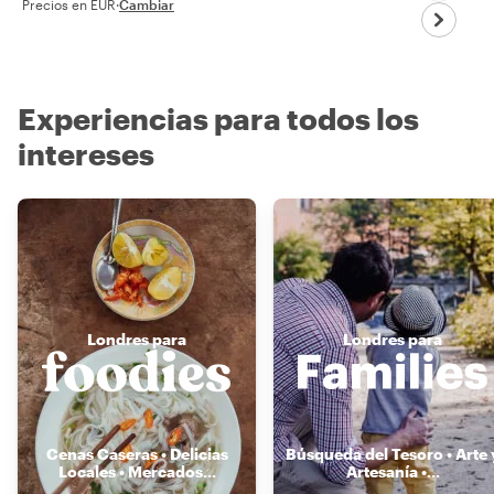
Precios en EUR
·
Cambiar
Experiencias para todos los
intereses
Londres para
Londres para
Cenas Caseras • Delicias
Búsqueda del Tesoro • Arte 
Locales • Mercados
...
Artesanía •
...