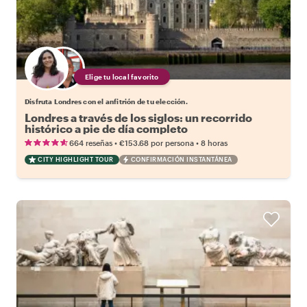
Elige tu local favorito
Disfruta Londres con el anfitrión de tu elección.
Londres a través de los siglos: un recorrido
histórico a pie de día completo
•
•
664 reseñas
€153.68
por persona
8 horas
CITY HIGHLIGHT TOUR
CONFIRMACIÓN INSTANTÁNEA