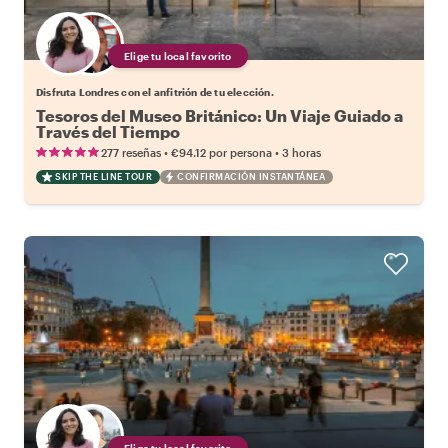
Elige tu local favorito
Disfruta Londres con el anfitrión de tu elección.
Tesoros del Museo Británico: Un Viaje Guiado a
Través del Tiempo
•
•
277 reseñas
€94.12
por persona
3 horas
SKIP THE LINE TOUR
CONFIRMACIÓN INSTANTÁNEA
Elige tu local favorito