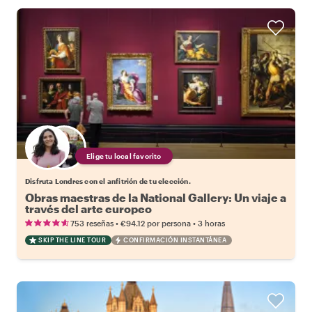
Elige tu local favorito
Disfruta Londres con el anfitrión de tu elección.
Obras maestras de la National Gallery: Un viaje a
través del arte europeo
•
•
753 reseñas
€94.12
por persona
3 horas
SKIP THE LINE TOUR
CONFIRMACIÓN INSTANTÁNEA