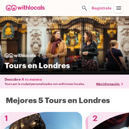
Regístrate
Tours en Londres
Descubre
A tu manera
Tours por la ciudad personalizados con anfitriones locales.
Más información
Mejores 5 Tours en Londres
1
2