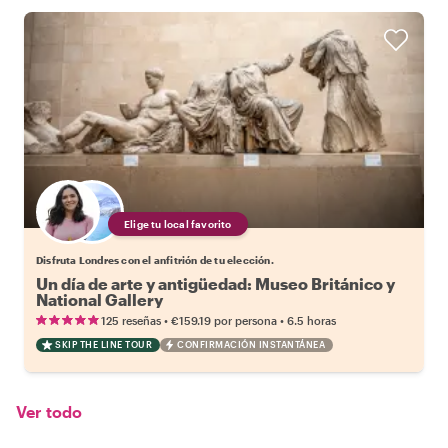
Elige tu local favorito
Disfruta Londres con el anfitrión de tu elección.
Un día de arte y antigüedad: Museo Británico y
National Gallery
•
•
125 reseñas
€159.19
por persona
6.5 horas
SKIP THE LINE TOUR
CONFIRMACIÓN INSTANTÁNEA
Ver todo