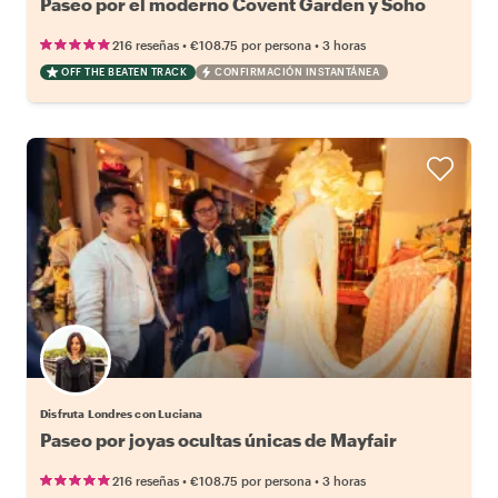
Paseo por el moderno Covent Garden y Soho
•
•
216 reseñas
€108.75
por persona
3 horas
OFF THE BEATEN TRACK
CONFIRMACIÓN INSTANTÁNEA
Disfruta Londres con Luciana
Paseo por joyas ocultas únicas de Mayfair
•
•
216 reseñas
€108.75
por persona
3 horas