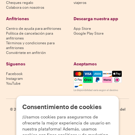
Cheques regalo
viajeros
Colabora con nosotros
Anfitriones
Descarga nuestra app
Centro de ayuda para anfitriones
App Store
Política de cancelación para
Google Play Store
anfitriones
Términos y condiciones para
anfitriones
Conviértete en anfitrión
Síguenos
Aceptamos
Mastercard, Visa, Amex, Di
Facebook
Instagram
YouTube
La disponibilidad varía según el destino
Consentimiento de cookies
©
2026
Withlocals.com
|
Política de privacidad
|
Cookies
|
Mapa del
sitio
¡Usamos cookies para asegurarnos de
ofrecerte la mejor experiencia de usuario en
nuestra plataforma! Además, usamos
cookies con fines analíticos y de marketing.