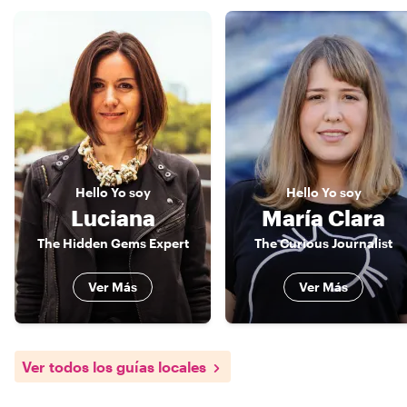
Hello
Yo soy
Hello
Yo soy
Luciana
María Clara
The Hidden Gems Expert
The Curious Journalist
Ver Más
Ver Más
Ver todos los guías locales