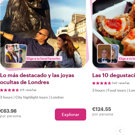
Elige a tu local favorito
Elige a tu l
Lo más destacado y las joyas
Las 10 degustac
ocultas de Londres
540 reseñas
415 reseñas
3 hours
|
Food tours
|
Lo
3 hours
|
City highlight tours
|
London
€124.55
€63.98
Explorar
por persona
por persona