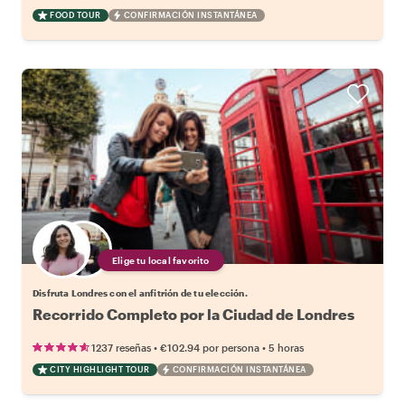
FOOD TOUR
CONFIRMACIÓN INSTANTÁNEA
Elige tu local favorito
Disfruta Londres con el anfitrión de tu elección.
Recorrido Completo por la Ciudad de Londres
•
•
1237 reseñas
€102.94
por persona
5 horas
CITY HIGHLIGHT TOUR
CONFIRMACIÓN INSTANTÁNEA