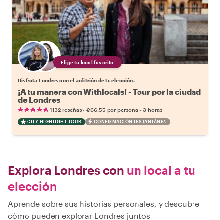
Elige tu local favorito
Disfruta Londres con el anfitrión de tu elección.
¡A tu manera con Withlocals! - Tour por la ciudad
de Londres
•
•
1132 reseñas
€66.55
por persona
3 horas
CITY HIGHLIGHT TOUR
CONFIRMACIÓN INSTANTÁNEA
Explora Londres con
un local a tu
elección
Aprende sobre sus historias personales, y descubre
cómo pueden explorar Londres juntos