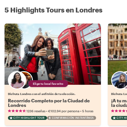
5 Highlights Tours en Londres
Elige tu local favorito
Disfruta Londres con el anfitrión de tu elección.
Disfruta Lo
Recorrido Completo por la Ciudad de
¡A tu m
Londres
la ciud
•
•
1236 reseñas
€102.94
por persona
5 horas
CITY HIGHLIGHT TOUR
CONFIRMACIÓN INSTANTÁNEA
CITY H