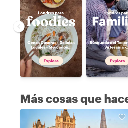
Londres para
Londres par
Cenas Caseras • Delicias
Búsqueda del Tesoro
Locales • Mercados
...
Artesanía •
.
Explora
Explora
Más cosas que hace