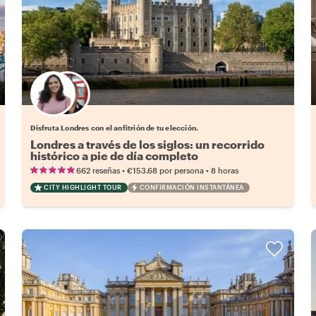
Elige tu local favorito
Disfruta Londres con el anfitrión de tu elección.
Londres a través de los siglos: un recorrido
histórico a pie de día completo
•
•
662 reseñas
€153.68
por persona
8 horas
CITY HIGHLIGHT TOUR
CONFIRMACIÓN INSTANTÁNEA