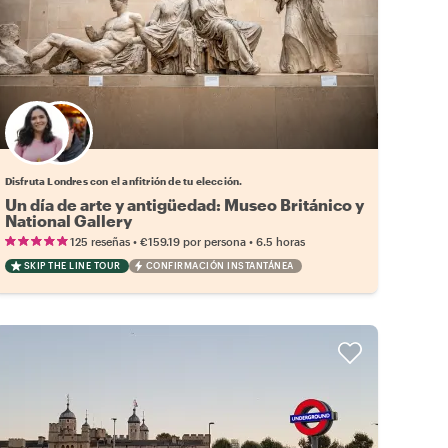
Elige tu local favorito
Disfruta Londres con el anfitrión de tu elección.
Un día de arte y antigüedad: Museo Británico y
National Gallery
•
•
125 reseñas
€159.19
por persona
6.5 horas
SKIP THE LINE TOUR
CONFIRMACIÓN INSTANTÁNEA