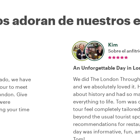
os adoran de nuestros 
Kim
Sobre el anfitr
An Unforgettable Day in L
We did The London Through 
rado, we have
and we absolutely loved it.
 tour to meet
about history and had so ma
ondon. Give
everything to life. Tom was
 were
tour feel completely tailor
ing your time
beyond the usual tourist sp
recommendations for restaur
day was informative, fun,
Tom!