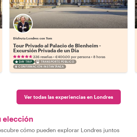
Disfruta Londres con Tom
Tour Privado al Palacio de Blenheim -
Excursión Privada de un Día
•
•
336 reseñas
€400.00
por persona
8 horas
DAY TRIP
TRANSPORTE PÚBLICO
CONFIRMACIÓN INSTANTÁNEA
Ver todas las experiencias en Londres
u elección
descubre cómo pueden explorar Londres juntos