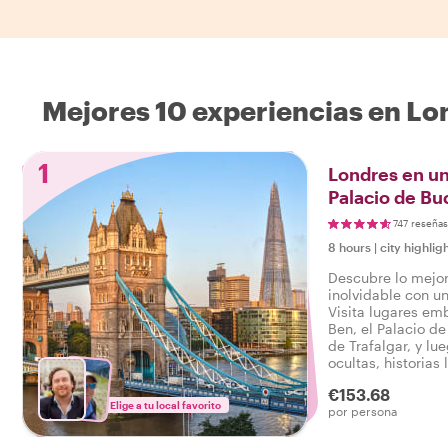
Mejores 10 experiencias en Lo
1
Londres en un 
Palacio de Bu
Londres y má
747 reseñas
8 hours
|
city highlig
Descubre lo mejor
inolvidable con un
Visita lugares em
Ben, el Palacio d
de Trafalgar, y lu
ocultas, historias 
escogidos que sol
€153.68
conocería. Con pe
Elige a tu local favorito
por persona
un ritmo flexible, 
completo ofrece 
verdaderamente a