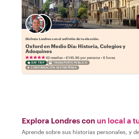
Elige tu local favorito
Disfruta Londres con el anfitrión de tu elección.
Oxford en Medio Día: Historia, Colegios y
Adoquines
•
•
42 reseñas
€145.96
por persona
6 horas
DAY TRIP
TRANSPORTE PÚBLICO
CONFIRMACIÓN INSTANTÁNEA
Explora Londres con
un local a t
Aprende sobre sus historias personales, y 