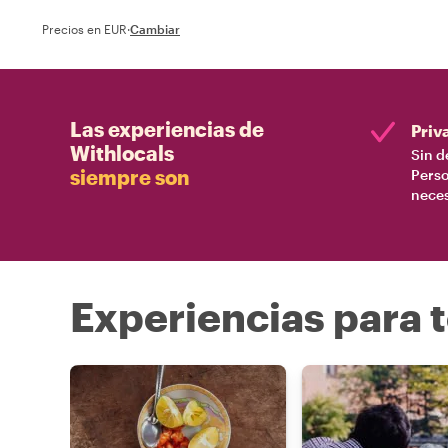
experimentar la c
Precios en EUR
·
Cambiar
Las experiencias de
Priv
Withlocals
Sin d
siempre son
Perso
nece
Experiencias para t