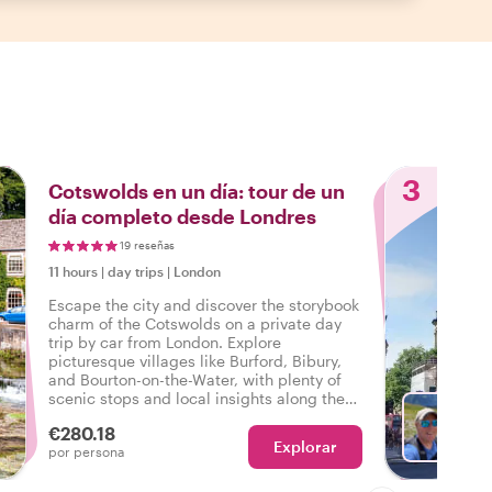
3
Cotswolds en un día: tour de un
día completo desde Londres
19 reseñas
11 hours
|
day trips
|
London
Escape the city and discover the storybook
charm of the Cotswolds on a private day
trip by car from London. Explore
picturesque villages like Burford, Bibury,
and Bourton-on-the-Water, with plenty of
scenic stops and local insights along the
way. Enjoy a relaxed countryside lunch and
€280.18
let your host tailor the experience just for
Explorar
El
por persona
you.