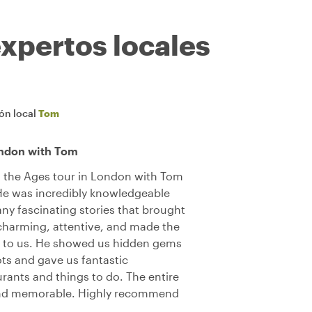
expertos locales
ión local
Tom
ondon with Tom
the Ages tour in London with Tom
 He was incredibly knowledgeable
ny fascinating stories that brought
 charming, attentive, and made the
ed to us. He showed us hidden gems
ots and gave us fantastic
ants and things to do. The entire
 and memorable. Highly recommend