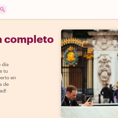
a completo
 día
e tu
perto en
ta de
ad!