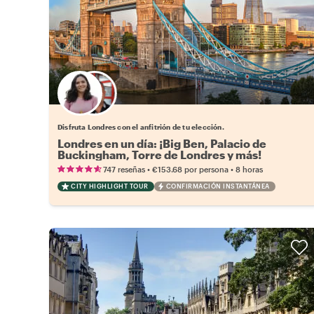
Elige tu local favorito
Disfruta Londres con el anfitrión de tu elección.
Londres en un día: ¡Big Ben, Palacio de
Buckingham, Torre de Londres y más!
•
•
747 reseñas
€153.68
por persona
8 horas
CITY HIGHLIGHT TOUR
CONFIRMACIÓN INSTANTÁNEA