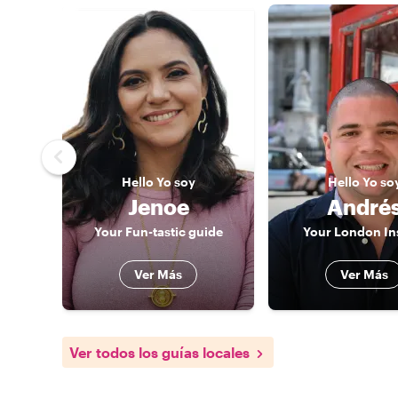
Hello
Yo soy
Hello
Yo so
Jenoe
André
Your Fun-tastic guide
Your London In
Ver Más
Ver Más
Ver todos los guías locales