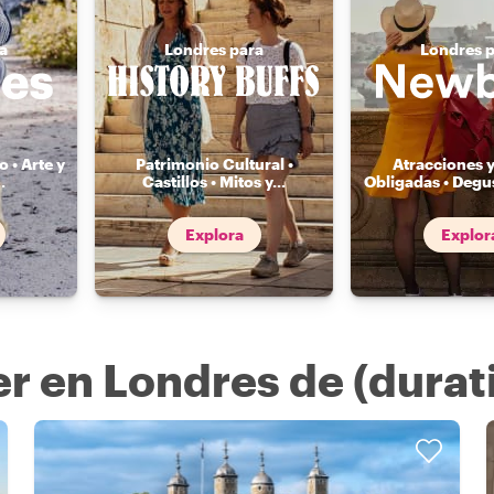
a
Londres para
Londres 
 • Arte y
Patrimonio Cultural •
Atracciones y
..
Castillos • Mitos y
...
Obligadas • Degu
Explora
Explor
r en Londres de (durat