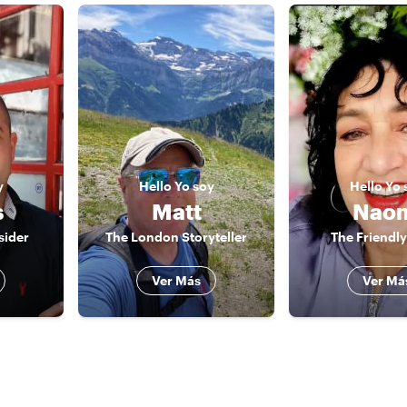
y
Hello
Yo soy
Hello
Yo 
s
Matt
Nao
sider
The London Storyteller
The Friendly
Ver Más
Ver Má