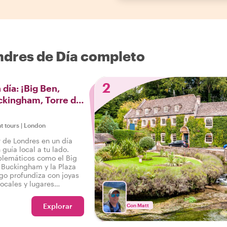
ndres de Día completo
2
día: ¡Big Ben,
ckingham, Torre de
s!
ht tours
|
London
 de Londres en un día
 guía local a tu lado.
blemáticos como el Big
e Buckingham y la Plaza
ego profundiza con joyas
locales y lugares
o un londinense
rspectivas personales y
Explorar
Con Matt
este tour a pie de día
una forma
uténtica de