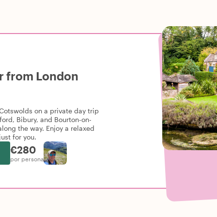
ur from London
Cotswolds on a private day trip
ford, Bibury, and Bourton-on-
along the way. Enjoy a relaxed
ust for you.
€280
por persona