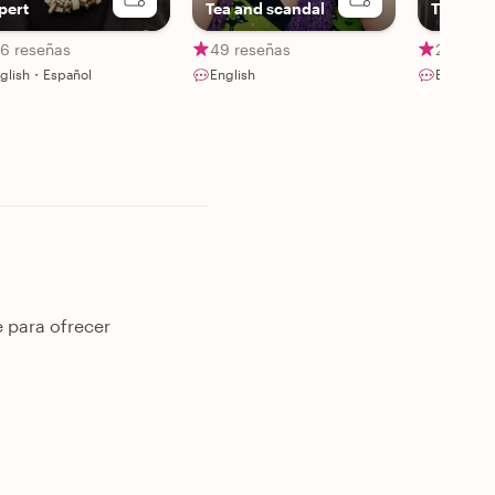
pert
Tea and scandal
The Art 
16 reseñas
49 reseñas
222 res
glish・Español
English
English・I
 para ofrecer