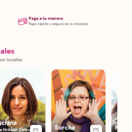
Paga a tu manera
Pago rápido y seguro en tu moneda
cales
on locales
uciana
Sorcha
Rosa
e Hidden Gems