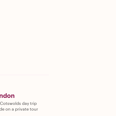
ondon
t Cotswolds day trip
de on a private tour