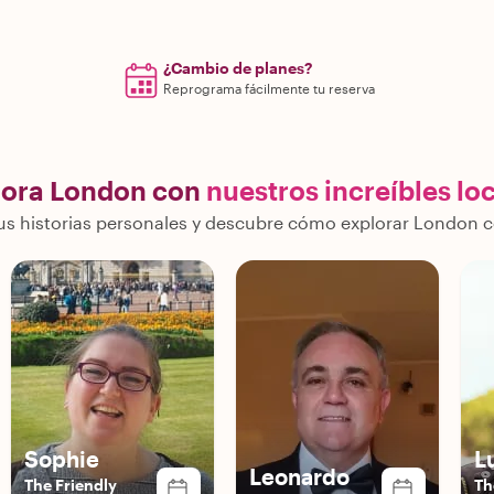
¿Cambio de planes?
Reprograma fácilmente tu reserva
lora London con
nuestros increíbles lo
s historias personales y descubre cómo explorar London c
Sophie
L
Leonardo
The Friendly
Th