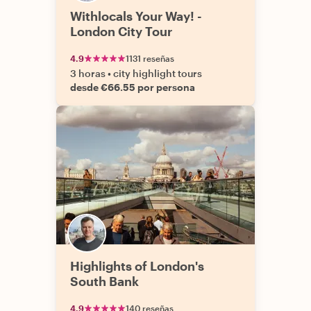
Withlocals Your Way! -
London City Tour
4.9
1131 reseñas
3 horas
•
city highlight tours
desde €66.55 por persona
Highlights of London's
South Bank
4.9
140 reseñas