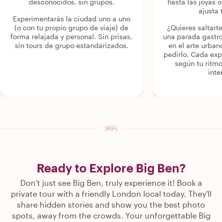
desconocidos, sin grupos.
hasta las joyas o
ajusta 
Experimentarás la ciudad uno a uno
(o con tu propio grupo de viaje) de
¿Quieres saltart
forma relajada y personal. Sin prisas,
una parada gastr
sin tours de grupo estandarizados.
en el arte urban
pedirlo. Cada ex
según tu ritmo
inte
Ready to Explore Big Ben?
Don't just see Big Ben, truly experience it! Book a
private tour with a friendly London local today. They'll
share hidden stories and show you the best photo
spots, away from the crowds. Your unforgettable Big