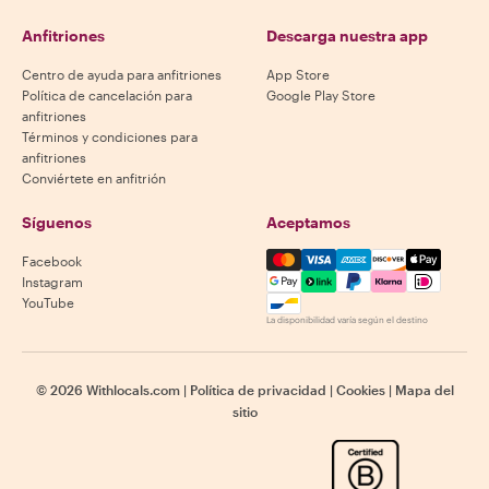
Anfitriones
Descarga nuestra app
Centro de ayuda para anfitriones
App Store
Política de cancelación para
Google Play Store
anfitriones
Términos y condiciones para
anfitriones
Conviértete en anfitrión
Síguenos
Aceptamos
Mastercard, Visa, Amex, Di
Facebook
Instagram
YouTube
La disponibilidad varía según el destino
©
2026
Withlocals.com
|
Política de privacidad
|
Cookies
|
Mapa del
sitio