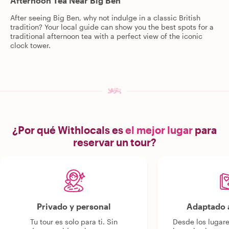
Afternoon Tea Near Big Ben
After seeing Big Ben, why not indulge in a classic British
tradition? Your local guide can show you the best spots for a
traditional afternoon tea with a perfect view of the iconic
clock tower.
¿Por qué Withlocals es
el mejor lugar
para
reservar un tour?
Privado y personal
Adaptado a
Tu tour es solo para ti. Sin
Desde los lugar