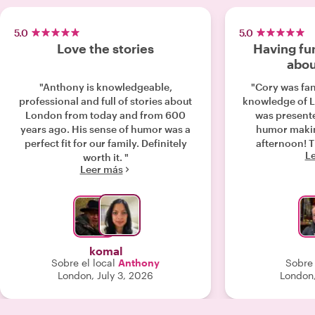
5.0
5.0
Love the stories
Having fun
abou
"Anthony is knowledgeable,
"Cory was fan
professional and full of stories about
knowledge of L
London from today and from 600
was present
years ago. His sense of humor was a
humor makin
perfect fit for our family. Definitely
afternoon! Th
L
worth it. "
Leer más
komal
Sobre el local
Anthony
Sobre 
London, July 3, 2026
London