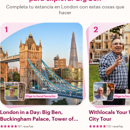
Completa tu estancia en London con estas cosas que
hacer
1
2
Elige tu local favorito
Elige tu loc
London in a Day: Big Ben,
Withlocals Your
Buckingham Palace, Tower of
City Tour
London & More!
747 reseñas
1131 reseñas