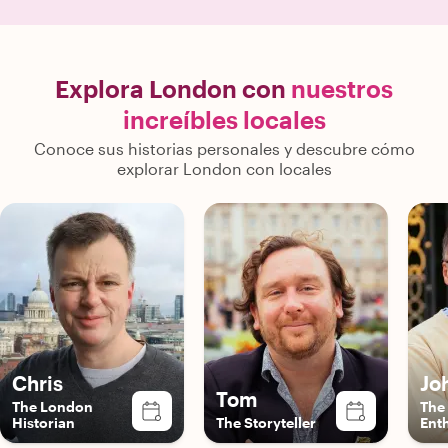
Explora London con
nuestros
increíbles locales
Conoce sus historias personales y descubre cómo
explorar London con locales
Chris
Jo
Tom
The London
The
Historian
The Storyteller
Ent