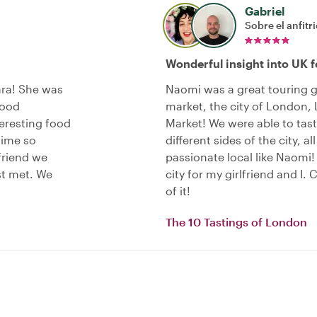
Gabriel
Sobre el anfitr
Wonderful insight into UK 
ara! She was
Naomi was a great touring 
food
market, the city of London, 
eresting food
Market! We were able to tast
time so
different sides of the city, a
 friend we
passionate local like Naomi! P
st met. We
city for my girlfriend and I.
of it!
The 10 Tastings of London