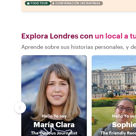
FOOD TOUR
CONFIRMACIÓN INSTANTÁNEA
Explora Londres con
un local a t
Aprende sobre sus historias personales, y 
Hello
Yo soy
Hello
Yo so
María Clara
Sophi
The Curious Journalist
The Friendly Rac