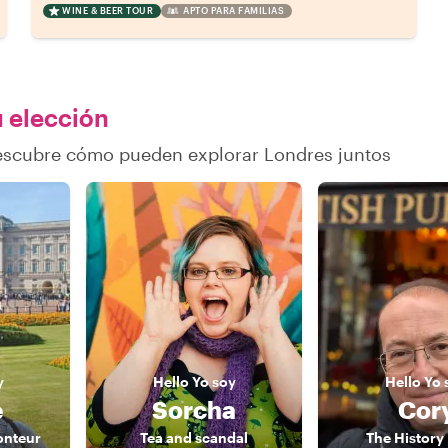
WINE & BEER TOUR
APTO PARA FAMILIAS
u elección
descubre cómo pueden explorar Londres juntos
y
Hello
Yo soy
Hello
Yo 
e
Sorcha
Cor
onteur
Tea and scandal
The History