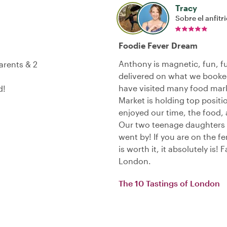
Tracy
Sobre el anfitr
Foodie Fever Dream
Anthony is magnetic, fun, f
arents & 2
delivered on what we booke
have visited many food mar
d!
Market is holding top positio
enjoyed our time, the food,
Our two teenage daughters c
went by! If you are on the f
is worth it, it absolutely is!
London.
The 10 Tastings of London