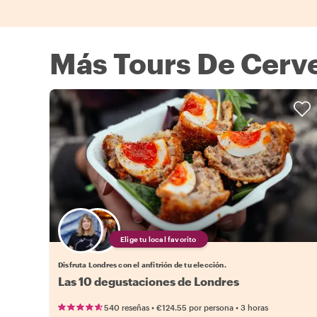
Más Tours De Cerv
Elige tu local favorito
Disfruta Londres con el anfitrión de tu elección.
Las 10 degustaciones de Londres
•
•
540 reseñas
€124.55
por persona
3 horas