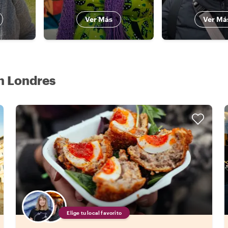
Ver Más
Ver Má
n Londres
Elige tu local favorito