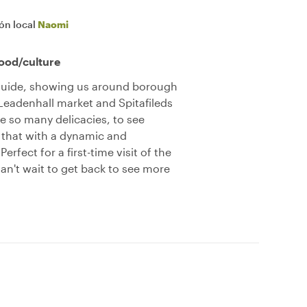
ión local
Naomi
food/culture
guide, showing us around borough
Leadenhall market and Spitafileds
e so many delicacies, to see
ll that with a dynamic and
erfect for a first-time visit of the
 Can't wait to get back to see more