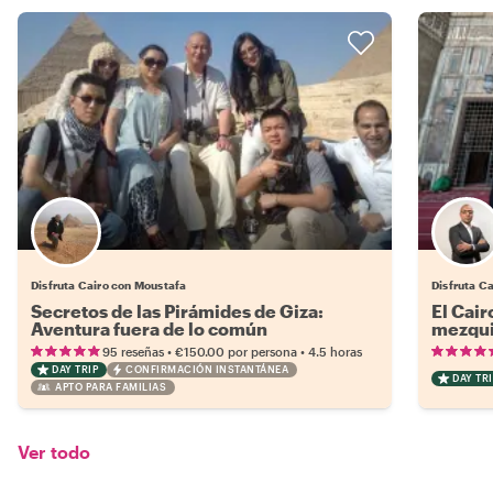
Disfruta Cairo con Moustafa
Disfruta C
Secretos de las Pirámides de Giza:
El Cair
Aventura fuera de lo común
mezqui
•
•
95 reseñas
€150.00
por persona
4.5 horas
DAY TRIP
CONFIRMACIÓN INSTANTÁNEA
DAY TRI
APTO PARA FAMILIAS
Ver todo