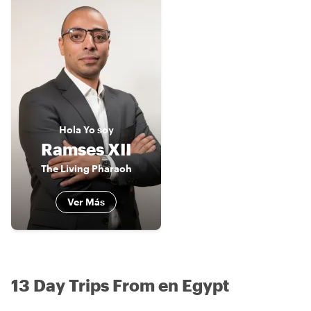
Hola
Yo soy
Ramses XII
The Living Pharaoh
Ver Más
13 Day Trips From en Egypt