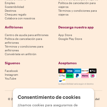
Empleo
Política de cancelación para
Sostenibilidad
viajeros
Destinos
Términos y condiciones para
Cheques regalo
viajeros
Colabora con nosotros
Anfitriones
Descarga nuestra app
Centro de ayuda para anfitriones
App Store
Política de cancelación para
Google Play Store
anfitriones
Términos y condiciones para
anfitriones
Conviértete en anfitrión
Síguenos
Aceptamos
Mastercard, Visa, Amex, Di
Facebook
Instagram
YouTube
La disponibilidad varía según el destino
Consentimiento de cookies
©
2026
Withlocals.com
|
Política de privacidad
|
Cookies
|
Mapa del
sitio
¡Usamos cookies para asegurarnos de