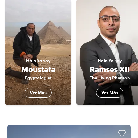
Hola
Yo soy
Hola
Yo soy
Moustafa
Ramses XII
Egyptologist
The Living Pharaoh
Ver Más
Ver Más