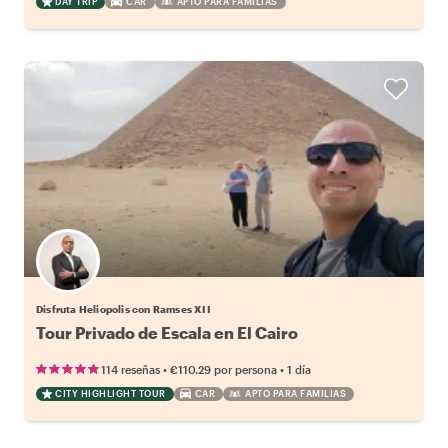
DAY TRIP
CAR
APTO PARA FAMILIAS
Disfruta Heliopolis con Ramses XII
Tour Privado de Escala en El Cairo
•
•
114 reseñas
€110.29
por persona
1 día
CITY HIGHLIGHT TOUR
CAR
APTO PARA FAMILIAS