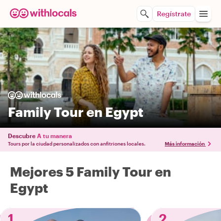
Regístrate
Family Tour en Egypt
Descubre
A tu manera
Tours por la ciudad personalizados con anfitriones locales.
Más información
Mejores 5 Family Tour en
Egypt
1
2