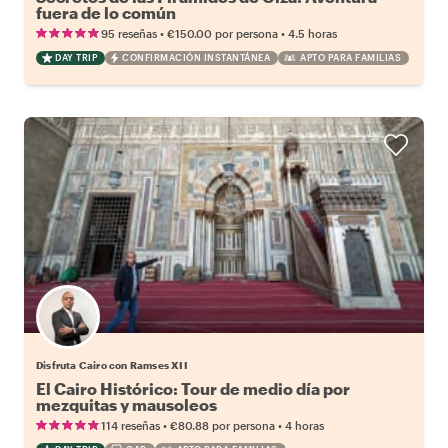
fuera de lo común
•
•
95 reseñas
€150.00
por persona
4.5 horas
DAY TRIP
CONFIRMACIÓN INSTANTÁNEA
APTO PARA FAMILIAS
Disfruta Cairo con Ramses XII
El Cairo Histórico: Tour de medio día por
mezquitas y mausoleos
•
•
114 reseñas
€80.88
por persona
4 horas