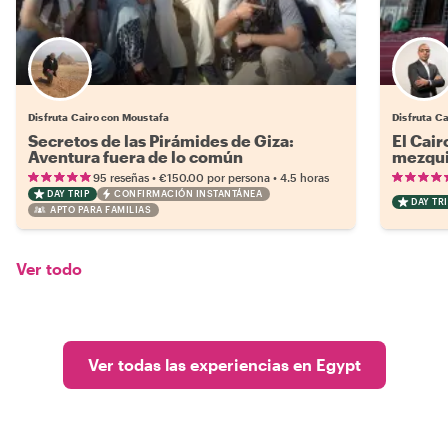
Disfruta Cairo con Moustafa
Disfruta C
Secretos de las Pirámides de Giza:
El Cair
Aventura fuera de lo común
mezqui
•
•
95 reseñas
€150.00
por persona
4.5 horas
DAY TRIP
CONFIRMACIÓN INSTANTÁNEA
DAY TRI
APTO PARA FAMILIAS
Ver todo
Ver todas las experiencias en Egypt