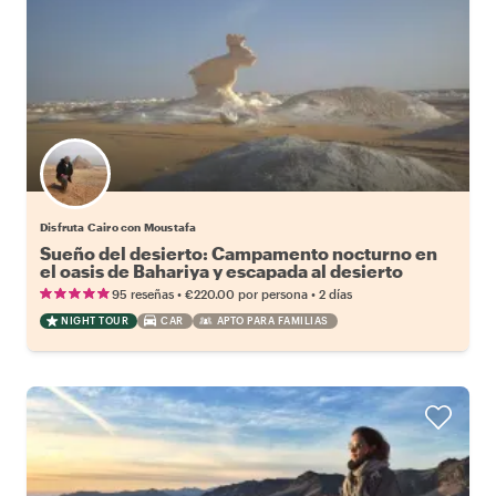
Disfruta Cairo con Moustafa
Sueño del desierto: Campamento nocturno en
el oasis de Bahariya y escapada al desierto
blanco desde El Cairo
•
•
95 reseñas
€220.00
por persona
2 días
NIGHT TOUR
CAR
APTO PARA FAMILIAS