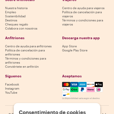
Nuestra historia
Centro de ayuda para viajeros
Empleo
Política de cancelación para
Sostenibilidad
viajeros
Destinos
Términos y condiciones para
Cheques regalo
viajeros
Colabora con nosotros
Anfitriones
Descarga nuestra app
Centro de ayuda para anfitriones
App Store
Política de cancelación para
Google Play Store
anfitriones
Términos y condiciones para
anfitriones
Conviértete en anfitrión
Síguenos
Aceptamos
Mastercard, Visa, Amex, Di
Facebook
Instagram
YouTube
La disponibilidad varía según el destino
Consentimiento de cookies