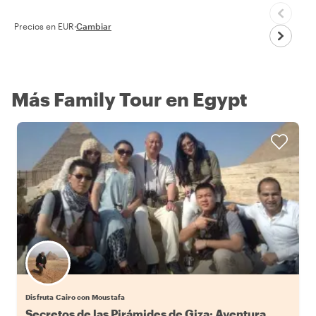
Precios en EUR
·
Cambiar
Más Family Tour en Egypt
Disfruta Cairo con Moustafa
Secretos de las Pirámides de Giza: Aventura