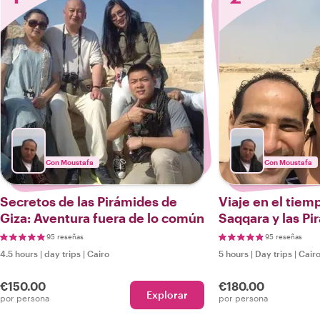
Con Moustafa
Con Moustafa
Secretos de las Pirámides de
Viaje en el tiem
Giza: Aventura fuera de lo común
Saqqara y las Pi
95 reseñas
95 reseñas
4.5 hours
|
day trips
|
Cairo
5 hours
|
Day trips
|
Cair
€150.00
€180.00
Explorar
por persona
por persona